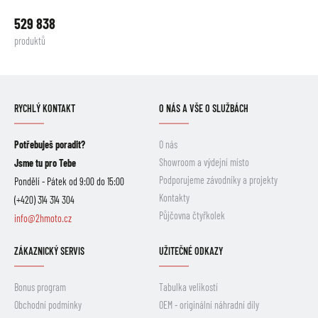
529 838
produktů
RYCHLÝ KONTAKT
O NÁS A VŠE O SLUŽBÁCH
Potřebuješ poradit?
O nás
Showroom a výdejní místo
Jsme tu pro Tebe
Podporujeme závodníky a projekty
Pondělí - Pátek od 9:00 do 15:00
Kontakty
(+420) 314 314 304
Půjčovna čtyřkolek
info@2hmoto.cz
ZÁKAZNICKÝ SERVIS
UŽITEČNÉ ODKAZY
Bonus program
Tabulka velikostí
Obchodní podmínky
OEM - originální náhradní díly