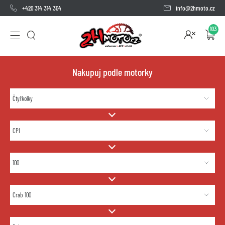
+420 314 314 304
info@2hmoto.cz
103
Nakupuj podle motorky