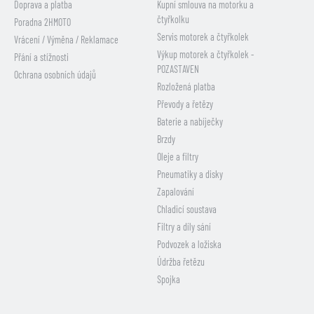
Doprava a platba
Kupní smlouva na motorku a
čtyřkolku
Poradna 2HMOTO
Servis motorek a čtyřkolek
Vrácení / Výměna / Reklamace
Výkup motorek a čtyřkolek -
Přání a stížnosti
POZASTAVEN
Ochrana osobních údajů
Rozložená platba
Převody a řetězy
Baterie a nabíječky
Brzdy
Oleje a filtry
Pneumatiky a disky
Zapalování
Chladicí soustava
Filtry a díly sání
Podvozek a ložiska
Údržba řetězu
Spojka