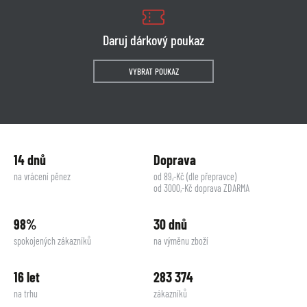
Daruj dárkový poukaz
VYBRAT POUKAZ
14 dnů
Doprava
na vrácení pěnez
od 89,-Kč (dle přepravce)
od 3000,-Kč doprava ZDARMA
98%
30 dnů
spokojených zákazníků
na výměnu zboží
16 let
283 374
na trhu
zákazníků