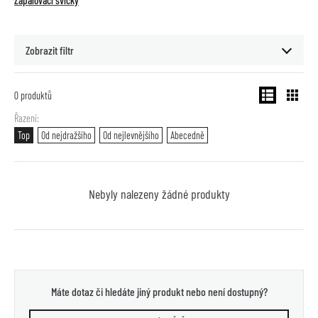
Zapalovací svíčky
Zobrazit filtr
0
produktů
Řazení
Top
Od nejdražšího
Od nejlevnějšího
Abecedně
Nebyly nalezeny žádné produkty
Máte dotaz či hledáte jiný produkt nebo není dostupný?