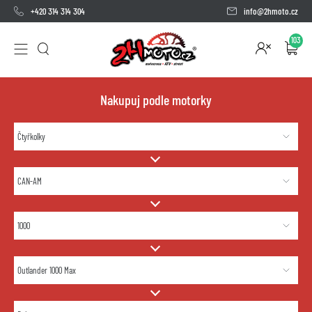
+420 314 314 304
info@2hmoto.cz
103
Nakupuj podle motorky