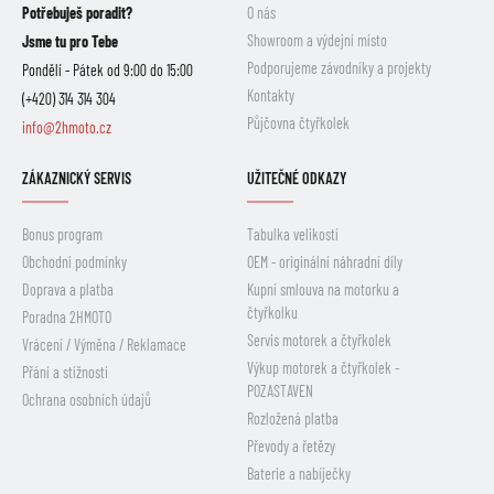
Potřebuješ poradit?
O nás
Showroom a výdejní místo
Jsme tu pro Tebe
Podporujeme závodníky a projekty
Pondělí - Pátek od 9:00 do 15:00
Kontakty
(+420) 314 314 304
Půjčovna čtyřkolek
info@2hmoto.cz
ZÁKAZNICKÝ SERVIS
UŽITEČNÉ ODKAZY
Bonus program
Tabulka velikostí
Obchodní podmínky
OEM - originální náhradní díly
Doprava a platba
Kupní smlouva na motorku a
čtyřkolku
Poradna 2HMOTO
Servis motorek a čtyřkolek
Vrácení / Výměna / Reklamace
Výkup motorek a čtyřkolek -
Přání a stížnosti
POZASTAVEN
Ochrana osobních údajů
Rozložená platba
Převody a řetězy
Baterie a nabíječky