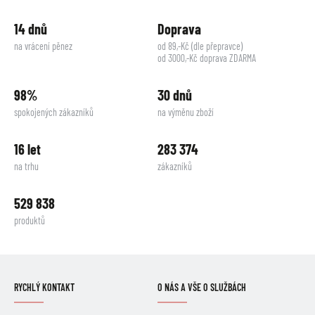
14 dnů
Doprava
na vrácení pěnez
od 89,-Kč (dle přepravce)
od 3000,-Kč doprava ZDARMA
98%
30 dnů
spokojených zákazníků
na výměnu zboží
16 let
283 374
na trhu
zákazníků
529 838
produktů
RYCHLÝ KONTAKT
O NÁS A VŠE O SLUŽBÁCH