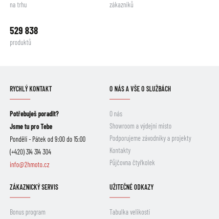
na trhu
zákazníků
529 838
produktů
RYCHLÝ KONTAKT
O NÁS A VŠE O SLUŽBÁCH
Potřebuješ poradit?
O nás
Showroom a výdejní místo
Jsme tu pro Tebe
Podporujeme závodníky a projekty
Pondělí - Pátek od 9:00 do 15:00
Kontakty
(+420) 314 314 304
Půjčovna čtyřkolek
info@2hmoto.cz
ZÁKAZNICKÝ SERVIS
UŽITEČNÉ ODKAZY
Bonus program
Tabulka velikostí