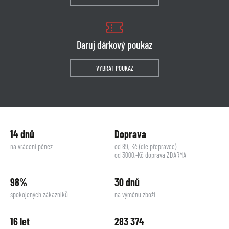
Daruj dárkový poukaz
VYBRAT POUKAZ
14 dnů
Doprava
na vrácení pěnez
od 89,-Kč (dle přepravce)
od 3000,-Kč doprava ZDARMA
98%
30 dnů
spokojených zákazníků
na výměnu zboží
16 let
283 374