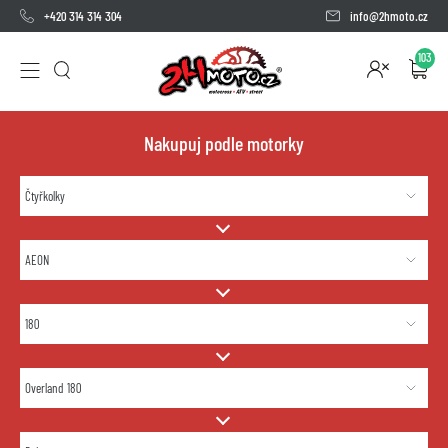
+420 314 314 304
info@2hmoto.cz
103
Nakupuj podle motorky