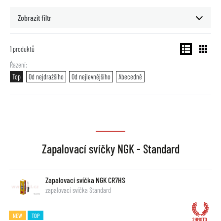
Zobrazit filtr
1
produktů
Řazení
Top
Od nejdražšího
Od nejlevnějšího
Abecedně
Zapalovací svíčky NGK - Standard
Zapalovací svíčka NGK CR7HS
zapalovací svíčka Standard
NEW
TOP