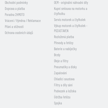
Obchodní podmínky
OEM - originální náhradní díly
Doprava a platba
Kupní smlouva na motorku a
čtyřkolku
Poradna 2HMOTO
Servis motorek a čtyřkolek
Vrácení / Výměna / Reklamace
Výkup motorek a čtyřkolek -
Přání a stížnosti
POZASTAVEN
Ochrana osobních údajů
Rozložená platba
Převody a řetězy
Baterie a nabíječky
Brzdy
Oleje a filtry
Pneumatiky a disky
Zapalování
Chladicí soustava
Filtry a díly sání
Podvozek a ložiska
Údržba řetězu
Spojka