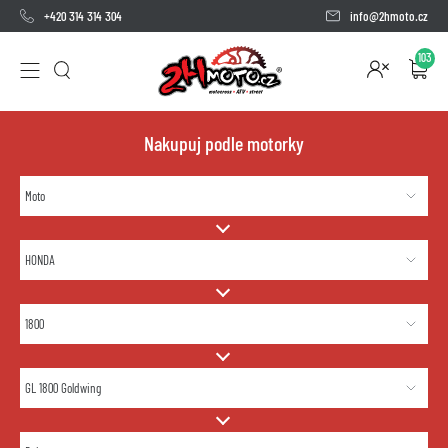
+420 314 314 304
info@2hmoto.cz
103
Nakupuj podle motorky