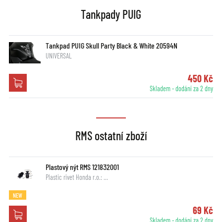
Tankpady PUIG
Tankpad PUIG Skull Party Black & White 20594N
UNIVERSAL
450 Kč
Skladem - dodání za 2 dny
RMS ostatní zboží
Plastový nýt RMS 121832001
Plastic rivet Honda r.o.: …
NEW
69 Kč
Skladem - dodání za 2 dny