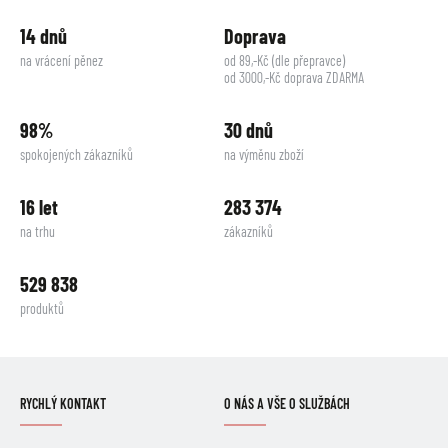
14 dnů
Doprava
na vrácení pěnez
od 89,-Kč (dle přepravce)
od 3000,-Kč doprava ZDARMA
98%
30 dnů
spokojených zákazníků
na výměnu zboží
16 let
283 374
na trhu
zákazníků
529 838
produktů
RYCHLÝ KONTAKT
O NÁS A VŠE O SLUŽBÁCH