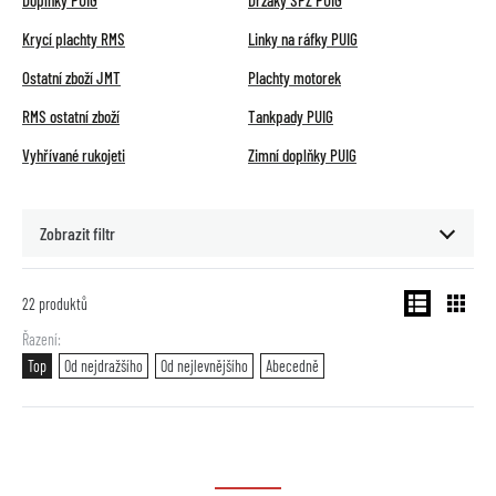
Doplňky PUIG
Držáky SPZ PUIG
Krycí plachty RMS
Linky na ráfky PUIG
Ostatní zboží JMT
Plachty motorek
RMS ostatní zboží
Tankpady PUIG
Vyhřívané rukojeti
Zimní doplňky PUIG
Zobrazit filtr
22
produktů
Řazení
Top
Od nejdražšího
Od nejlevnějšího
Abecedně