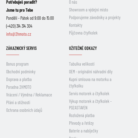
Potřebuješ poradit?
O nás
Showroom a výdejní místo
Jsme tu pro Tebe
Podporujeme závodníky a projekty
Pondělí - Pátek od 9:00 do 15:00
Kontakty
(+420) 314 314 304
Půjčovna čtyřkolek
info@2hmoto.cz
ZÁKAZNICKÝ SERVIS
UŽITEČNÉ ODKAZY
Bonus program
Tabulka velikostí
Obchodní podmínky
OEM - originální náhradní díly
Doprava a platba
Kupní smlouva na motorku a
čtyřkolku
Poradna 2HMOTO
Servis motorek a čtyřkolek
Vrácení / Výměna / Reklamace
Výkup motorek a čtyřkolek -
Přání a stížnosti
POZASTAVEN
Ochrana osobních údajů
Rozložená platba
Převody a řetězy
Baterie a nabíječky