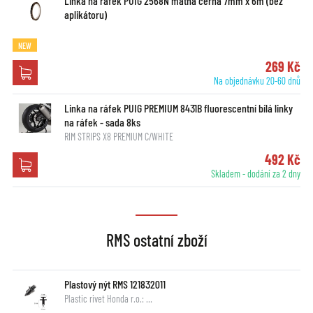
Linka na ráfek PUIG 2568N matná černá 7mm x 6m (bez
aplikátoru)
NEW
269 Kč
Na objednávku 20-60 dnů
Linka na ráfek PUIG PREMIUM 8431B fluorescentní bílá linky
na ráfek - sada 8ks
RIM STRIPS X8 PREMIUM C/WHITE
492 Kč
Skladem - dodání za 2 dny
RMS ostatní zboží
Plastový nýt RMS 121832011
Plastic rivet Honda r.o.: …