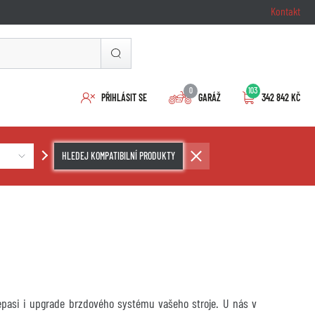
Kontakt
0
103
PŘIHLÁSIT SE
GARÁŽ
342 842 KČ
HLEDEJ KOMPATIBILNÍ PRODUKTY
repasi i upgrade brzdového systému vašeho stroje. U nás v