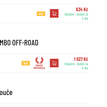
634 Kč
NEW
Skladem - dodání za
2 dny
REMBO OFF-ROAD
1 027 Kč
NEW
Skladem - dodání za
4 dny
touče