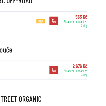
EBC OFF-ROAD
563 Kč
NEW
Skladem - dodání za
2 dny
touče
2 676 Kč
Skladem - dodání za
3 dny
 STREET ORGANIC