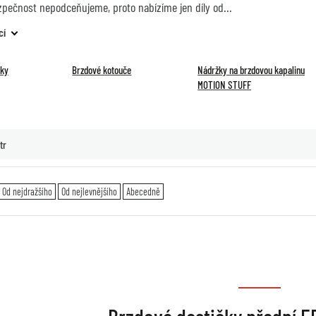
zpečnost nepodceňujeme, proto nabízíme jen díly od
cí
čky
Brzdové kotouče
Nádržky na brzdovou kapalinu
MOTION STUFF
tr
Od nejdražšího
Od nejlevnějšího
Abecedně