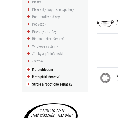
Plasty
Plexi štíty, kapotáže, spoilery
Pneumatiky a disky
Podvozek
"
Převody a řetězy
Řídítka a příslušenství
Výfukové systémy
Zámky a příslušenství
Zrcátka
Moto oblečení
Moto příslušenství
E
Stroje a robotické sekačky