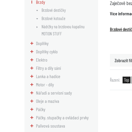
Brzdy
Zaječově be
Brzdové destičky
Více informa
Brzdové kotouče
Nádržky na brzdovou kapalinu
Brzdové desti
MOTION STUFF
Doplňky
Doplňky cyklo
Elektro
Zobrazit fil
Filtry a díly sání
Lanka a hadice
Řazení
Top
Motor - díly
Nářadí a servisní sady
Oleje a maziva
Páčky
Páčky, stupačky a ovládací prvky
Palivová soustava