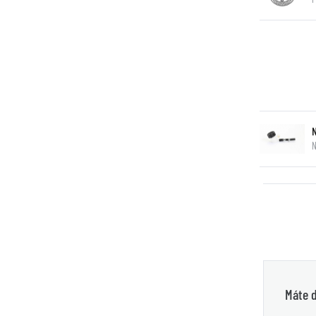
N
Máte d