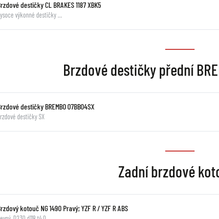
Brzdové destičky CL BRAKES 1187 XBK5
ysoce výkonné destičky …
Brzdové destičky přední B
Brzdové destičky BREMBO 07BB04SX
rzdové destičky SX
Zadní brzdové kot
Brzdový kotouč NG 1490 Pravý; YZF R / YZF R ABS
evný, D230 d118 t4,0