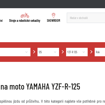
tví
Stroje a robotické sekačky
SHOWROOM
 na moto YAMAHA YZF-R-125
úspěšnou jízdu od průšvihu. V této kategorii najdete vše potřebné pro 