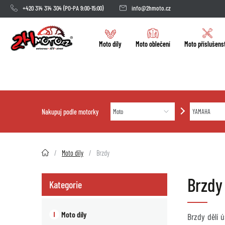
+420 314 314 304
(PO-PA 9:00-15:00)
info@2hmoto.cz
Moto díly
Moto oblečení
Moto příslušens
Nakupuj podle motorky
2HMOTO.cz
Moto díly
Brzdy
Brzdy
Kategorie
Moto díly
Brzdy dělí 