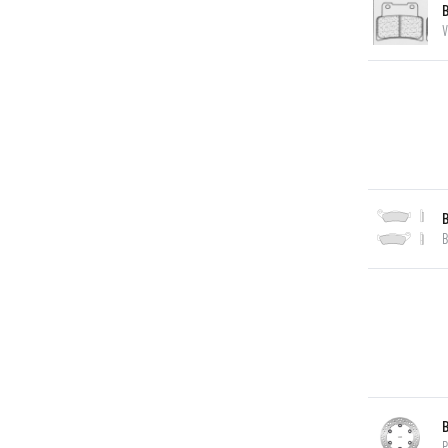
V
B
P