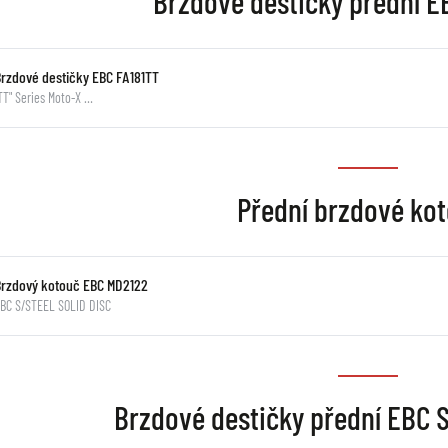
Brzdové destičky přední 
Brzdové destičky EBC FA181TT
TT" Series Moto-X …
Přední brzdové ko
Brzdový kotouč EBC MD2122
BC S/STEEL SOLID DISC
Brzdové destičky přední EBC