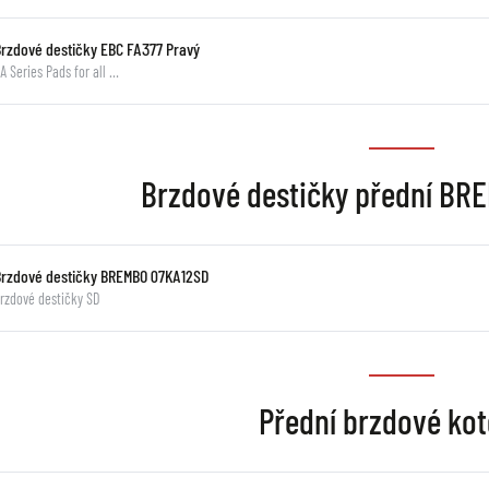
Brzdové destičky EBC FA377 Pravý
A Series Pads for all …
Brzdové destičky přední B
Brzdové destičky BREMBO 07KA12SD
rzdové destičky SD
Přední brzdové ko