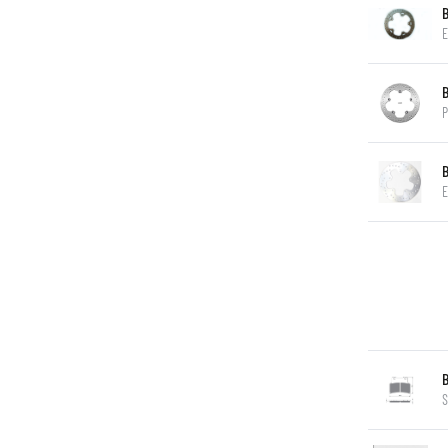
E
P
E
S