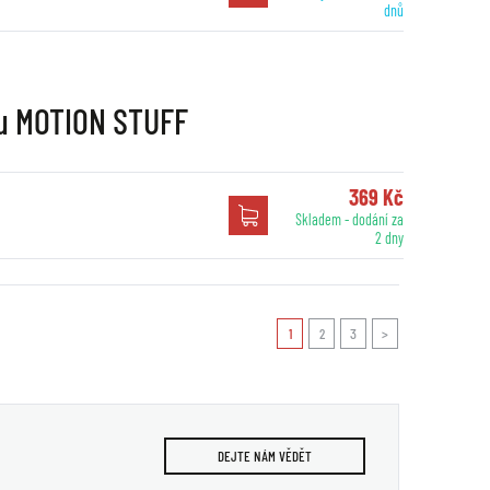
dnů
nu MOTION STUFF
369 Kč
Skladem - dodání za
2 dny
1
2
3
>
DEJTE NÁM VĚDĚT