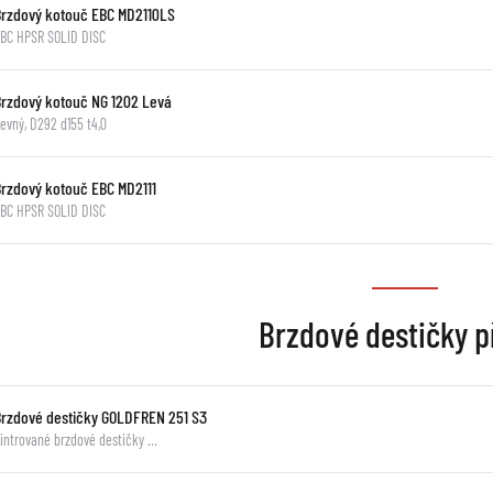
Brzdový kotouč EBC MD2110LS
BC HPSR SOLID DISC
Brzdový kotouč NG 1202 Levá
evný, D292 d155 t4,0
Brzdový kotouč EBC MD2111
BC HPSR SOLID DISC
Brzdové destičky p
Brzdové destičky GOLDFREN 251 S3
intrované brzdové destičky …