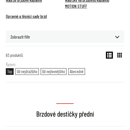
Nádrže brzdové kapaliny
Nádržky na brzdovou kapalinu
MOTION STUFF
Opravné a těsnící sady brzd
Zobrazit filtr
93
produktů
Řazení
Top
Od nejdražšího
Od nejlevnějšího
Abecedně
Brzdové destičky přední