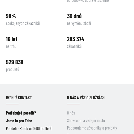
od 3000,-Kč doprava ZDARMA
98%
30 dnů
spokojených zákazníků
na výměnu zboží
16 let
283 374
na trhu
zákazníků
529 838
produktů
RYCHLÝ KONTAKT
O NÁS A VŠE O SLUŽBÁCH
Potřebuješ poradit?
O nás
Showroom a výdejní místo
Jsme tu pro Tebe
Podporujeme závodníky a projekty
Pondělí - Pátek od 9:00 do 15:00