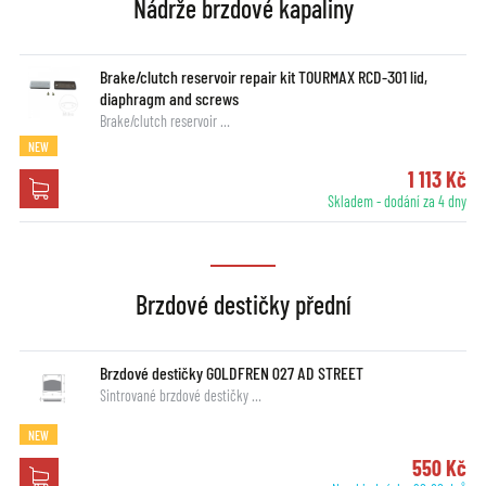
Nádrže brzdové kapaliny
Brake/clutch reservoir repair kit TOURMAX RCD-301 lid,
diaphragm and screws
Brake/clutch reservoir …
NEW
1 113 Kč
Skladem - dodání za 4 dny
Brzdové destičky přední
Brzdové destičky GOLDFREN 027 AD STREET
Sintrované brzdové destičky …
NEW
550 Kč