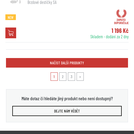
Brzdové destičky SA
NEW
1 196 Kč
Skladem - dodání za 2 dny
NAČÍST DALŠÍ PRODUKTY
1
2
3
>
Máte dotaz či hledáte jiný produkt nebo není dostupný?
DEJTE NÁM VĚDĚT