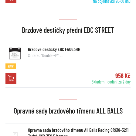
Na objednávku 20-60 dnů
Brzdové destičky přední EBC STREET
Brzdové destičky EBC FA063HH
Sintered "Double-H™" …
NEW
956 Kč
Skladem - dodání za 2 dny
Opravné sady brzdového třmenu ALL BALLS
Opravná sada brzdového třmenu All Balls Racing CRK18-3211
Zadní, GSX 750 F Katana