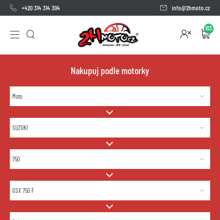
+420 314 314 304
info@2hmoto.cz
103
Nakupuj podle motorky