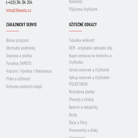
Kontakty
(+420) 314 314 304
Půjčovna čtyřkolek
info@2hmoto.cz
ZÁKAZNICKÝ SERVIS
UŽITEČNÉ ODKAZY
Bonus program
Tabulka velikostí
Obchodní podmínky
OEM - originální náhradní díly
Doprava a platba
Kupní smlouva na motorku a
čtyřkolku
Poradna 2HMOTO
Servis motorek a čtyřkolek
Vrácení / Výměna / Reklamace
Výkup motorek a čtyřkolek -
Přání a stížnosti
POZASTAVEN
Ochrana osobních údajů
Rozložená platba
Převody a řetězy
Baterie a nabíječky
Brzdy
Oleje a filtry
Pneumatiky a disky
Zapalování