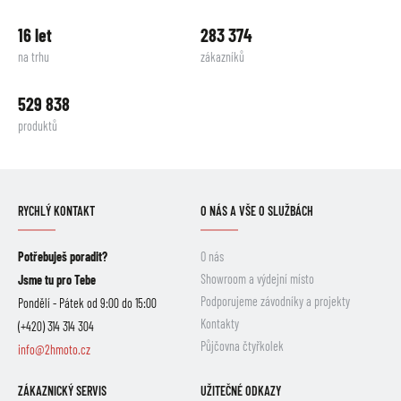
16 let
283 374
na trhu
zákazníků
529 838
produktů
RYCHLÝ KONTAKT
O NÁS A VŠE O SLUŽBÁCH
Potřebuješ poradit?
O nás
Showroom a výdejní místo
Jsme tu pro Tebe
Podporujeme závodníky a projekty
Pondělí - Pátek od 9:00 do 15:00
Kontakty
(+420) 314 314 304
Půjčovna čtyřkolek
info@2hmoto.cz
ZÁKAZNICKÝ SERVIS
UŽITEČNÉ ODKAZY