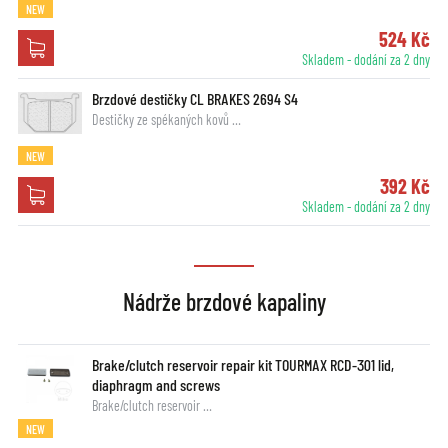
NEW
524 Kč
Skladem - dodání za 2 dny
Brzdové destičky CL BRAKES 2694 S4
Destičky ze spékaných kovů …
NEW
392 Kč
Skladem - dodání za 2 dny
Nádrže brzdové kapaliny
Brake/clutch reservoir repair kit TOURMAX RCD-301 lid,
diaphragm and screws
Brake/clutch reservoir …
NEW