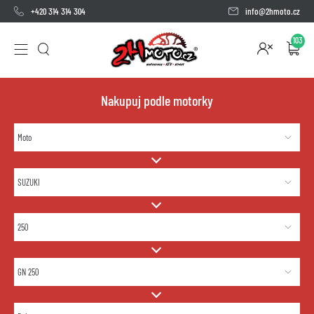
+420 314 314 304
info@2hmoto.cz
103
Nakupuj podle motorky