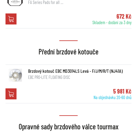
FA Series Pads for all …
672 Kč
Skladem - dodání za 3 dny
Přední brzdové kotouče
Brzdový kotouč EBC MD3014LS Levá - F/J/M/R/T (NJ41A)
EBC PRO-LITE FLOATING DISC
5 981 Kč
Na objednávku 20-60 dnů
Opravné sady brzdového válce tourmax