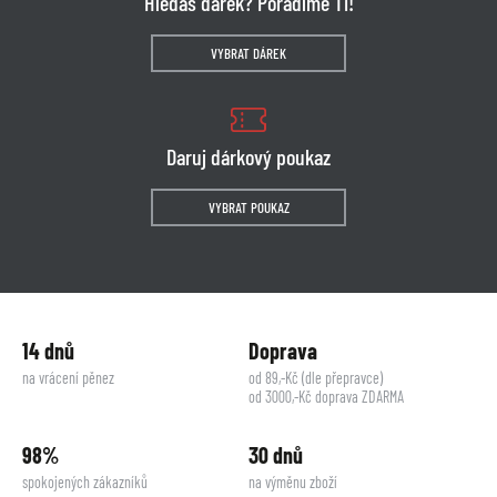
Hledáš dárek? Poradíme Ti!
VYBRAT DÁREK
Daruj dárkový poukaz
VYBRAT POUKAZ
14 dnů
Doprava
na vrácení pěnez
od 89,-Kč (dle přepravce)
od 3000,-Kč doprava ZDARMA
98%
30 dnů
spokojených zákazníků
na výměnu zboží