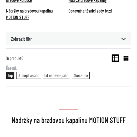
Brzdové kotouče
Nádrže brzdové kapaliny
Nádržky na brzdovou kapalinu
Opravné a těsnící sady brzd
MOTION STUFF
Zobrazit filtr
16
produktů
Řazení
Top
Od nejdražšího
Od nejlevnějšího
Abecedně
Nádržky na brzdovou kapalinu MOTION STUFF