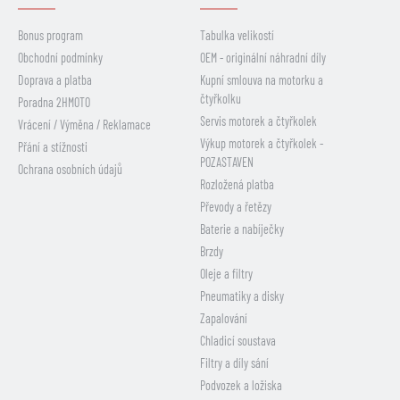
Bonus program
Tabulka velikostí
Obchodní podmínky
OEM - originální náhradní díly
Doprava a platba
Kupní smlouva na motorku a
čtyřkolku
Poradna 2HMOTO
Servis motorek a čtyřkolek
Vrácení / Výměna / Reklamace
Výkup motorek a čtyřkolek -
Přání a stížnosti
POZASTAVEN
Ochrana osobních údajů
Rozložená platba
Převody a řetězy
Baterie a nabíječky
Brzdy
Oleje a filtry
Pneumatiky a disky
Zapalování
Chladicí soustava
Filtry a díly sání
Podvozek a ložiska