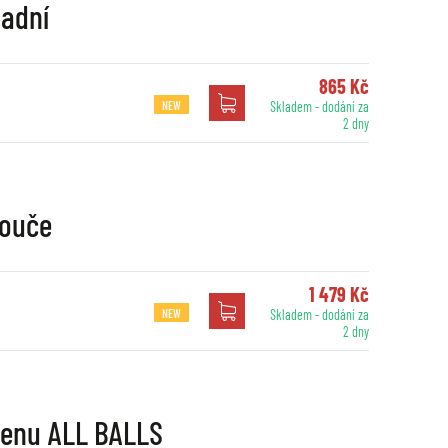
zadní
865 Kč
NEW
Skladem - dodání za
2 dny
touče
1 479 Kč
NEW
Skladem - dodání za
2 dny
menu ALL BALLS