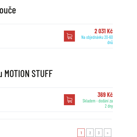
touče
2 031 Kč
Na objednávku 20-60
dnů
nu MOTION STUFF
369 Kč
Skladem - dodání za
2 dny
1
2
3
>