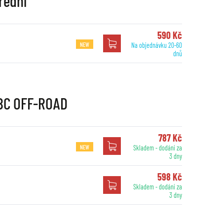
řední
590 Kč
NEW
Na objednávku 20-60
dnů
EBC OFF-ROAD
787 Kč
NEW
Skladem - dodání za
3 dny
598 Kč
Skladem - dodání za
3 dny