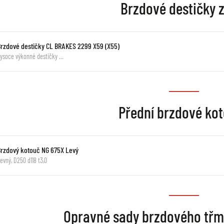
Brzdové destičky 
Brzdové destičky CL BRAKES 2299 X59 (X55)
ysoce výkonné destičky …
Přední brzdové ko
Brzdový kotouč NG 675X Levý
evný, D250 d118 t3,0
Opravné sady brzdového tř