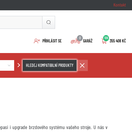
Kontakt
0
106
PŘIHLÁSIT SE
GARÁŽ
355 408 KČ
HLEDEJ KOMPATIBILNÍ PRODUKTY
repasi i upgrade brzdového systému vašeho stroje. U nás v