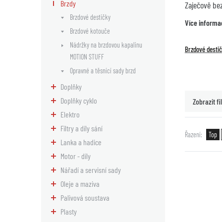
Brzdy
Zaječově be
Brzdové destičky
Více informa
Brzdové kotouče
Nádržky na brzdovou kapalinu
Brzdové desti
MOTION STUFF
Opravné a těsnící sady brzd
Doplňky
Doplňky cyklo
Zobrazit fil
Elektro
Filtry a díly sání
Řazení
Top
Lanka a hadice
Motor - díly
Nářadí a servisní sady
Oleje a maziva
Palivová soustava
Plasty