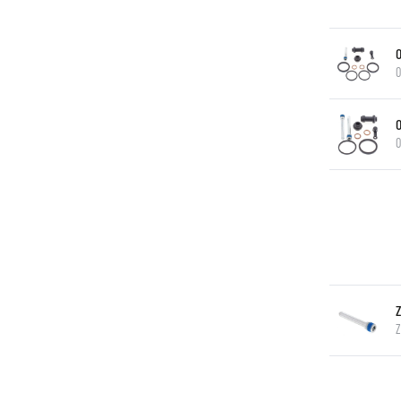
O
O
Z