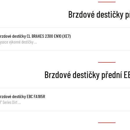
Brzdové destičky p
Brzdové destičky CL BRAKES 2300 EN10 (XE7)
ysoce výkonné destičky …
Brzdové destičky přední 
Brzdové destičky EBC FA185R
R" Series Dirt …