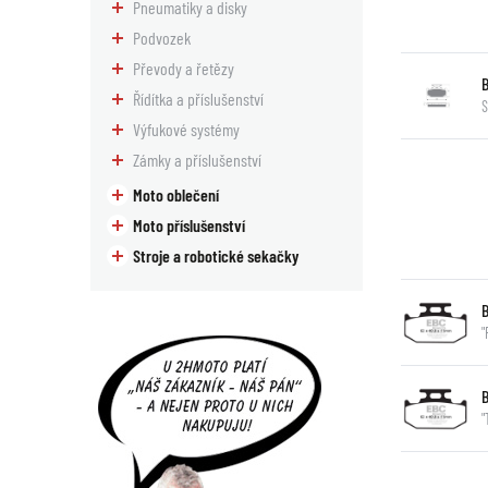
Pneumatiky a disky
Podvozek
Převody a řetězy
Řídítka a příslušenství
S
Výfukové systémy
Zámky a příslušenství
Moto oblečení
Moto příslušenství
Stroje a robotické sekačky
"
"