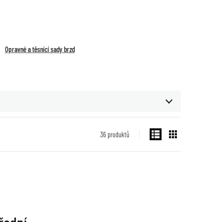
Opravné a těsnící sady brzd
36
produktů