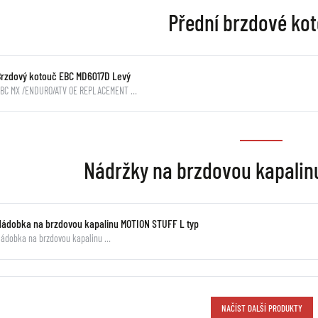
Přední brzdové ko
Brzdový kotouč EBC MD6017D Levý
EBC MX /ENDURO/ATV OE REPLACEMENT …
Nádržky na brzdovou kapali
Nádobka na brzdovou kapalinu MOTION STUFF L typ
ádobka na brzdovou kapalinu …
NAČÍST DALŠÍ PRODUKTY