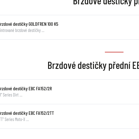
Brzdové destičky p
Brzdové destičky GOLDFREN 100 K5
intrované brzdové destičky …
Brzdové destičky přední 
Brzdové destičky EBC FA152/2R
R" Series Dirt …
Brzdové destičky EBC FA152/2TT
TT" Series Moto-X …