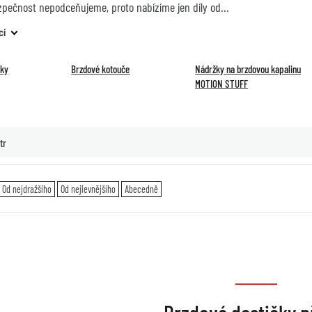
zpečnost nepodceňujeme, proto nabízíme jen díly od
cí
čky
Brzdové kotouče
Nádržky na brzdovou kapalinu
MOTION STUFF
tr
Od nejdražšího
Od nejlevnějšího
Abecedně