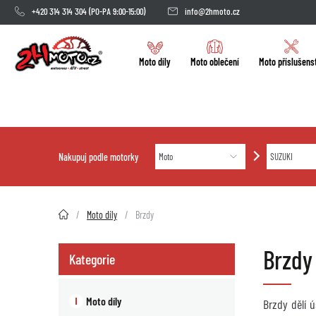
+420 314 314 304
(PO-PA 9:00-15:00)
info@2hmoto.cz
Moto díly
Moto oblečení
Moto příslušens
Nakupuj podle motorky
2HMOTO.cz
Moto díly
Brzdy
Brzdy
Kategorie
Moto díly
Brzdy dělí 