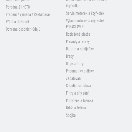
čtyřkolku
Poradna 2HMOTO
Servis motorek a čtyřkolek
Vrácení / Výměna / Reklamace
Výkup motorek a čtyřkolek -
Přání a stížnosti
POZASTAVEN
Ochrana osobních údajů
Rozložená platba
Převody a řetězy
Baterie a nabíječky
Brzdy
Oleje a filtry
Pneumatiky a disky
Zapalování
Chladicí soustava
Filtry a díly sání
Podvozek a ložiska
Údržba řetězu
Spojka