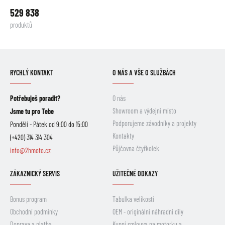
529 838
produktů
RYCHLÝ KONTAKT
O NÁS A VŠE O SLUŽBÁCH
Potřebuješ poradit?
O nás
Showroom a výdejní místo
Jsme tu pro Tebe
Podporujeme závodníky a projekty
Pondělí - Pátek od 9:00 do 15:00
Kontakty
(+420) 314 314 304
Půjčovna čtyřkolek
info@2hmoto.cz
ZÁKAZNICKÝ SERVIS
UŽITEČNÉ ODKAZY
Bonus program
Tabulka velikostí
Obchodní podmínky
OEM - originální náhradní díly
Doprava a platba
Kupní smlouva na motorku a