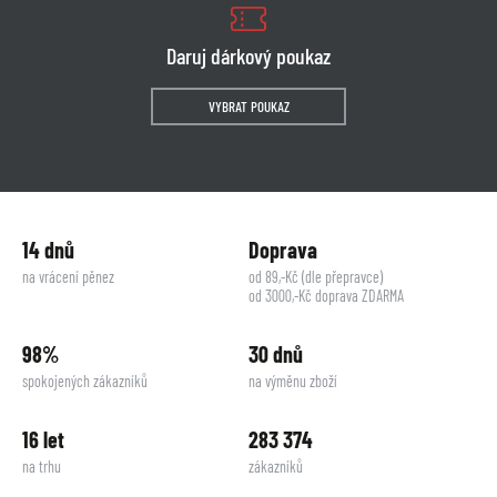
Daruj dárkový poukaz
VYBRAT POUKAZ
14 dnů
Doprava
na vrácení pěnez
od 89,-Kč (dle přepravce)
od 3000,-Kč doprava ZDARMA
98%
30 dnů
spokojených zákazníků
na výměnu zboží
16 let
283 374
na trhu
zákazníků