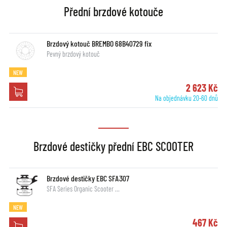
Přední brzdové kotouče
Brzdový kotouč BREMBO 68B40729 fix
Pevný brzdový kotouč
NEW
2 623 Kč
Na objednávku 20-60 dnů
Brzdové destičky přední EBC SCOOTER
Brzdové destičky EBC SFA307
SFA Series Organic Scooter …
NEW
467 Kč