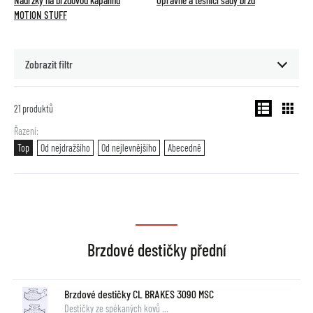
Nádržky na brzdovou kapalinu
Opravné a těsnící sady brzd
MOTION STUFF
Zobrazit filtr
21
produktů
Řazení
Top
Od nejdražšího
Od nejlevnějšího
Abecedně
Brzdové destičky přední
Brzdové destičky CL BRAKES 3090 MSC
Destičky ze spékaných kovů …