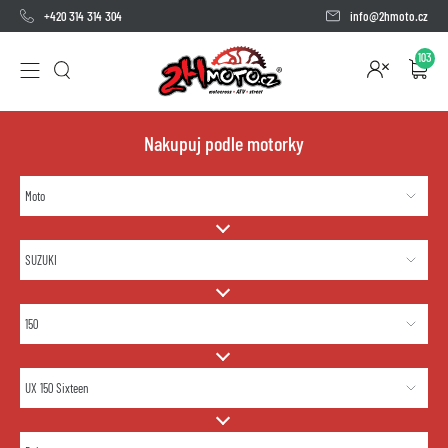
+420 314 314 304
info@2hmoto.cz
103
Nakupuj podle motorky