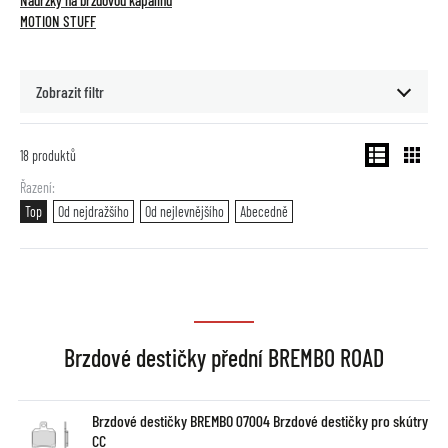
Nádržky na brzdovou kapalinu
MOTION STUFF
Zobrazit filtr
18
produktů
Řazení
Top
Od nejdražšího
Od nejlevnějšího
Abecedně
Brzdové destičky přední BREMBO ROAD
Brzdové destičky BREMBO 07004 Brzdové destičky pro skútry
CC