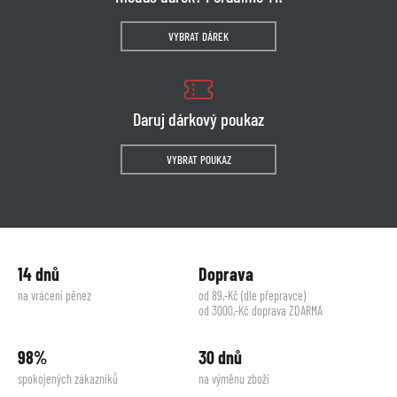
VYBRAT DÁREK
Daruj dárkový poukaz
VYBRAT POUKAZ
14 dnů
Doprava
na vrácení pěnez
od 89,-Kč (dle přepravce)
od 3000,-Kč doprava ZDARMA
98%
30 dnů
spokojených zákazníků
na výměnu zboží