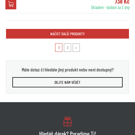
738 Kč
Skladem - dodání za 2 dny
NAČÍST DALŠÍ PRODUKTY
1
2
>
Máte dotaz či hledáte jiný produkt nebo není dostupný?
DEJTE NÁM VĚDĚT
Hledáš dárek? Poradíme Ti!