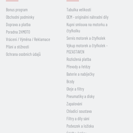
Bonus program
Tabulka velikostí
Obchodní podmínky
OEM - originální náhradní díly
Doprava a platba
Kupní smlouva na motorku a
čtyřkolku
Poradna 2HMOTO
Servis motorek a čtyřkolek
Vrácení / Výměna / Reklamace
Výkup motorek a čtyřkolek -
Přání a stížnosti
POZASTAVEN
Ochrana osobních údajů
Rozložená platba
Převody a řetězy
Baterie a nabíječky
Brzdy
Oleje a filtry
Pneumatiky a disky
Zapalování
Chladicí soustava
Filtry a díly sání
Podvozek a ložiska