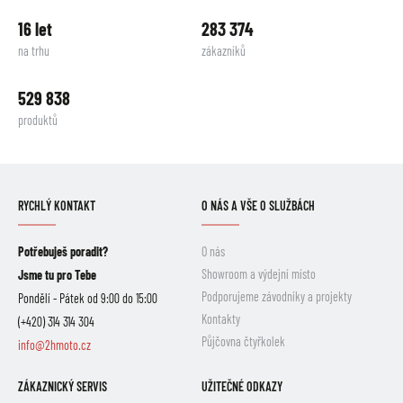
16 let
283 374
na trhu
zákazníků
529 838
produktů
RYCHLÝ KONTAKT
O NÁS A VŠE O SLUŽBÁCH
Potřebuješ poradit?
O nás
Showroom a výdejní místo
Jsme tu pro Tebe
Podporujeme závodníky a projekty
Pondělí - Pátek od 9:00 do 15:00
Kontakty
(+420) 314 314 304
Půjčovna čtyřkolek
info@2hmoto.cz
ZÁKAZNICKÝ SERVIS
UŽITEČNÉ ODKAZY