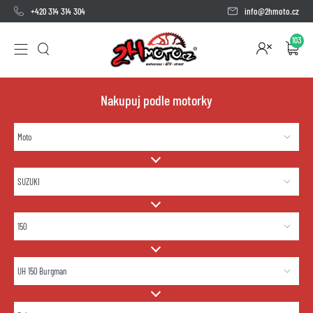
+420 314 314 304
info@2hmoto.cz
103
Nakupuj podle motorky