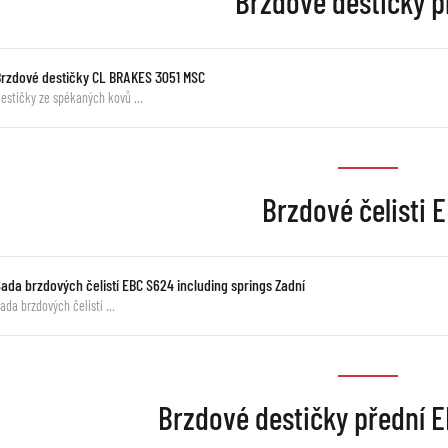
Brzdové destičky p
Brzdové destičky CL BRAKES 3051 MSC
estičky ze spékaných kovů …
Brzdové čelisti 
Sada brzdových čelistí EBC S624 including springs Zadní
ada brzdových čelistí …
Brzdové destičky přední 