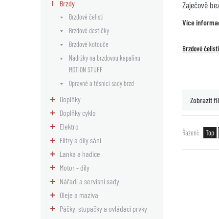
Brzdy
Zaječově be
Brzdové čelisti
Více informa
Brzdové destičky
Brzdové kotouče
Brzdové čelisti
Nádržky na brzdovou kapalinu
MOTION STUFF
Opravné a těsnící sady brzd
Doplňky
Zobrazit fil
Doplňky cyklo
Elektro
Řazení
Top
Filtry a díly sání
Lanka a hadice
Motor - díly
Nářadí a servisní sady
Oleje a maziva
Páčky, stupačky a ovládací prvky