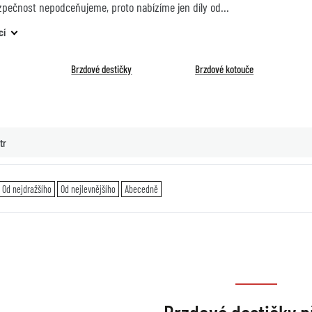
zpečnost nepodceňujeme, proto nabízíme jen díly od
cí
Brzdové destičky
Brzdové kotouče
tr
Od nejdražšího
Od nejlevnějšího
Abecedně