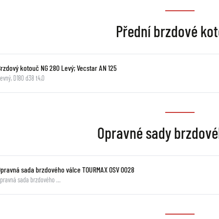
Přední brzdové ko
Brzdový kotouč NG 280 Levý; Vecstar AN 125
evný, D180 d38 t4,0
Opravné sady brzdové
Opravná sada brzdového válce TOURMAX OSV 0028
pravná sada brzdového …