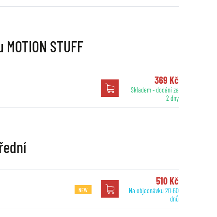
nu MOTION STUFF
369 Kč
Skladem - dodání za
2 dny
řední
510 Kč
NEW
Na objednávku 20-60
dnů