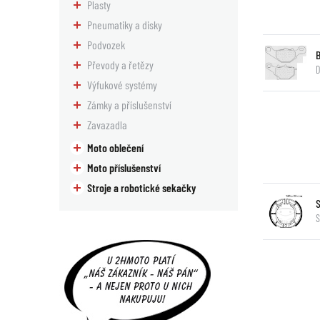
Plasty
Pneumatiky a disky
Podvozek
Převody a řetězy
D
Výfukové systémy
Zámky a příslušenství
Zavazadla
Moto oblečení
Moto příslušenství
Stroje a robotické sekačky
S