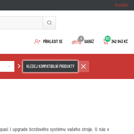
Kontakt
0
103
PŘIHLÁSIT SE
GARÁŽ
342 943 KČ
HLEDEJ KOMPATIBILNÍ PRODUKTY
repasi i upgrade brzdového systému vašeho stroje. U nás v