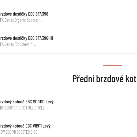
Brzdové destičky EBC SFA396
FA Series Organic Scooter …
Brzdové destičky EBC SFA396HH
FA Series "Double-H™" …
Přední brzdové ko
Brzdový kotouč EBC MD911D Levý
BC SCOOTER DISC FULL CIRCLE …
Brzdový kotouč EBC VR911 Levý
EW EBC VR SCOOTER DISC