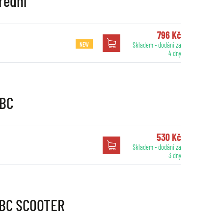
řední
796 Kč
NEW
Skladem - dodání za
4 dny
EBC
530 Kč
Skladem - dodání za
3 dny
EBC SCOOTER