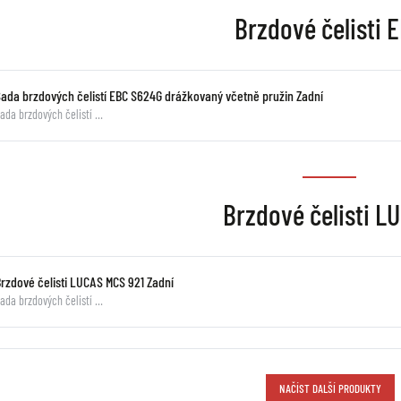
Brzdové čelisti 
Sada brzdových čelistí EBC S624G drážkovaný včetně pružin Zadní
ada brzdových čelistí …
Brzdové čelisti L
Brzdové čelisti LUCAS MCS 921 Zadní
ada brzdových čelistí …
NAČÍST DALŠÍ PRODUKTY