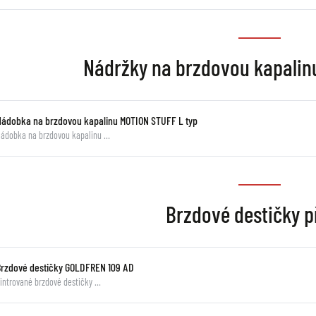
Nádržky na brzdovou kapali
Nádobka na brzdovou kapalinu MOTION STUFF L typ
ádobka na brzdovou kapalinu …
Brzdové destičky p
Brzdové destičky GOLDFREN 109 AD
intrované brzdové destičky …