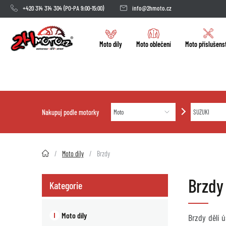
+420 314 314 304
(PO-PA 9:00-15:00)
info@2hmoto.cz
Moto díly
Moto oblečení
Moto příslušens
Nakupuj podle motorky
2HMOTO.cz
Moto díly
Brzdy
Brzdy
Kategorie
Moto díly
Brzdy dělí 