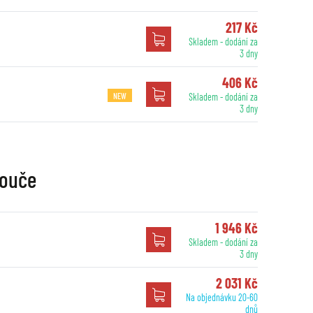
217 Kč
Skladem - dodání za
3 dny
406 Kč
NEW
Skladem - dodání za
3 dny
touče
1 946 Kč
Skladem - dodání za
3 dny
2 031 Kč
Na objednávku 20-60
dnů