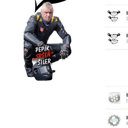
S
S
E
N