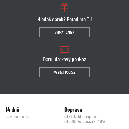
Hledáš dárek? Poradíme Ti!
VYBRAT DÁREK
Daruj dárkový poukaz
VYBRAT POUKAZ
14 dnů
Doprava
na vrácení pěnez
od 89,-Kč (dle přepravce)
od 3000,-Kč doprava ZDARMA