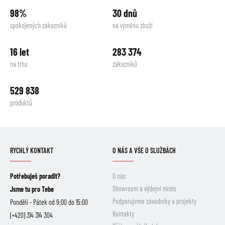
98%
30 dnů
spokojených zákazníků
na výměnu zboží
16 let
283 374
na trhu
zákazníků
529 838
produktů
RYCHLÝ KONTAKT
O NÁS A VŠE O SLUŽBÁCH
Potřebuješ poradit?
O nás
Showroom a výdejní místo
Jsme tu pro Tebe
Podporujeme závodníky a projekty
Pondělí - Pátek od 9:00 do 15:00
Kontakty
(+420) 314 314 304