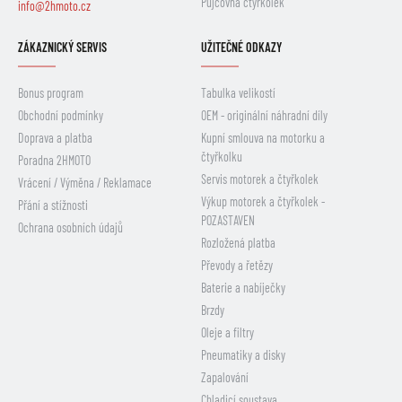
Půjčovna čtyřkolek
info@2hmoto.cz
ZÁKAZNICKÝ SERVIS
UŽITEČNÉ ODKAZY
Bonus program
Tabulka velikostí
Obchodní podmínky
OEM - originální náhradní díly
Doprava a platba
Kupní smlouva na motorku a
čtyřkolku
Poradna 2HMOTO
Servis motorek a čtyřkolek
Vrácení / Výměna / Reklamace
Výkup motorek a čtyřkolek -
Přání a stížnosti
POZASTAVEN
Ochrana osobních údajů
Rozložená platba
Převody a řetězy
Baterie a nabíječky
Brzdy
Oleje a filtry
Pneumatiky a disky
Zapalování
Chladicí soustava