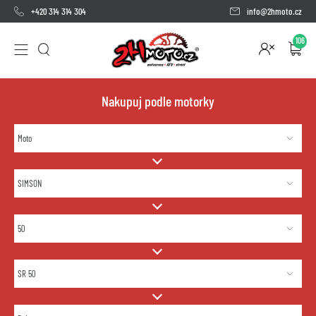
+420 314 314 304
info@2hmoto.cz
106
Nakupuj podle motorky