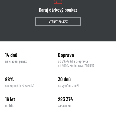
Daruj dárkový poukaz
VYBRAT POUKAZ
14 dnů
Doprava
na vrácení pěnez
od 89,-Kč (dle přepravce)
od 3000,-Kč doprava ZDARMA
98%
30 dnů
spokojených zákazníků
na výměnu zboží
16 let
283 374
na trhu
zákazníků