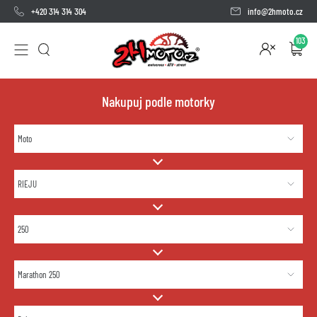
+420 314 314 304
info@2hmoto.cz
103
Nakupuj podle motorky