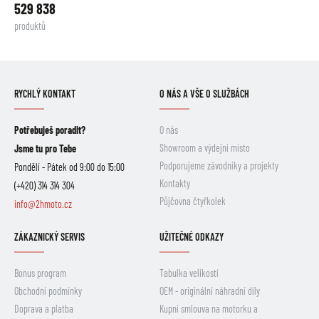
529 838
produktů
RYCHLÝ KONTAKT
O NÁS A VŠE O SLUŽBÁCH
Potřebuješ poradit?
O nás
Showroom a výdejní místo
Jsme tu pro Tebe
Podporujeme závodníky a projekty
Pondělí - Pátek od 9:00 do 15:00
Kontakty
(+420) 314 314 304
Půjčovna čtyřkolek
info@2hmoto.cz
ZÁKAZNICKÝ SERVIS
UŽITEČNÉ ODKAZY
Bonus program
Tabulka velikostí
Obchodní podmínky
OEM - originální náhradní díly
Doprava a platba
Kupní smlouva na motorku a