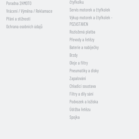
čtyřkolku
Poradna 2HMOTO
Servis motorek a čtyřkolek
Vrácení / Výměna / Reklamace
Výkup motorek a čtyřkolek -
Přání a stížnosti
POZASTAVEN
Ochrana osobních údajů
Rozložená platba
Převody a řetězy
Baterie a nabíječky
Brzdy
Oleje a filtry
Pneumatiky a disky
Zapalování
Chladicí soustava
Filtry a díly sání
Podvozek a ložiska
Údržba řetězu
Spojka