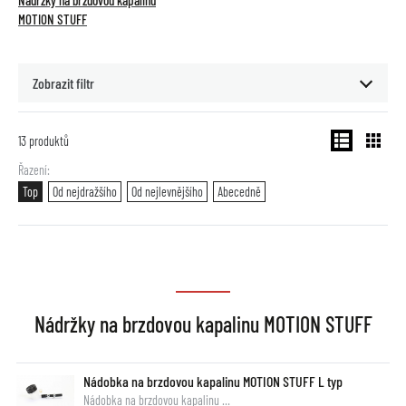
Nádržky na brzdovou kapalinu
MOTION STUFF
Zobrazit filtr
13
produktů
Řazení
Top
Od nejdražšího
Od nejlevnějšího
Abecedně
Nádržky na brzdovou kapalinu MOTION STUFF
Nádobka na brzdovou kapalinu MOTION STUFF L typ
Nádobka na brzdovou kapalinu …