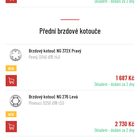
Skladem - dodání za 2 dny
Přední brzdové kotouče
Brzdový kotouč NG 372X Pravý
Pevný, D240 d115 t4,0
NEW
1 687 Kč
Skladem - dodání za 2 dny
Brzdový kotouč NG 276 Levá
Plovoucí, D250 d118 t3,0
NEW
2 730 Kč
Skladem - dodání za 2 dny