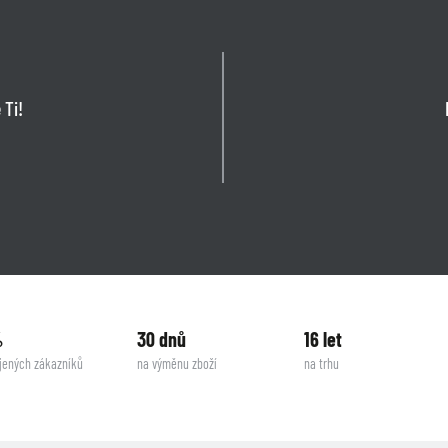
 Ti!
%
30 dnů
16 let
jených zákazníků
na výměnu zboží
na trhu