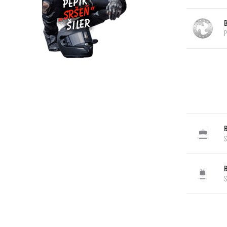
P
S
S