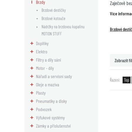
Brzdy
Zaječově be
Brzdové destičky
Více informa
Brzdové kotouče
Nádržky na brzdovou kapalinu
Brzdové desti
MOTION STUFF
Doplňky
Elektro
Filtry a díly sání
Zobrazit fil
Motor - díly
Nářadí a servisní sady
Řazení
Top
Oleje a maziva
Plasty
Pneumatiky a disky
Podvozek
Výfukové systémy
Zámky a příslušenství