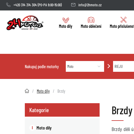
+420 314 314 304
(PO-PA 9:00-15:00)
info@2hmoto.cz
Moto díly
Moto oblečení
Moto příslušens
Nakupuj podle motorky
2HMOTO.cz
Moto díly
Brzdy
Brzdy
Kategorie
Moto díly
Brzdy dělí 