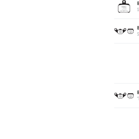
S
S
"