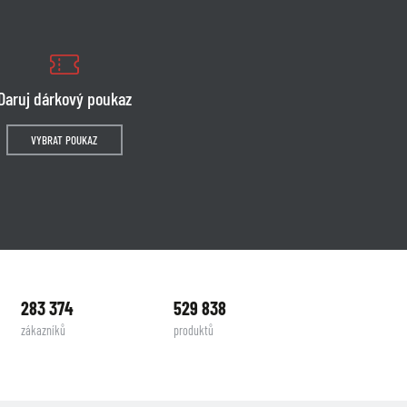
Daruj dárkový poukaz
VYBRAT POUKAZ
283 374
529 838
zákazníků
produktů