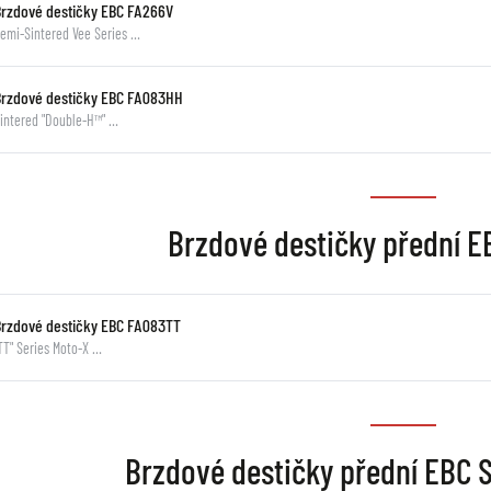
Brzdové destičky EBC FA266V
emi-Sintered Vee Series …
Brzdové destičky EBC FA083HH
intered "Double-H™" …
Brzdové destičky přední 
Brzdové destičky EBC FA083TT
TT" Series Moto-X …
Brzdové destičky přední EBC