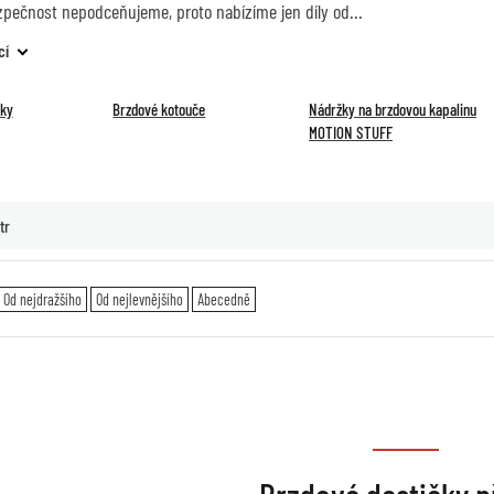
zpečnost nepodceňujeme, proto nabízíme jen díly od
cí
čky
Brzdové kotouče
Nádržky na brzdovou kapalinu
MOTION STUFF
tr
Od nejdražšího
Od nejlevnějšího
Abecedně