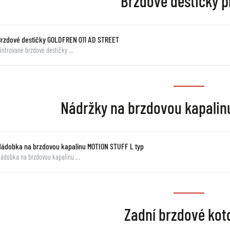
Brzdové destičky p
Brzdové destičky GOLDFREN 011 AD STREET
intrované brzdové destičky …
Nádržky na brzdovou kapali
Nádobka na brzdovou kapalinu MOTION STUFF L typ
ádobka na brzdovou kapalinu …
Zadní brzdové kot