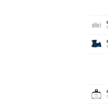
B
B
S