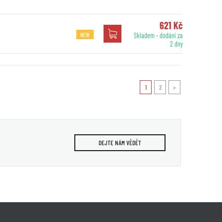
621 Kč
NEW
Skladem - dodání za
2 dny
1
2
>
DEJTE NÁM VĚDĚT