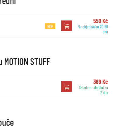
řední
550 Kč
NEW
Na objednávku 20-60
dnů
nu MOTION STUFF
369 Kč
Skladem - dodání za
2 dny
ouče