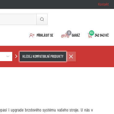
Kontakt
0
103
PŘIHLÁSIT SE
GARÁŽ
342 943 KČ
HLEDEJ KOMPATIBILNÍ PRODUKTY
repasi i upgrade brzdového systému vašeho stroje. U nás v