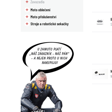
Zavazadla
Moto oblečení
Moto příslušenství
Stroje a robotické sekačky
S
N