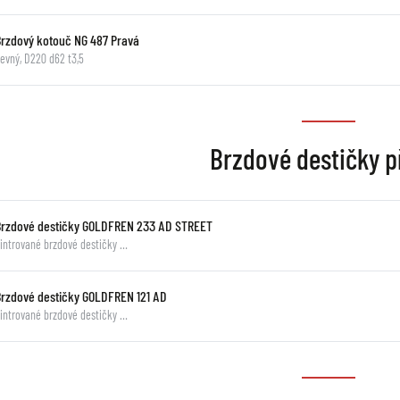
Brzdový kotouč NG 487 Pravá
evný, D220 d62 t3,5
Brzdové destičky p
Brzdové destičky GOLDFREN 233 AD STREET
intrované brzdové destičky …
Brzdové destičky GOLDFREN 121 AD
intrované brzdové destičky …