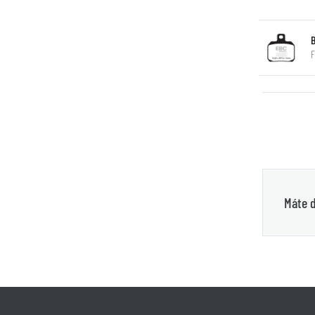
F
Máte d