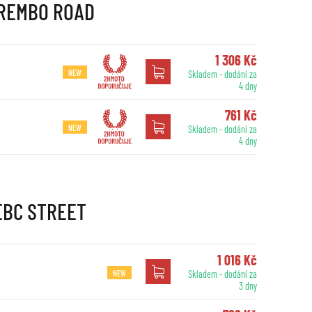
 BREMBO ROAD
1 306 Kč
NEW
Skladem - dodání za
4 dny
761 Kč
NEW
Skladem - dodání za
4 dny
 EBC STREET
1 016 Kč
NEW
Skladem - dodání za
3 dny