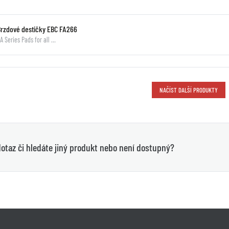
Brzdové destičky EBC FA266
A Series Pads for all …
NAČÍST DALŠÍ PRODUKTY
otaz či hledáte jiný produkt nebo není dostupný?