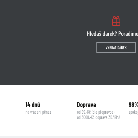
Hledáš dárek? Poradíme
VYBRAT DÁREK
14 dnů
Doprava
98
na vrácení pěnez
od 89,-Kč (dle přepravce)
spoko
od 3000,-Kč doprava ZDARMA