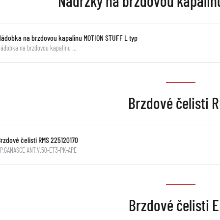
Nádržky na brzdovou kapali
Nádobka na brzdovou kapalinu MOTION STUFF L typ
ádobka na brzdovou kapalinu …
Brzdové čelisti 
Brzdové čelisti RMS 225120170
P.GANASCE ANT.V.50-ET3-PK-APE
Brzdové čelisti 