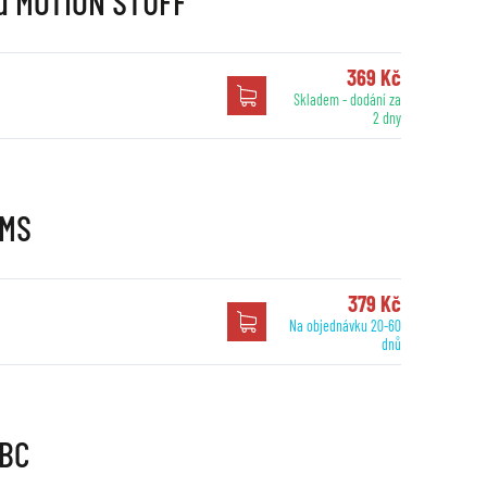
nu MOTION STUFF
369 Kč
Skladem - dodání za
2 dny
RMS
379 Kč
Na objednávku 20-60
dnů
EBC