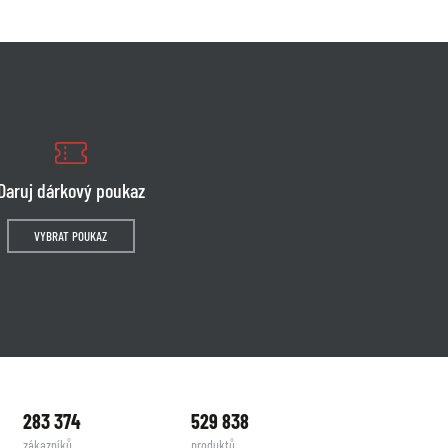
Daruj dárkový poukaz
VYBRAT POUKAZ
283 374
529 838
zákazníků
produktů