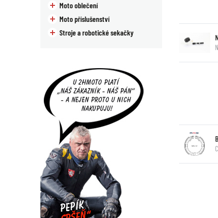
Moto oblečení
Moto příslušenství
Stroje a robotické sekačky
N
C