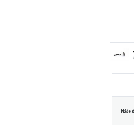
N
Máte d