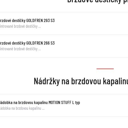
Brzdové destičky GOLDFREN 293 S3
intrované brzdové destičky …
Brzdové destičky GOLDFREN 266 S3
intrované brzdové destičky …
Nádržky na brzdovou kapali
Nádobka na brzdovou kapalinu MOTION STUFF L typ
ádobka na brzdovou kapalinu …