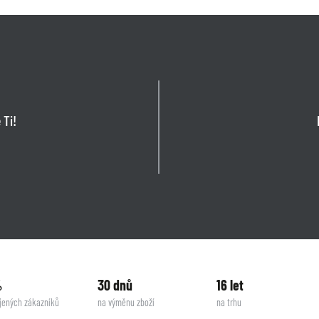
 Ti!
%
30 dnů
16 let
jených zákazníků
na výměnu zboží
na trhu