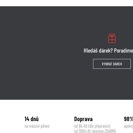
Hledáš dárek? Poradíme
VYBRAT DÁREK
14 dnů
Doprava
98
na vrácení pěnez
od 89,-Kč (dle přepravce)
spoko
od 3000,-Kč doprava ZDARMA