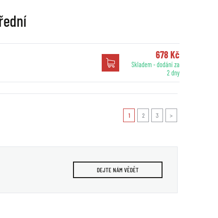
řední
678 Kč
Skladem - dodání za
2 dny
1
2
3
>
DEJTE NÁM VĚDĚT