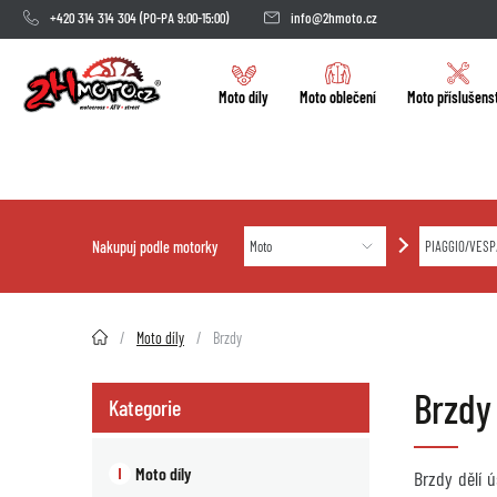
+420 314 314 304
(PO-PA 9:00-15:00)
info@2hmoto.cz
Moto díly
Moto oblečení
Moto příslušens
Nakupuj podle motorky
2HMOTO.cz
Moto díly
Brzdy
Brzdy
Kategorie
Moto díly
Brzdy dělí 