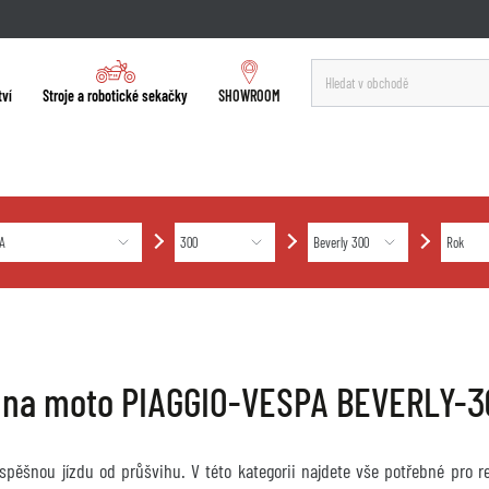
tví
Stroje a robotické sekačky
SHOWROOM
 na moto PIAGGIO-VESPA BEVERLY-3
úspěšnou jízdu od průšvihu. V této kategorii najdete vše potřebné pro 