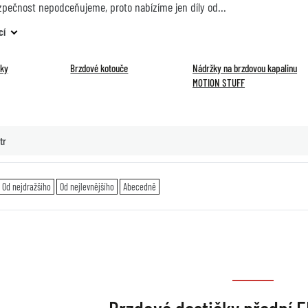
zpečnost nepodceňujeme, proto nabízíme jen díly od
cí
čky
Brzdové kotouče
Nádržky na brzdovou kapalinu
MOTION STUFF
tr
Od nejdražšího
Od nejlevnějšího
Abecedně