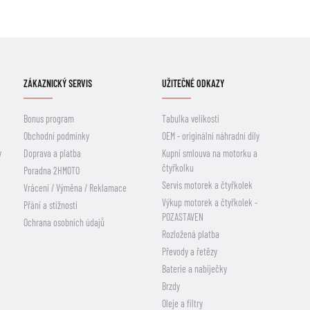
ZÁKAZNICKÝ SERVIS
UŽITEČNÉ ODKAZY
Bonus program
Tabulka velikostí
Obchodní podmínky
OEM - originální náhradní díly
y
Doprava a platba
Kupní smlouva na motorku a
čtyřkolku
Poradna 2HMOTO
Servis motorek a čtyřkolek
Vrácení / Výměna / Reklamace
Výkup motorek a čtyřkolek -
Přání a stížnosti
POZASTAVEN
Ochrana osobních údajů
Rozložená platba
Převody a řetězy
Baterie a nabíječky
Brzdy
Oleje a filtry