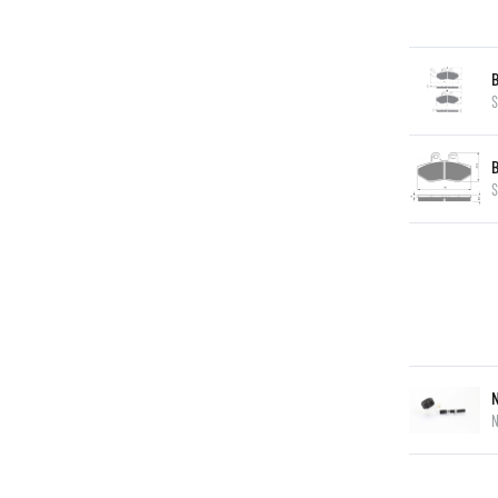
S
S
N