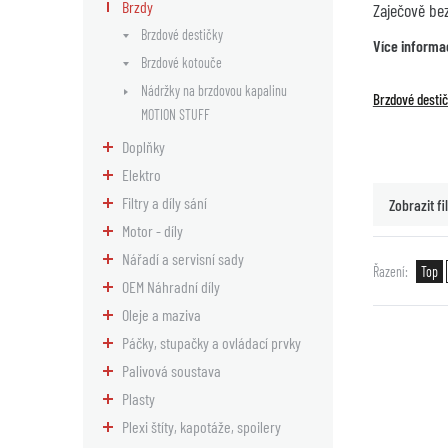
Brzdy
Zaječově be
Brzdové destičky
Více informa
Brzdové kotouče
Nádržky na brzdovou kapalinu
Brzdové desti
MOTION STUFF
Doplňky
Elektro
Filtry a díly sání
Zobrazit fil
Motor - díly
Nářadí a servisní sady
Řazení
Top
OEM Náhradní díly
Oleje a maziva
Páčky, stupačky a ovládací prvky
Palivová soustava
Plasty
Plexi štíty, kapotáže, spoilery