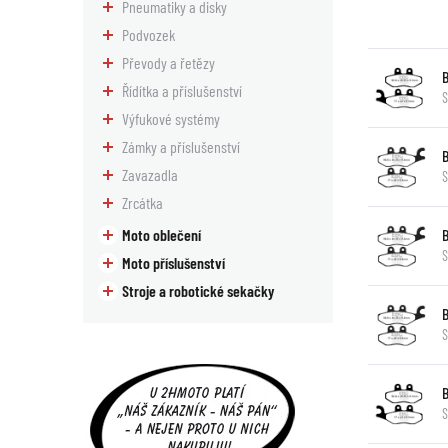
Pneumatiky a disky
Podvozek
Převody a řetězy
Řídítka a příslušenství
S
Výfukové systémy
Zámky a příslušenství
Zavazadla
S
Zrcátka
Moto oblečení
S
Moto příslušenství
Stroje a robotické sekačky
S
S