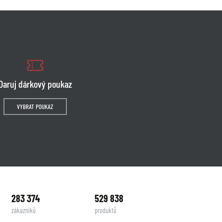
Daruj dárkový poukaz
VYBRAT POUKAZ
283 374
529 838
zákazníků
produktů