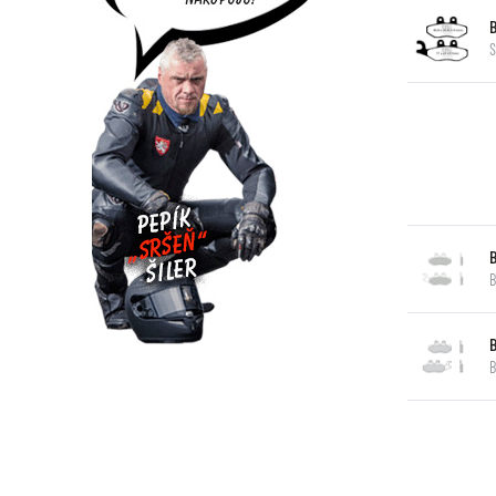
S
B
B