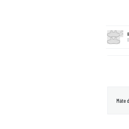
D
Máte d