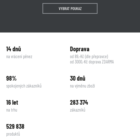
VYBRAT POUKAZ
14 dnů
Doprava
na vrácení pěnez
od 89,-Kč (dle přepravce)
od 3000,-Kč doprava ZDARMA
98%
30 dnů
spokojených zákazníků
na výměnu zboží
16 let
283 374
na trhu
zákazníků
529 838
produktů