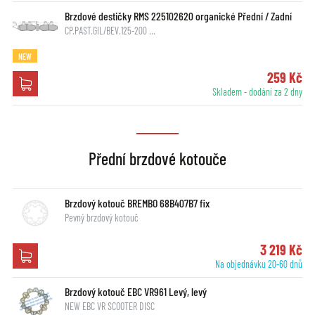
Brzdové destičky RMS 225102620 organické Přední / Zadní
CP.PAST.GIL/BEV.125-200 …
NEW
259 Kč
Skladem - dodání za 2 dny
Přední brzdové kotouče
Brzdový kotouč BREMBO 68B407B7 fix
Pevný brzdový kotouč
3 219 Kč
Na objednávku 20-60 dnů
Brzdový kotouč EBC VR961 Levý, levý
NEW EBC VR SCOOTER DISC