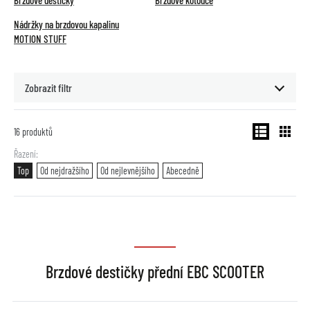
Brzdové destičky
Brzdové kotouče
Nádržky na brzdovou kapalinu
MOTION STUFF
Zobrazit filtr
16
produktů
Řazení
Top
Od nejdražšího
Od nejlevnějšího
Abecedně
Brzdové destičky přední EBC SCOOTER