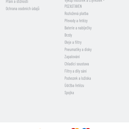
Výkup motorek a čtyřkolek -
Přání a stížnosti
POZASTAVEN
Ochrana osobních údajů
Rozložená platba
Převody a řetězy
Baterie a nabíječky
Brzdy
Oleje a filtry
Pneumatiky a disky
Zapalování
Chladicí soustava
Filtry a díly sání
Podvozek a ložiska
Údržba řetězu
Spojka