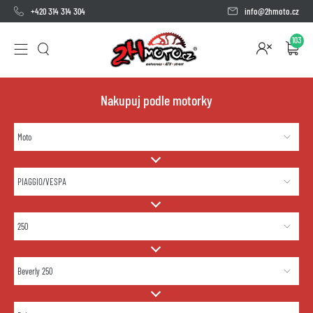
+420 314 314 304
info@2hmoto.cz
103
Nakupuj podle motorky