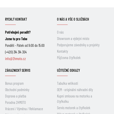
RYCHLÝ KONTAKT
O NÁS A VŠE O SLUŽBÁCH
Potřebuješ poradit?
O nás
Showroom a výdejní místo
Jsme tu pro Tebe
Podporujeme závodníky a projekty
Pondělí - Pátek od 9:00 do 15:00
Kontakty
(+420) 314 314 304
Půjčovna čtyřkolek
info@2hmoto.cz
ZÁKAZNICKÝ SERVIS
UŽITEČNÉ ODKAZY
Bonus program
Tabulka velikostí
Obchodní podmínky
OEM - originální náhradní díly
Doprava a platba
Kupní smlouva na motorku a
čtyřkolku
Poradna 2HMOTO
Servis motorek a čtyřkolek
Vrácení / Výměna / Reklamace