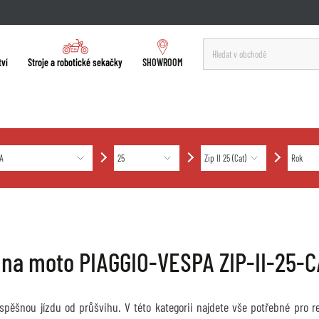
tví
Stroje a robotické sekačky
SHOWROOM
 na moto PIAGGIO-VESPA ZIP-II-25-C
úspěšnou jízdu od průšvihu. V této kategorii najdete vše potřebné pro 