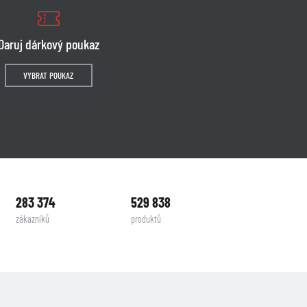
Daruj dárkový poukaz
VYBRAT POUKAZ
283 374
529 838
zákazníků
produktů