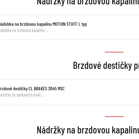
Nádržky na brzdovou kapali
Nádobka na brzdovou kapalinu MOTION STUFF L typ
ádobka na brzdovou kapalinu …
Brzdové destičky p
Brzdové destičky CL BRAKES 3045 MSC
estičky ze spékaných kovů …
Nádržky na brzdovou kapali