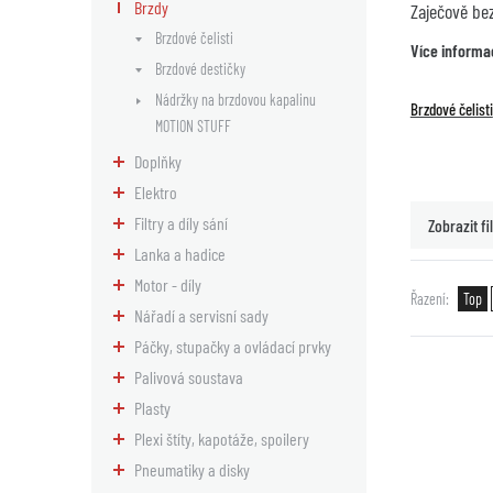
Brzdy
Zaječově be
Brzdové čelisti
Více informa
Brzdové destičky
Nádržky na brzdovou kapalinu
Brzdové čelisti
MOTION STUFF
Doplňky
Elektro
Filtry a díly sání
Zobrazit fil
Lanka a hadice
Motor - díly
Řazení
Top
Nářadí a servisní sady
Páčky, stupačky a ovládací prvky
Palivová soustava
Plasty
Plexi štíty, kapotáže, spoilery
Pneumatiky a disky