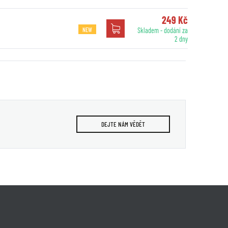
249 Kč
NEW
Skladem - dodání za
2 dny
DEJTE NÁM VĚDĚT