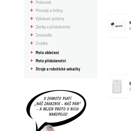
Podvozek
Převody a řetězy
Výfukové systémy
Zámky a příslušenství
N
Zavazadla
Zrcátka
Moto oblečení
Moto příslušenství
Stroje a robotické sekačky
D