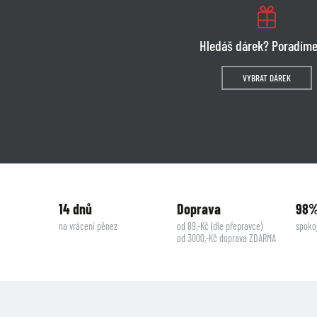
Hledáš dárek? Poradíme
VYBRAT DÁREK
14 dnů
Doprava
98
na vrácení pěnez
od 89,-Kč (dle přepravce)
spoko
od 3000,-Kč doprava ZDARMA