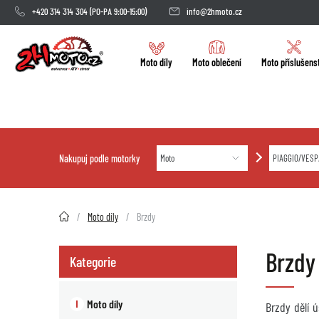
+420 314 314 304
(PO-PA 9:00-15:00)
info@2hmoto.cz
Moto díly
Moto oblečení
Moto příslušens
Nakupuj podle motorky
2HMOTO.cz
Moto díly
Brzdy
Brzdy
Kategorie
Moto díly
Brzdy dělí 