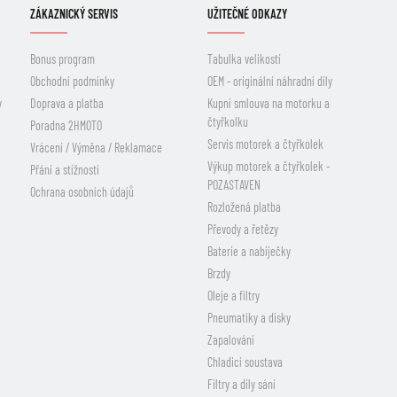
ZÁKAZNICKÝ SERVIS
UŽITEČNÉ ODKAZY
Bonus program
Tabulka velikostí
Obchodní podmínky
OEM - originální náhradní díly
y
Doprava a platba
Kupní smlouva na motorku a
čtyřkolku
Poradna 2HMOTO
Servis motorek a čtyřkolek
Vrácení / Výměna / Reklamace
Výkup motorek a čtyřkolek -
Přání a stížnosti
POZASTAVEN
Ochrana osobních údajů
Rozložená platba
Převody a řetězy
Baterie a nabíječky
Brzdy
Oleje a filtry
Pneumatiky a disky
Zapalování
Chladicí soustava
Filtry a díly sání