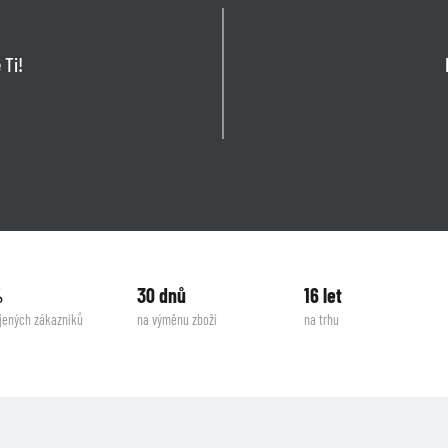
 Ti!
%
30 dnů
16 let
jených zákazníků
na výměnu zboží
na trhu