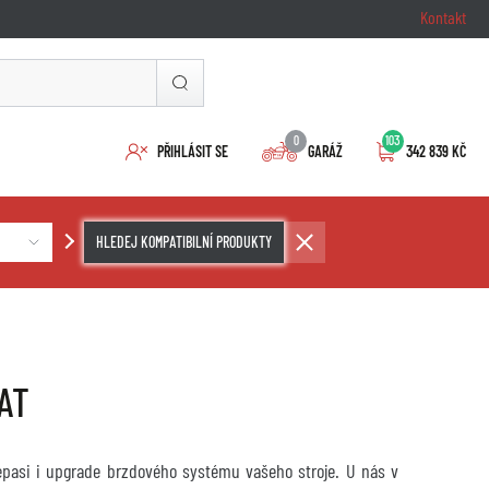
Kontakt
0
103
PŘIHLÁSIT SE
GARÁŽ
342 839 KČ
HLEDEJ KOMPATIBILNÍ PRODUKTY
AT
repasi i upgrade brzdového systému vašeho stroje. U nás v