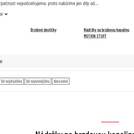
zpečnost nepodceňujeme, proto nabízíme jen díly od
cí
Brzdové destičky
Nádržky na brzdovou kapalinu
MOTION STUFF
tr
Od nejdražšího
Od nejlevnějšího
Abecedně