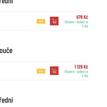
řední
678 Kč
NEW
Skladem - dodání za
2 dny
touče
1 129 Kč
NEW
Skladem - dodání za
2 dny
řední