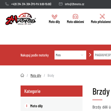
+420 314 314 304
(PO-PA 9:00-15:00)
info@2hmoto.cz
Moto díly
Moto oblečení
Moto příslušens
Nakupuj podle motorky
2HMOTO.cz
Moto díly
Brzdy
Brzdy
Kategorie
Moto díly
Brzdy dělí 