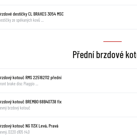
Brzdové destičky CL BRAKES 3054 MSC
estičky ze spékaných kovů …
Přední brzdové ko
Brzdový kotouč RMS 225162112 přední
ront brake disc Piaggio …
Brzdový kotouč BREMBO 68B40738 fix
evný brzdový kotouč
Brzdový kotouč NG 113X Levá, Pravá
evný, D220 d105 t4,0