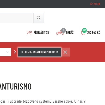
Kontakt
0
103
PŘIHLÁSIT SE
GARÁŽ
342 943 KČ
HLEDEJ KOMPATIBILNÍ PRODUKTY
RANTURISMO
repasi i upgrade brzdového systému vašeho stroje. U nás v