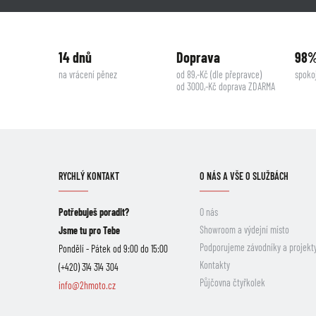
14 dnů
Doprava
98
na vrácení pěnez
od 89,-Kč (dle přepravce)
spoko
od 3000,-Kč doprava ZDARMA
RYCHLÝ KONTAKT
O NÁS A VŠE O SLUŽBÁCH
Potřebuješ poradit?
O nás
Showroom a výdejní místo
Jsme tu pro Tebe
Podporujeme závodníky a projekt
Pondělí - Pátek od 9:00 do 15:00
Kontakty
(+420) 314 314 304
Půjčovna čtyřkolek
info@2hmoto.cz