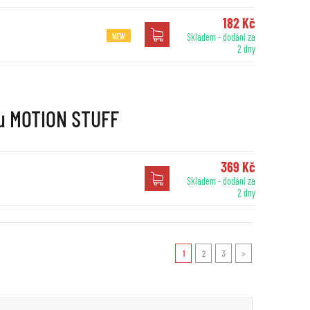
182 Kč
NEW
Skladem - dodání za
2 dny
nu MOTION STUFF
369 Kč
Skladem - dodání za
2 dny
1
2
3
>