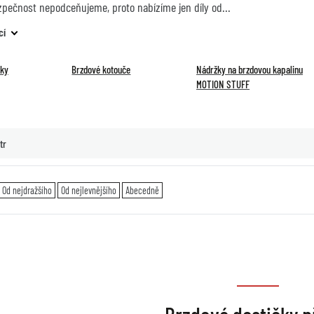
zpečnost nepodceňujeme, proto nabízíme jen díly od
cí
čky
Brzdové kotouče
Nádržky na brzdovou kapalinu
MOTION STUFF
tr
Od nejdražšího
Od nejlevnějšího
Abecedně