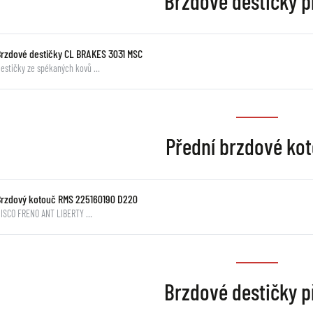
Brzdové destičky p
Brzdové destičky CL BRAKES 3031 MSC
estičky ze spékaných kovů …
Přední brzdové ko
Brzdový kotouč RMS 225160190 D220
ISCO FRENO ANT LIBERTY …
Brzdové destičky p