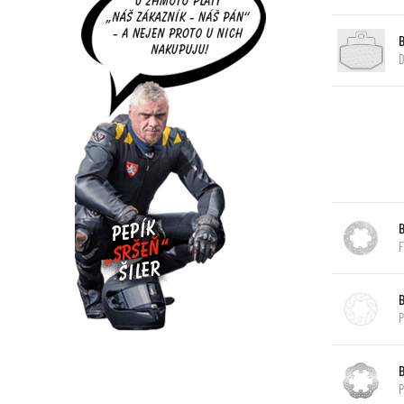
D
F
P
P