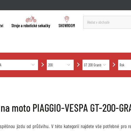
tví
Stroje a robotické sekačky
SHOWROOM
 na moto PIAGGIO-VESPA GT-200-G
úspěšnou jízdu od průšvihu. V této kategorii najdete vše potřebné pro 