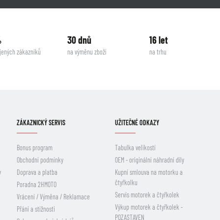
%
30 dnů
16 let
jených zákazníků
na výměnu zboží
na trhu
ZÁKAZNICKÝ SERVIS
UŽITEČNÉ ODKAZY
Bonus program
Tabulka velikostí
Obchodní podmínky
OEM - originální náhradní díly
y
Doprava a platba
Kupní smlouva na motorku a
čtyřkolku
Poradna 2HMOTO
Servis motorek a čtyřkolek
Vrácení / Výměna / Reklamace
Výkup motorek a čtyřkolek -
Přání a stížnosti
POZASTAVEN