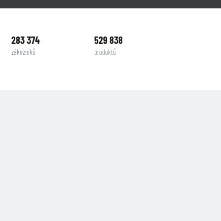
283 374
529 838
zákazníků
produktů