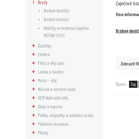
Brzdy
Zaječově be
Brzdové destičky
Více informa
Brzdové kotouče
Nádržky na brzdovou kapalinu
Brzdové desti
MOTION STUFF
Doplňky
Elektro
Filtry a díly sání
Zobrazit fil
Lanka a hadice
Motor - díly
Řazení
Top
Nářadí a servisní sady
OEM Náhradní díly
Oleje a maziva
Páčky, stupačky a ovládací prvky
Palivová soustava
Plasty