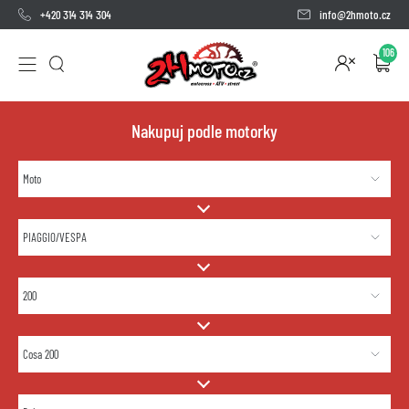
+420 314 314 304
info@2hmoto.cz
106
Nakupuj podle motorky