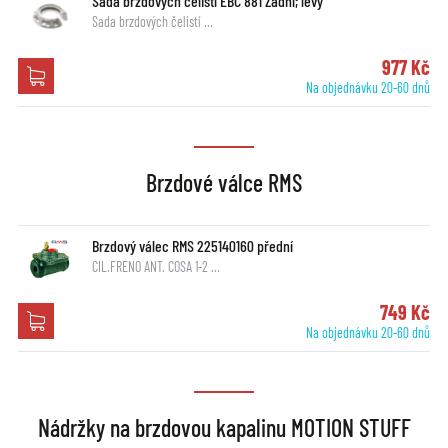
Sada brzdových čelistí EBC 881 Zadní; levý
Sada brzdových čelistí …
977 Kč
Na objednávku 20-60 dnů
Brzdové válce RMS
Brzdový válec RMS 225140160 přední
CIL.FRENO ANT. COSA 1-2 …
749 Kč
Na objednávku 20-60 dnů
Nádržky na brzdovou kapalinu MOTION STUFF