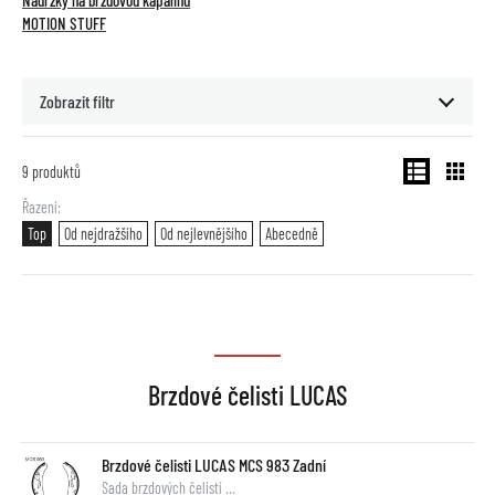
Nádržky na brzdovou kapalinu
MOTION STUFF
Zobrazit filtr
9
produktů
Řazení
Top
Od nejdražšího
Od nejlevnějšího
Abecedně
Brzdové čelisti LUCAS
Brzdové čelisti LUCAS MCS 983 Zadní
Sada brzdových čelistí …