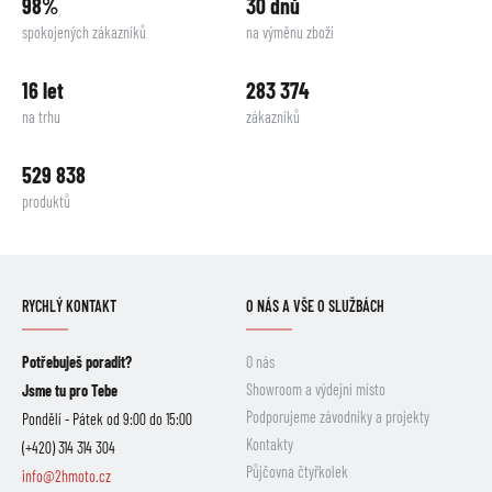
98%
30 dnů
spokojených zákazníků
na výměnu zboží
16 let
283 374
na trhu
zákazníků
529 838
produktů
RYCHLÝ KONTAKT
O NÁS A VŠE O SLUŽBÁCH
Potřebuješ poradit?
O nás
Showroom a výdejní místo
Jsme tu pro Tebe
Podporujeme závodníky a projekty
Pondělí - Pátek od 9:00 do 15:00
Kontakty
(+420) 314 314 304
Půjčovna čtyřkolek
info@2hmoto.cz