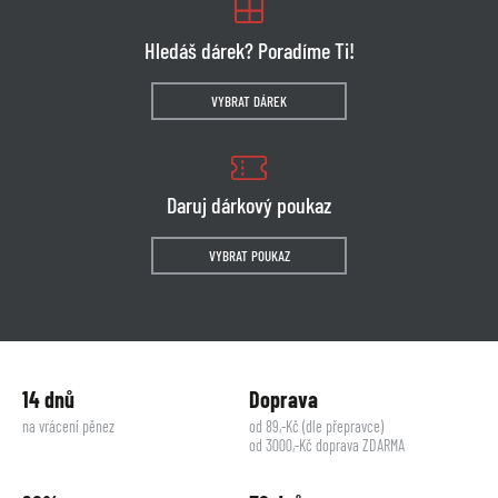
Hledáš dárek? Poradíme Ti!
VYBRAT DÁREK
Daruj dárkový poukaz
VYBRAT POUKAZ
14 dnů
Doprava
na vrácení pěnez
od 89,-Kč (dle přepravce)
od 3000,-Kč doprava ZDARMA