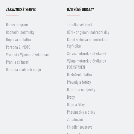
ZÁKAZNICKÝ SERVIS
UŽITEČNÉ ODKAZY
Bonus program
Tabulka velikostí
Obchodní podmínky
OEM - originální náhradní díly
Doprava a platba
Kupní smlouva na motorku a
čtyřkolku
Poradna 2HMOTO
Servis motorek a čtyřkolek
Vrácení / Výměna / Reklamace
Výkup motorek a čtyřkolek -
Přání a stížnosti
POZASTAVEN
Ochrana osobních údajů
Rozložená platba
Převody a řetězy
Baterie a nabíječky
Brzdy
Oleje a filtry
Pneumatiky a disky
Zapalování
Chladicí soustava