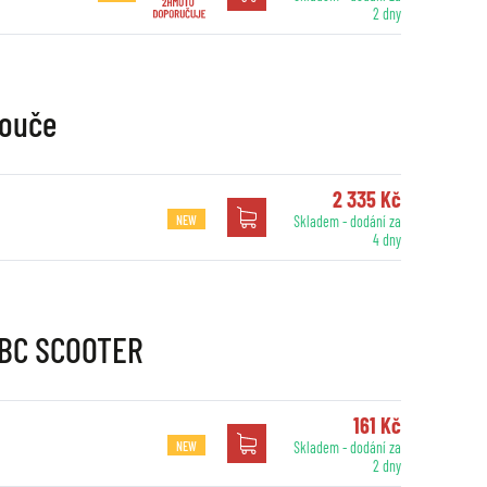
2 dny
touče
2 335 Kč
NEW
Skladem - dodání za
4 dny
EBC SCOOTER
161 Kč
NEW
Skladem - dodání za
2 dny