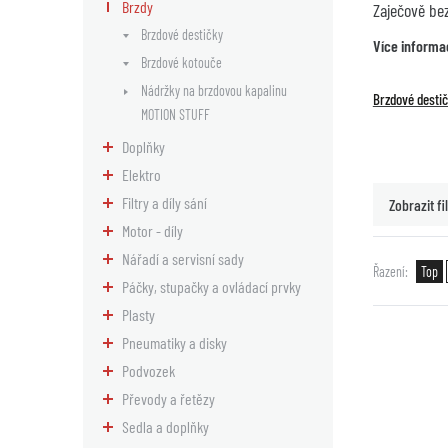
Brzdy
Zaječově be
Brzdové destičky
Více informa
Brzdové kotouče
Nádržky na brzdovou kapalinu
Brzdové desti
MOTION STUFF
Doplňky
Elektro
Filtry a díly sání
Zobrazit fil
Motor - díly
Nářadí a servisní sady
Řazení
Top
Páčky, stupačky a ovládací prvky
Plasty
Pneumatiky a disky
Podvozek
Převody a řetězy
Sedla a doplňky