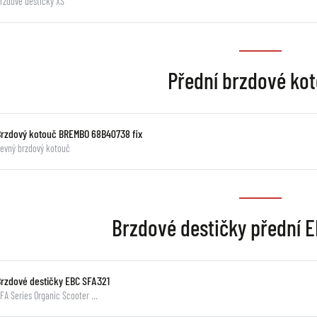
rzdové destičky XS
Přední brzdové ko
Brzdový kotouč BREMBO 68B40738 fix
evný brzdový kotouč
Brzdové destičky přední 
Brzdové destičky EBC SFA321
FA Series Organic Scooter …