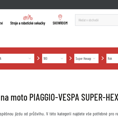
tví
Stroje a robotické sekačky
SHOWROOM
 na moto PIAGGIO-VESPA SUPER-HE
úspěšnou jízdu od průšvihu. V této kategorii najdete vše potřebné pro 