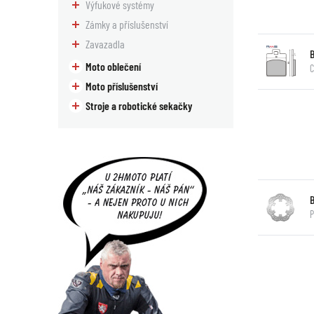
Výfukové systémy
Zámky a příslušenství
Zavazadla
Moto oblečení
C
Moto příslušenství
Stroje a robotické sekačky
P