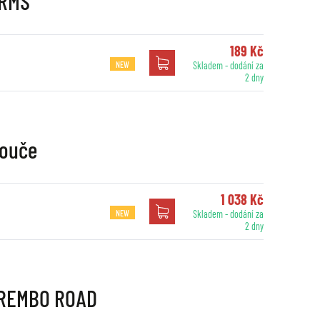
 RMS
189 Kč
NEW
Skladem - dodání za
2 dny
touče
1 038 Kč
NEW
Skladem - dodání za
2 dny
 BREMBO ROAD