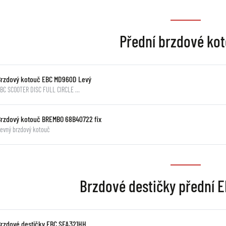
Přední brzdové ko
Brzdový kotouč EBC MD960D Levý
BC SCOOTER DISC FULL CIRCLE …
Brzdový kotouč BREMBO 68B40722 fix
evný brzdový kotouč
Brzdové destičky přední 
Brzdové destičky EBC SFA321HH