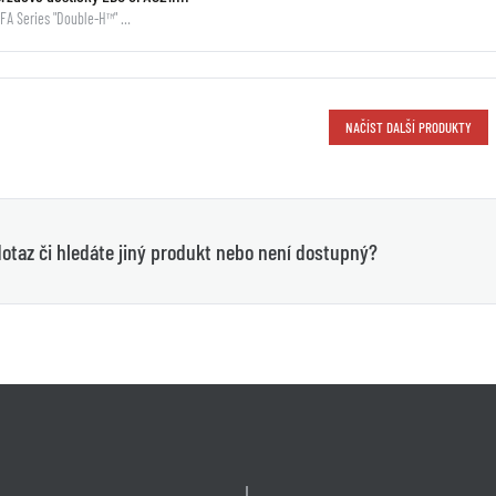
FA Series "Double-H™" …
NAČÍST DALŠÍ PRODUKTY
otaz či hledáte jiný produkt nebo není dostupný?