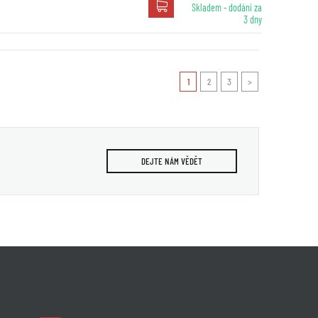
Skladem - dodání za
3 dny
1
2
3
>
DEJTE NÁM VĚDĚT