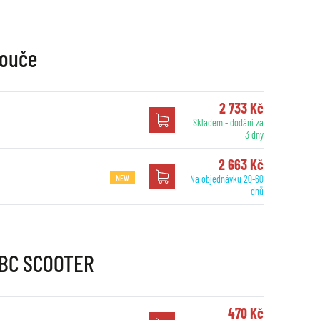
touče
2 733 Kč
Skladem - dodání za
3 dny
2 663 Kč
NEW
Na objednávku 20-60
dnů
EBC SCOOTER
470 Kč