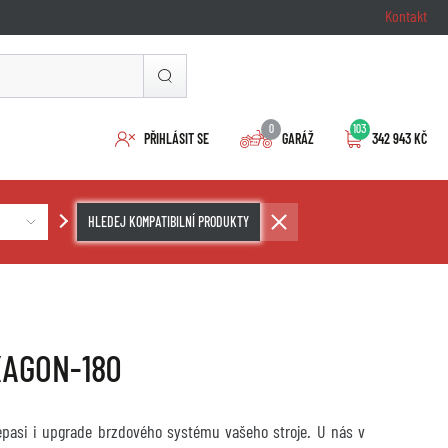
Kontakt
0
103
PŘIHLÁSIT SE
GARÁŽ
342 943 KČ
HLEDEJ KOMPATIBILNÍ PRODUKTY
XAGON-180
repasi i upgrade brzdového systému vašeho stroje. U nás v