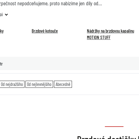
zpečnost nepodceňujeme, proto nabízíme jen díly od
cí
čky
Brzdové kotouče
Nádržky na brzdovou kapalinu
MOTION STUFF
tr
Od nejdražšího
Od nejlevnějšího
Abecedně