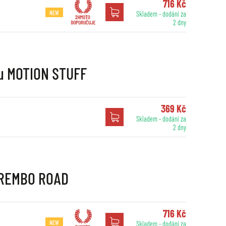
716 Kč
NEW
Skladem - dodání za
2 dny
nu MOTION STUFF
369 Kč
Skladem - dodání za
2 dny
 BREMBO ROAD
716 Kč
NEW
Skladem - dodání za