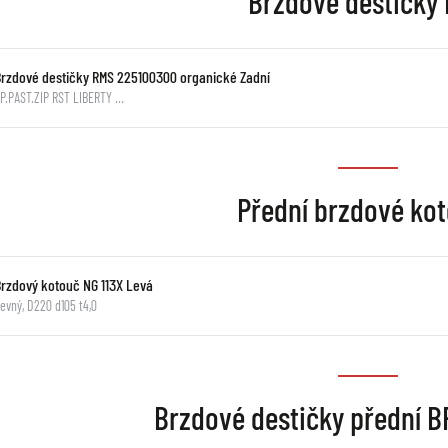
Brzdové destičky
Brzdové destičky RMS 225100300 organické Zadní
P.PAST.ZIP RST LIBERTY …
Přední brzdové ko
Brzdový kotouč NG 113X Levá
evný, D220 d105 t4,0
Brzdové destičky přední