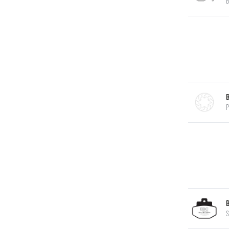
B
P
S