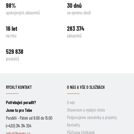
98%
30 dnů
spokojených zákazníků
na výměnu zboží
16 let
283 374
na trhu
zákazníků
529 838
produktů
RYCHLÝ KONTAKT
O NÁS A VŠE O SLUŽBÁCH
Potřebuješ poradit?
O nás
Showroom a výdejní místo
Jsme tu pro Tebe
Podporujeme závodníky a projekty
Pondělí - Pátek od 9:00 do 15:00
Kontakty
(+420) 314 314 304
Půjčovna čtyřkolek
info@2hmoto.cz