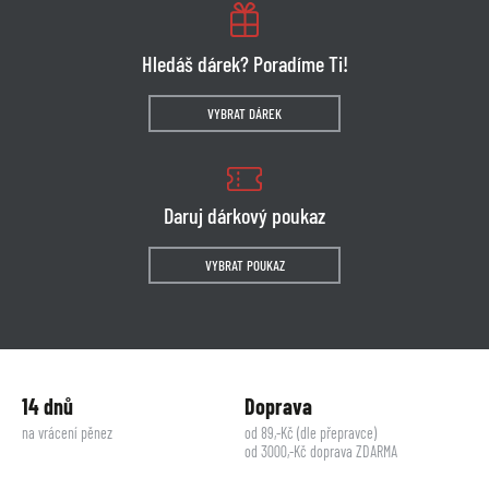
Hledáš dárek? Poradíme Ti!
VYBRAT DÁREK
Daruj dárkový poukaz
VYBRAT POUKAZ
14 dnů
Doprava
na vrácení pěnez
od 89,-Kč (dle přepravce)
od 3000,-Kč doprava ZDARMA