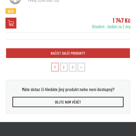
Pevný, D240 d102 t5,0
NEW
1 747 Kč
Skladem - dodání za 2 dny
NAČÍST DALŠÍ PRODUKTY
1
2
3
>
Máte dotaz či hledáte jiný produkt nebo není dostupný?
DEJTE NÁM VĚDĚT