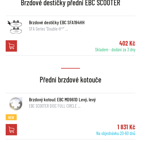
Brzdové destičky přední EBC SCOOTER
Brzdové destičky EBC SFA194HH
SFA Series "Double-H™" …
402 Kč
Skladem - dodání za 3 dny
Přední brzdové kotouče
Brzdový kotouč EBC MD961D Levý, levý
EBC SCOOTER DISC FULL CIRCLE …
NEW
1 831 Kč
Na objednávku 20-60 dnů