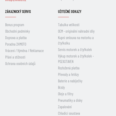
ZÁKAZNICKÝ SERVIS
UŽITEČNÉ ODKAZY
Bonus program
Tabulka velikostí
Obchodní podmínky
OEM - originální náhradní díly
Doprava a platba
Kupní smlouva na motorku a
čtyřkolku
Poradna 2HMOTO
Servis motorek a čtyřkolek
Vrácení / Výměna / Reklamace
Výkup motorek a čtyřkolek -
Přání a stížnosti
POZASTAVEN
Ochrana osobních údajů
Rozložená platba
Převody a řetězy
Baterie a nabíječky
Brzdy
Oleje a filtry
Pneumatiky a disky
Zapalování
Chladicí soustava