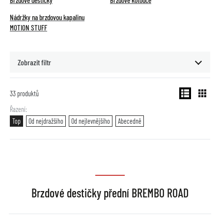
Brzdové destičky
Brzdové kotouče
Nádržky na brzdovou kapalinu
MOTION STUFF
Zobrazit filtr
33
produktů
Řazení
Top
Od nejdražšího
Od nejlevnějšího
Abecedně
Brzdové destičky přední BREMBO ROAD