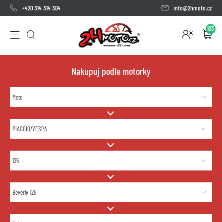
+420 314 314 304
info@2hmoto.cz
103
Nakupuj podle motorky