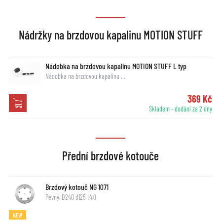
Nádržky na brzdovou kapalinu MOTION STUFF
Nádobka na brzdovou kapalinu MOTION STUFF L typ
Nádobka na brzdovou kapalinu …
369 Kč
Skladem - dodání za 2 dny
Přední brzdové kotouče
Brzdový kotouč NG 1071
Pevný, D240 d125 t4,0
NEW