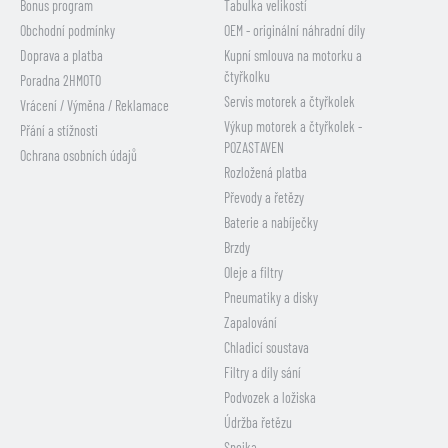
Bonus program
Tabulka velikostí
Obchodní podmínky
OEM - originální náhradní díly
Doprava a platba
Kupní smlouva na motorku a
čtyřkolku
Poradna 2HMOTO
Servis motorek a čtyřkolek
Vrácení / Výměna / Reklamace
Výkup motorek a čtyřkolek -
Přání a stížnosti
POZASTAVEN
Ochrana osobních údajů
Rozložená platba
Převody a řetězy
Baterie a nabíječky
Brzdy
Oleje a filtry
Pneumatiky a disky
Zapalování
Chladicí soustava
Filtry a díly sání
Podvozek a ložiska
Údržba řetězu
Spojka