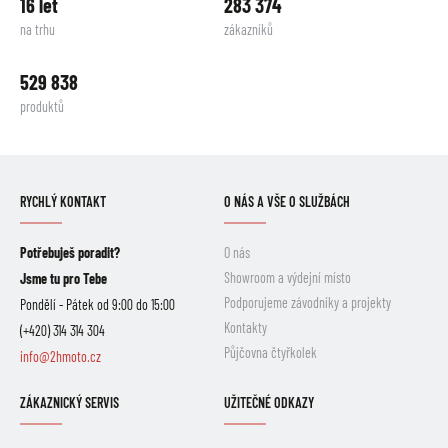
16 let
283 374
na trhu
zákazníků
529 838
produktů
RYCHLÝ KONTAKT
O NÁS A VŠE O SLUŽBÁCH
Potřebuješ poradit?
O nás
Showroom a výdejní místo
Jsme tu pro Tebe
Podporujeme závodníky a projekty
Pondělí - Pátek od 9:00 do 15:00
Kontakty
(+420) 314 314 304
Půjčovna čtyřkolek
info@2hmoto.cz
ZÁKAZNICKÝ SERVIS
UŽITEČNÉ ODKAZY