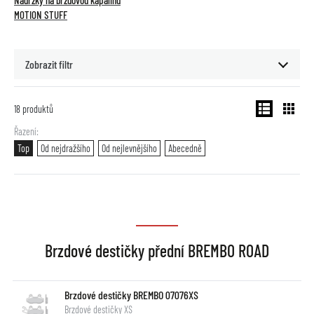
Nádržky na brzdovou kapalinu
MOTION STUFF
Zobrazit filtr
18
produktů
Řazení
Top
Od nejdražšího
Od nejlevnějšího
Abecedně
Brzdové destičky přední BREMBO ROAD
Brzdové destičky BREMBO 07076XS
Brzdové destičky XS