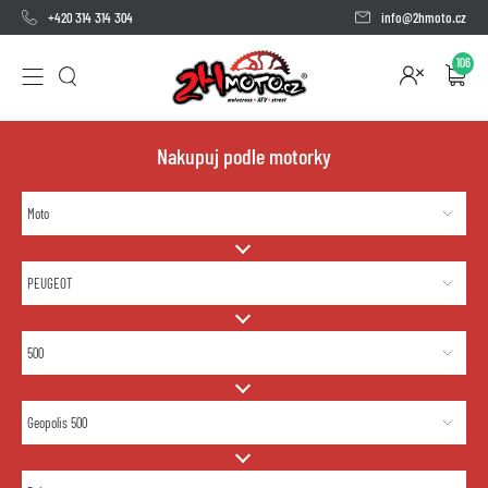
+420 314 314 304
info@2hmoto.cz
106
Nakupuj podle motorky