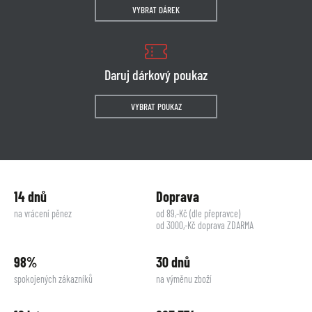
VYBRAT DÁREK
Daruj dárkový poukaz
VYBRAT POUKAZ
14 dnů
Doprava
na vrácení pěnez
od 89,-Kč (dle přepravce)
od 3000,-Kč doprava ZDARMA
98%
30 dnů
spokojených zákazníků
na výměnu zboží