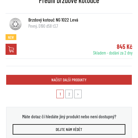
Přední brzdové kotouče
Brzdový kotouč NG 1022 Levá
Pevný, D190 d58 t3,7
NEW
845 Kč
Skladem - dodání za 2 dny
NAČÍST DALŠÍ PRODUKTY
1
2
>
Máte dotaz či hledáte jiný produkt nebo není dostupný?
DEJTE NÁM VĚDĚT