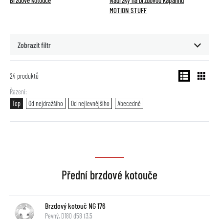
Brzdové kotouče
Nádržky na brzdovou kapalinu
MOTION STUFF
Zobrazit filtr
24
produktů
Řazení
Top
Od nejdražšího
Od nejlevnějšího
Abecedně
Přední brzdové kotouče
Brzdový kotouč NG 176
Pevný, D180 d58 t3,5