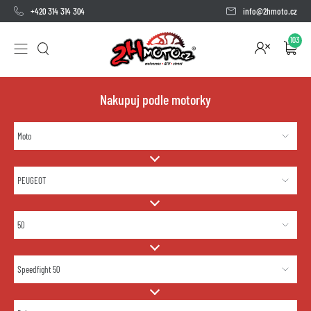
+420 314 314 304
info@2hmoto.cz
103
Nakupuj podle motorky