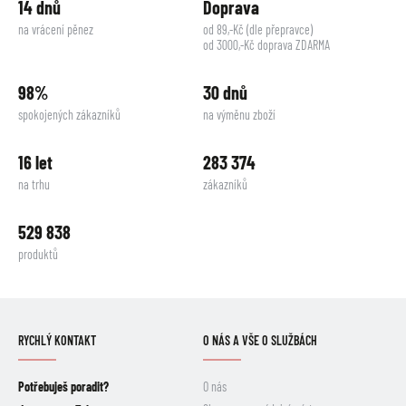
14 dnů
Doprava
na vrácení pěnez
od 89,-Kč (dle přepravce)
od 3000,-Kč doprava ZDARMA
98%
30 dnů
spokojených zákazníků
na výměnu zboží
16 let
283 374
na trhu
zákazníků
529 838
produktů
RYCHLÝ KONTAKT
O NÁS A VŠE O SLUŽBÁCH
Potřebuješ poradit?
O nás