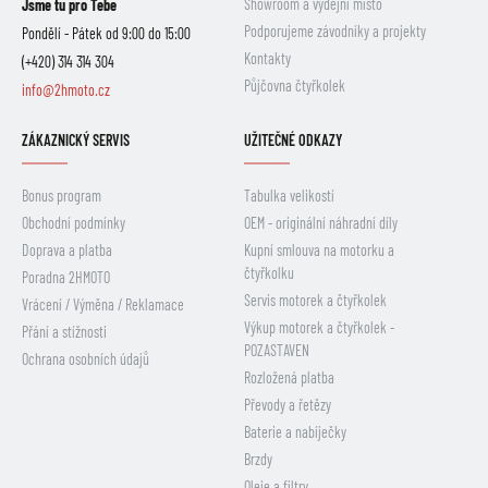
Showroom a výdejní místo
Jsme tu pro Tebe
Podporujeme závodníky a projekty
Pondělí - Pátek od 9:00 do 15:00
Kontakty
(+420) 314 314 304
Půjčovna čtyřkolek
info@2hmoto.cz
ZÁKAZNICKÝ SERVIS
UŽITEČNÉ ODKAZY
Bonus program
Tabulka velikostí
Obchodní podmínky
OEM - originální náhradní díly
Doprava a platba
Kupní smlouva na motorku a
čtyřkolku
Poradna 2HMOTO
Servis motorek a čtyřkolek
Vrácení / Výměna / Reklamace
Výkup motorek a čtyřkolek -
Přání a stížnosti
POZASTAVEN
Ochrana osobních údajů
Rozložená platba
Převody a řetězy
Baterie a nabíječky
Brzdy
Oleje a filtry