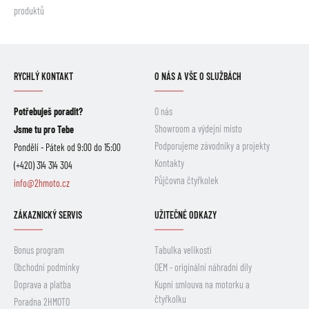
produktů
RYCHLÝ KONTAKT
O NÁS A VŠE O SLUŽBÁCH
Potřebuješ poradit?
O nás
Showroom a výdejní místo
Jsme tu pro Tebe
Podporujeme závodníky a projekty
Pondělí - Pátek od 9:00 do 15:00
Kontakty
(+420) 314 314 304
Půjčovna čtyřkolek
info@2hmoto.cz
ZÁKAZNICKÝ SERVIS
UŽITEČNÉ ODKAZY
Bonus program
Tabulka velikostí
Obchodní podmínky
OEM - originální náhradní díly
Doprava a platba
Kupní smlouva na motorku a
čtyřkolku
Poradna 2HMOTO