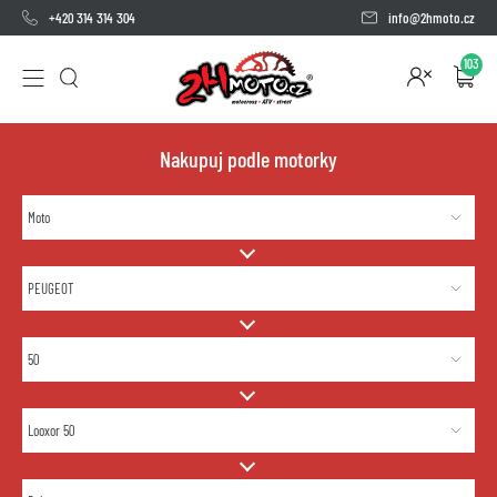
+420 314 314 304
info@2hmoto.cz
103
Nakupuj podle motorky