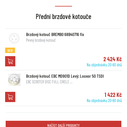
Přední brzdové kotouče
Brzdový kotouč BREMBO 68B40716 fix
Pevný brzdový kotouč
NEW
2 424 Kč
Na objednávku 20-60 dnů
Brzdový kotouč EBC MD901D Levý; Looxor 50 TSDI
EBC SCOOTER DISC FULL CIRCLE …
1 422 Kč
Na objednávku 20-60 dnů
NAČÍST DALŠÍ PRODUKTY