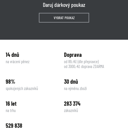
Daruj dárkový poukaz
VYBRAT POUKAZ
14 dnů
Doprava
na vrácení pěnez
od 89,-Kč (dle přepravce)
od 3000,-Kč doprava ZDARMA
98%
30 dnů
spokojených zákazníků
na výměnu zboží
16 let
283 374
na trhu
zákazníků
529 838