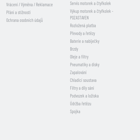
Servis motorek a čtyřkolek
Vrácení / Výměna / Reklamace
Výkup motorek a čtyřkolek -
Přání a stížnosti
POZASTAVEN
Ochrana osobních údajů
Rozložená platba
Převody a řetězy
Baterie a nabíječky
Brzdy
Oleje a filtry
Pneumatiky a disky
Zapalování
Chladicí soustava
Filtry a díly sání
Podvozek a ložiska
Údržba řetězu
Spojka