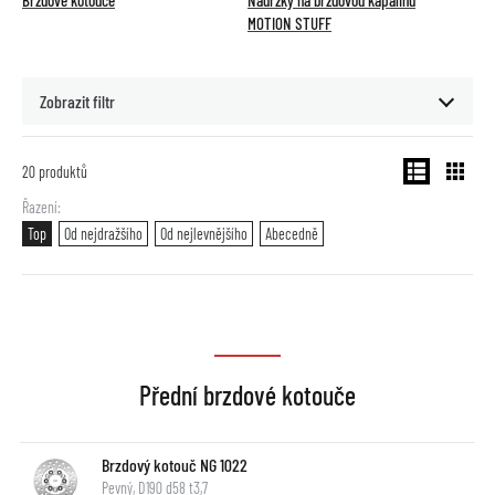
Brzdové kotouče
Nádržky na brzdovou kapalinu
MOTION STUFF
Zobrazit filtr
20
produktů
Řazení
Top
Od nejdražšího
Od nejlevnějšího
Abecedně
Přední brzdové kotouče
Brzdový kotouč NG 1022
Pevný, D190 d58 t3,7