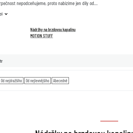
zpečnost nepodceňujeme, proto nabízíme jen díly od
cí
Nádržky na brzdovou kapalinu
MOTION STUFF
tr
Od nejdražšího
Od nejlevnějšího
Abecedně