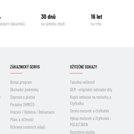
%
30 dnů
16 let
jených zákazníků
na výměnu zboží
na trhu
ZÁKAZNICKÝ SERVIS
UŽITEČNÉ ODKAZY
Bonus program
Tabulka velikostí
Obchodní podmínky
OEM - originální náhradní díly
y
Doprava a platba
Kupní smlouva na motorku a
čtyřkolku
Poradna 2HMOTO
Servis motorek a čtyřkolek
Vrácení / Výměna / Reklamace
Výkup motorek a čtyřkolek -
Přání a stížnosti
POZASTAVEN
Ochrana osobních údajů
Rozložená platba