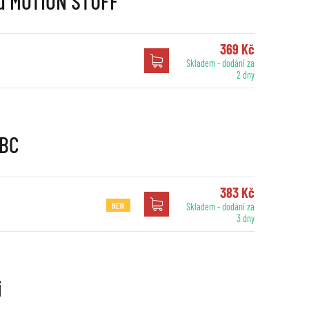
nu MOTION STUFF
369 Kč
Skladem - dodání za
2 dny
EBC
383 Kč
NEW
Skladem - dodání za
3 dny
i