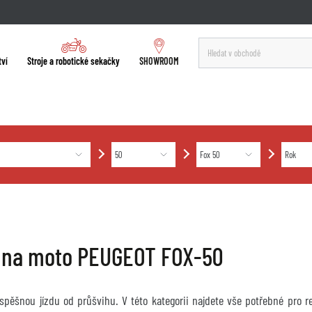
tví
Stroje a robotické sekačky
SHOWROOM
 na moto PEUGEOT FOX-50
úspěšnou jízdu od průšvihu. V této kategorii najdete vše potřebné pro 