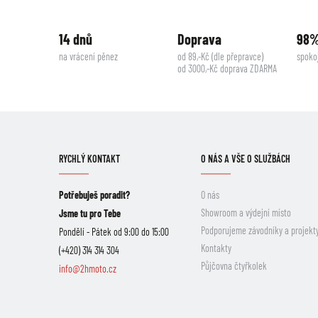
14 dnů
Doprava
98
na vrácení pěnez
od 89,-Kč (dle přepravce)
spoko
od 3000,-Kč doprava ZDARMA
RYCHLÝ KONTAKT
O NÁS A VŠE O SLUŽBÁCH
Potřebuješ poradit?
O nás
Showroom a výdejní místo
Jsme tu pro Tebe
Podporujeme závodníky a projekt
Pondělí - Pátek od 9:00 do 15:00
Kontakty
(+420) 314 314 304
Půjčovna čtyřkolek
info@2hmoto.cz