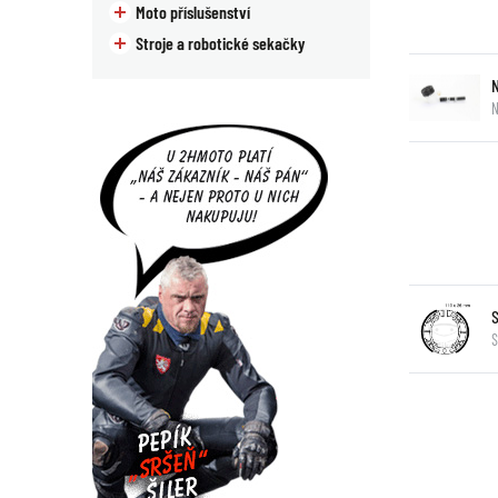
Moto příslušenství
Stroje a robotické sekačky
N
S