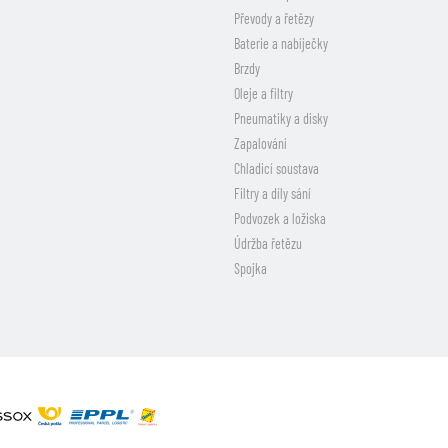
Převody a řetězy
Baterie a nabíječky
Brzdy
Oleje a filtry
Pneumatiky a disky
Zapalování
Chladicí soustava
Filtry a díly sání
Podvozek a ložiska
Údržba řetězu
Spojka