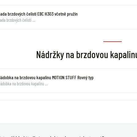
Sada brzdových čelistí EBC H303 včetně pružin
ada brzdových čelistí …
Nádržky na brzdovou kapali
Nádobka na brzdovou kapalinu MOTION STUFF Rovný typ
ádobka na brzdovou kapalinu …