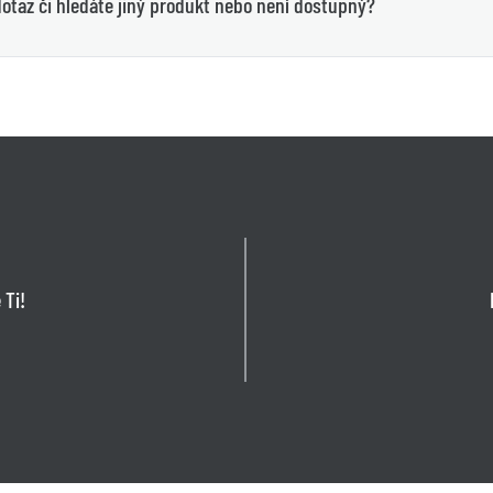
otaz či hledáte jiný produkt nebo není dostupný?
 Ti!