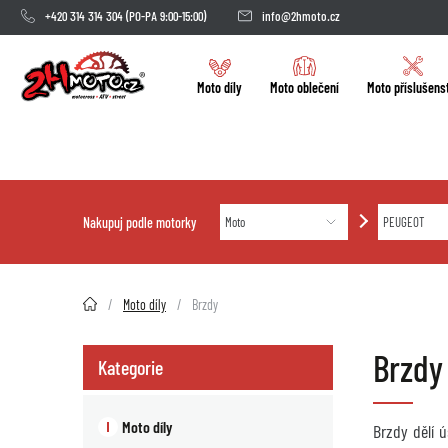
+420 314 314 304
(PO-PA 9:00-15:00)
info@2hmoto.cz
Moto díly
Moto oblečení
Moto příslušens
Nakupuj podle motorky
2HMOTO.cz
Moto díly
Brzdy
Brzdy
Kategorie
Moto díly
Brzdy dělí 