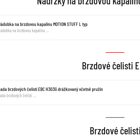
Nádržky na brzdovou kapali
Nádobka na brzdovou kapalinu MOTION STUFF L typ
ádobka na brzdovou kapalinu …
Brzdové čelisti 
Sada brzdových čelistí EBC H303G drážkovaný včetně pružin
ada brzdových čelistí …
Brzdové čelist