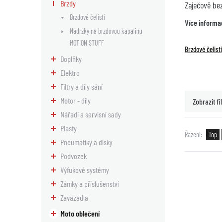
Brzdy
Zaječově be
Brzdové čelisti
Více informa
Nádržky na brzdovou kapalinu
MOTION STUFF
Brzdové čelisti
Doplňky
Elektro
Filtry a díly sání
Motor - díly
Zobrazit fil
Nářadí a servisní sady
Plasty
Řazení
Top
Pneumatiky a disky
Podvozek
Výfukové systémy
Zámky a příslušenství
Zavazadla
Moto oblečení