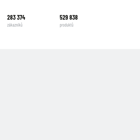
283 374
529 838
zákazníků
produktů