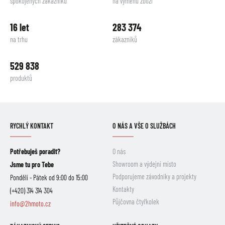
spokojených zákazníků
na výměnu zboží
16 let
283 374
na trhu
zákazníků
529 838
produktů
RYCHLÝ KONTAKT
O NÁS A VŠE O SLUŽBÁCH
Potřebuješ poradit?
O nás
Showroom a výdejní místo
Jsme tu pro Tebe
Podporujeme závodníky a projekty
Pondělí - Pátek od 9:00 do 15:00
Kontakty
(+420) 314 314 304
Půjčovna čtyřkolek
info@2hmoto.cz