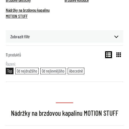
Brzdové destičky
Brzdové kotouče
Nádržky na brzdovou kapalinu
MOTION STUFF
Zobrazit filtr
11
produktů
Řazení
Top
Od nejdražšího
Od nejlevnějšího
Abecedně
Nádržky na brzdovou kapalinu MOTION STUFF