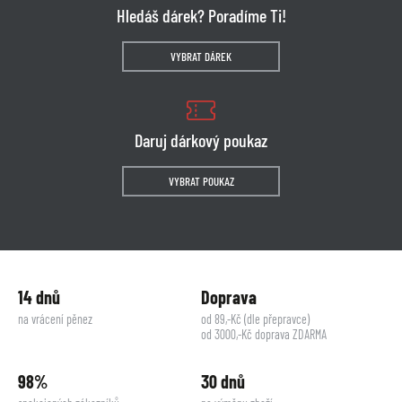
Hledáš dárek? Poradíme Ti!
VYBRAT DÁREK
Daruj dárkový poukaz
VYBRAT POUKAZ
14 dnů
Doprava
na vrácení pěnez
od 89,-Kč (dle přepravce)
od 3000,-Kč doprava ZDARMA
98%
30 dnů