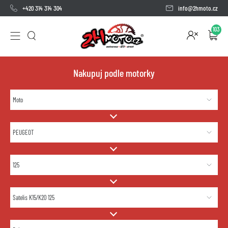
+420 314 314 304
info@2hmoto.cz
103
Nakupuj podle motorky