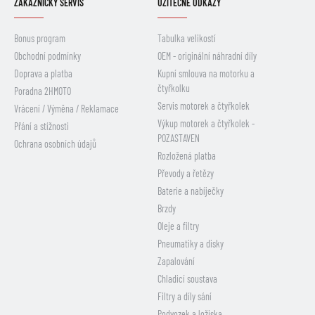
ZÁKAZNICKÝ SERVIS
UŽITEČNÉ ODKAZY
Bonus program
Tabulka velikostí
Obchodní podmínky
OEM - originální náhradní díly
Doprava a platba
Kupní smlouva na motorku a
čtyřkolku
Poradna 2HMOTO
Servis motorek a čtyřkolek
Vrácení / Výměna / Reklamace
Výkup motorek a čtyřkolek -
Přání a stížnosti
POZASTAVEN
Ochrana osobních údajů
Rozložená platba
Převody a řetězy
Baterie a nabíječky
Brzdy
Oleje a filtry
Pneumatiky a disky
Zapalování
Chladicí soustava
Filtry a díly sání
Podvozek a ložiska