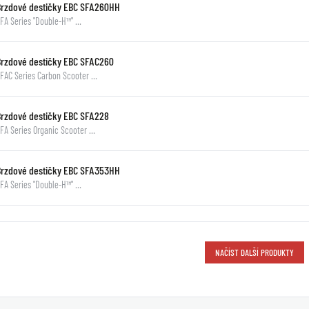
Brzdové destičky EBC SFA260HH
FA Series "Double-H™" …
Brzdové destičky EBC SFAC260
FAC Series Carbon Scooter …
Brzdové destičky EBC SFA228
FA Series Organic Scooter …
Brzdové destičky EBC SFA353HH
FA Series "Double-H™" …
NAČÍST DALŠÍ PRODUKTY