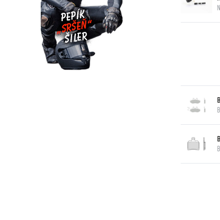
N
B
B