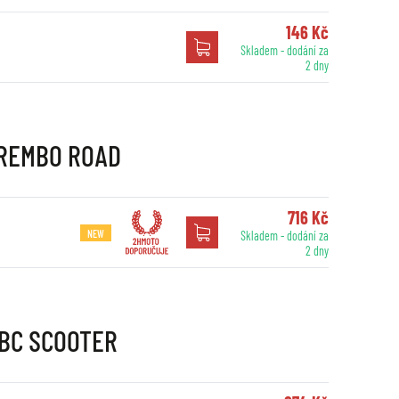
146 Kč
Skladem - dodání za
2 dny
 BREMBO ROAD
716 Kč
NEW
Skladem - dodání za
2 dny
EBC SCOOTER