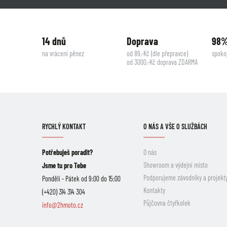
14 dnů
Doprava
98
na vrácení pěnez
od 89,-Kč (dle přepravce)
spoko
od 3000,-Kč doprava ZDARMA
RYCHLÝ KONTAKT
O NÁS A VŠE O SLUŽBÁCH
Potřebuješ poradit?
O nás
Showroom a výdejní místo
Jsme tu pro Tebe
Podporujeme závodníky a projekt
Pondělí - Pátek od 9:00 do 15:00
Kontakty
(+420) 314 314 304
Půjčovna čtyřkolek
info@2hmoto.cz