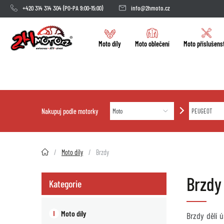
+420 314 314 304
(PO-PA 9:00-15:00)
info@2hmoto.cz
Moto díly
Moto oblečení
Moto příslušens
Nakupuj podle motorky
2HMOTO.cz
Moto díly
Brzdy
Brzdy
Kategorie
Moto díly
Brzdy dělí 