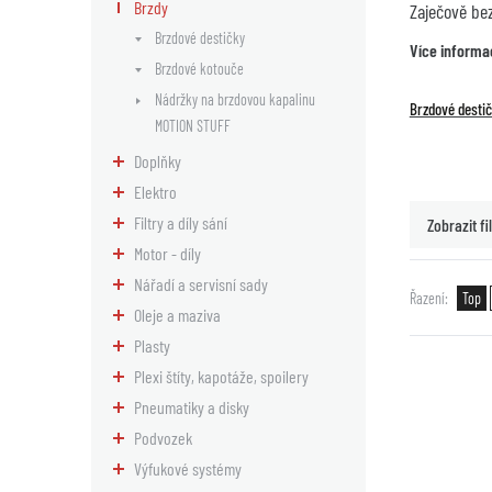
Brzdy
Zaječově be
Brzdové destičky
Více informa
Brzdové kotouče
Nádržky na brzdovou kapalinu
Brzdové desti
MOTION STUFF
Doplňky
Elektro
Filtry a díly sání
Zobrazit fil
Motor - díly
Nářadí a servisní sady
Řazení
Top
Oleje a maziva
Plasty
Plexi štíty, kapotáže, spoilery
Pneumatiky a disky
Podvozek
Výfukové systémy