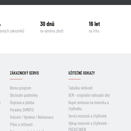
%
30 dnů
16 let
jených zákazníků
na výměnu zboží
na trhu
ZÁKAZNICKÝ SERVIS
UŽITEČNÉ ODKAZY
Bonus program
Tabulka velikostí
Obchodní podmínky
OEM - originální náhradní díly
y
Doprava a platba
Kupní smlouva na motorku a
čtyřkolku
Poradna 2HMOTO
Servis motorek a čtyřkolek
Vrácení / Výměna / Reklamace
Výkup motorek a čtyřkolek -
Přání a stížnosti
POZASTAVEN