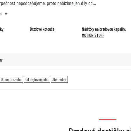
zpečnost nepodceňujeme, proto nabízíme jen díly od
cí
čky
Brzdové kotouče
Nádržky na brzdovou kapalinu
MOTION STUFF
tr
Od nejdražšího
Od nejlevnějšího
Abecedně