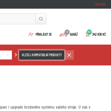
Kontakt
0
103
PŘIHLÁSIT SE
GARÁŽ
342 836 KČ
HLEDEJ KOMPATIBILNÍ PRODUKTY
repasi i upgrade brzdového systému vašeho stroje. U nás v