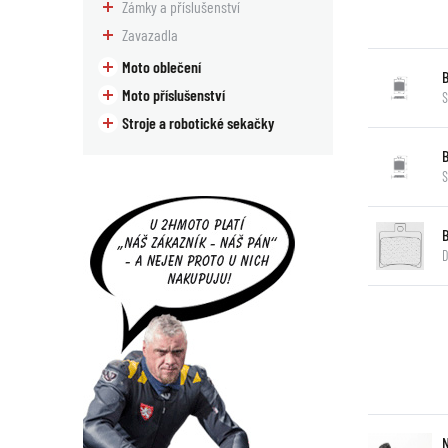
Zámky a příslušenství
Zavazadla
Moto oblečení
Moto příslušenství
S
Stroje a robotické sekačky
S
D