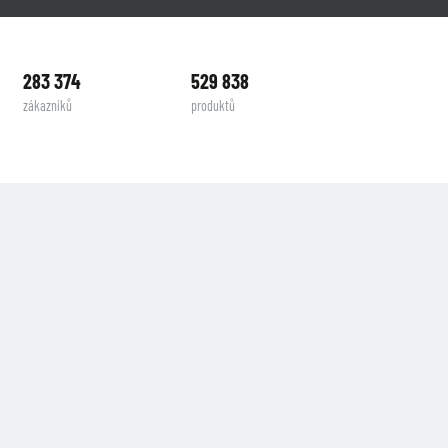
283 374
529 838
zákazníků
produktů