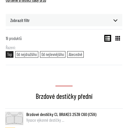
Opravné a těsnící sady brzd
Zobrazit filtr
19
produktů
Řazení
Top
Od nejdražšího
Od nejlevnějšího
Abecedně
Brzdové destičky přední
Brzdové destičky CL BRAKES 2539 C60 (C59)
Vysoce výkonné destičky …