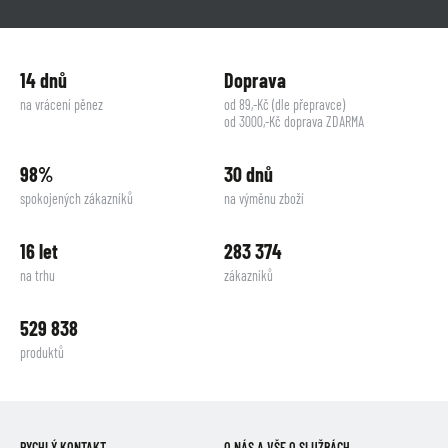
14 dnů
Doprava
na vrácení pěnez
od 89,-Kč (dle přepravce)
od 3000,-Kč doprava ZDARMA
98%
30 dnů
spokojených zákazníků
na výměnu zboží
16 let
283 374
na trhu
zákazníků
529 838
produktů
RYCHLÝ KONTAKT
O NÁS A VŠE O SLUŽBÁCH