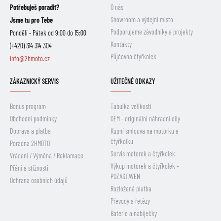
Potřebuješ poradit?
O nás
Showroom a výdejní místo
Jsme tu pro Tebe
Podporujeme závodníky a projekty
Pondělí - Pátek od 9:00 do 15:00
Kontakty
(+420) 314 314 304
Půjčovna čtyřkolek
info@2hmoto.cz
ZÁKAZNICKÝ SERVIS
UŽITEČNÉ ODKAZY
Bonus program
Tabulka velikostí
Obchodní podmínky
OEM - originální náhradní díly
Doprava a platba
Kupní smlouva na motorku a
čtyřkolku
Poradna 2HMOTO
Servis motorek a čtyřkolek
Vrácení / Výměna / Reklamace
Výkup motorek a čtyřkolek -
Přání a stížnosti
POZASTAVEN
Ochrana osobních údajů
Rozložená platba
Převody a řetězy
Baterie a nabíječky