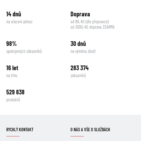
14 dnů
Doprava
na vrácení pěnez
od 89,-Kč (dle přepravce)
od 3000,-Kč doprava ZDARMA
98%
30 dnů
spokojených zákazníků
na výměnu zboží
16 let
283 374
na trhu
zákazníků
529 838
produktů
RYCHLÝ KONTAKT
O NÁS A VŠE O SLUŽBÁCH