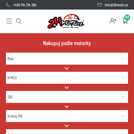
+420 314 314 304
info@2hmoto.cz
103
Nakupuj podle motorky