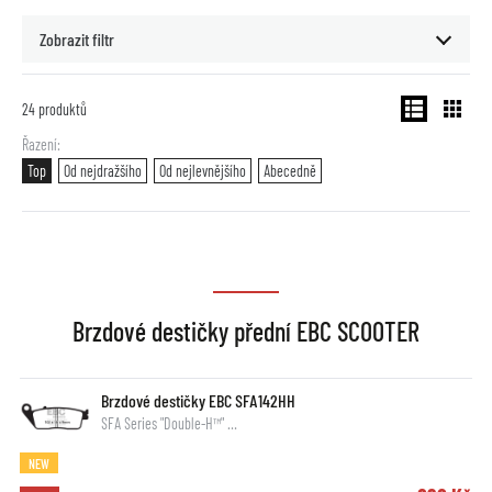
Zobrazit filtr
24
produktů
Řazení
Top
Od nejdražšího
Od nejlevnějšího
Abecedně
Brzdové destičky přední EBC SCOOTER
Brzdové destičky EBC SFA142HH
SFA Series "Double-H™" …
NEW