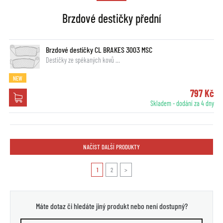
Brzdové destičky přední
Brzdové destičky CL BRAKES 3003 MSC
Destičky ze spékaných kovů …
NEW
797 Kč
Skladem - dodání za 4 dny
NAČÍST DALŠÍ PRODUKTY
1
2
>
Máte dotaz či hledáte jiný produkt nebo není dostupný?