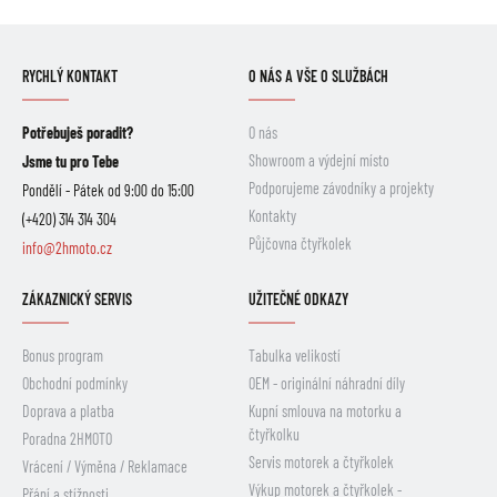
RYCHLÝ KONTAKT
O NÁS A VŠE O SLUŽBÁCH
Potřebuješ poradit?
O nás
Showroom a výdejní místo
Jsme tu pro Tebe
Podporujeme závodníky a projekty
Pondělí - Pátek od 9:00 do 15:00
Kontakty
(+420) 314 314 304
Půjčovna čtyřkolek
info@2hmoto.cz
ZÁKAZNICKÝ SERVIS
UŽITEČNÉ ODKAZY
Bonus program
Tabulka velikostí
Obchodní podmínky
OEM - originální náhradní díly
Doprava a platba
Kupní smlouva na motorku a
čtyřkolku
Poradna 2HMOTO
Servis motorek a čtyřkolek
Vrácení / Výměna / Reklamace
Výkup motorek a čtyřkolek -
Přání a stížnosti