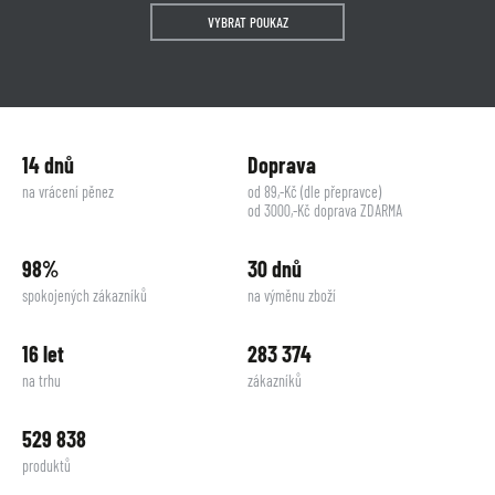
VYBRAT POUKAZ
14 dnů
Doprava
na vrácení pěnez
od 89,-Kč (dle přepravce)
od 3000,-Kč doprava ZDARMA
98%
30 dnů
spokojených zákazníků
na výměnu zboží
16 let
283 374
na trhu
zákazníků
529 838
produktů