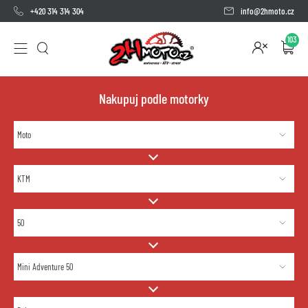
+420 314 314 304
info@2hmoto.cz
103
Nakupuj podle motorky