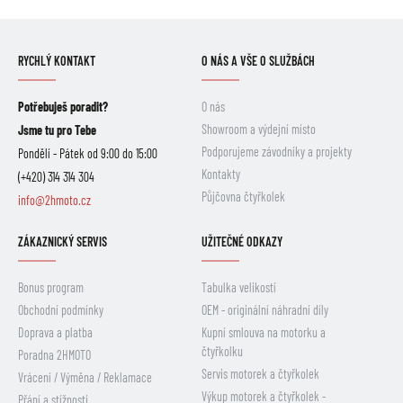
RYCHLÝ KONTAKT
O NÁS A VŠE O SLUŽBÁCH
Potřebuješ poradit?
O nás
Showroom a výdejní místo
Jsme tu pro Tebe
Podporujeme závodníky a projekty
Pondělí - Pátek od 9:00 do 15:00
Kontakty
(+420) 314 314 304
Půjčovna čtyřkolek
info@2hmoto.cz
ZÁKAZNICKÝ SERVIS
UŽITEČNÉ ODKAZY
Bonus program
Tabulka velikostí
Obchodní podmínky
OEM - originální náhradní díly
Doprava a platba
Kupní smlouva na motorku a
čtyřkolku
Poradna 2HMOTO
Servis motorek a čtyřkolek
Vrácení / Výměna / Reklamace
Výkup motorek a čtyřkolek -
Přání a stížnosti