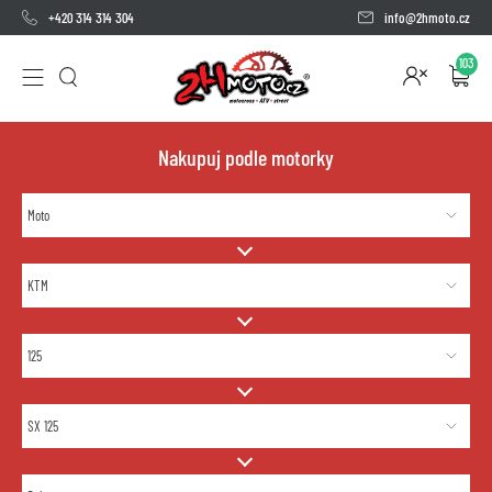
+420 314 314 304
info@2hmoto.cz
103
Nakupuj podle motorky