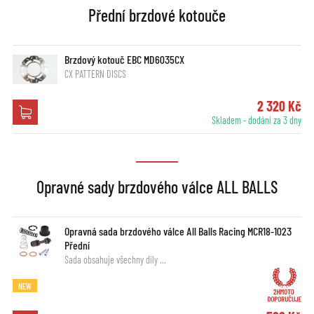
Přední brzdové kotouče
Brzdový kotouč EBC MD6035CX
CX PATTERN DISCS
2 320 Kč
Skladem - dodání za 3 dny
Opravné sady brzdového válce ALL BALLS
Opravná sada brzdového válce All Balls Racing MCR18-1023
Přední
Sada obsahuje všechny díly …
NEW