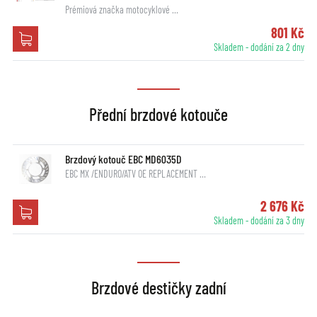
Prémiová značka motocyklové …
801 Kč
Skladem - dodání za 2 dny
Přední brzdové kotouče
Brzdový kotouč EBC MD6035D
EBC MX /ENDURO/ATV OE REPLACEMENT …
2 676 Kč
Skladem - dodání za 3 dny
Brzdové destičky zadní