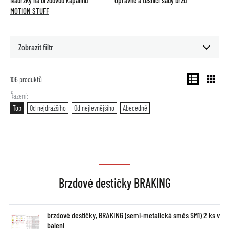
Nádržky na brzdovou kapalinu
Opravné a těsnící sady brzd
MOTION STUFF
Zobrazit filtr
106
produktů
Řazení
Top
Od nejdražšího
Od nejlevnějšího
Abecedně
Brzdové destičky BRAKING
brzdové destičky, BRAKING (semi-metalická směs SM1) 2 ks v
balení