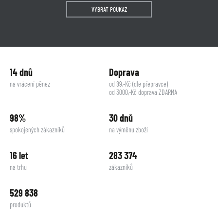
VYBRAT POUKAZ
14 dnů
Doprava
na vrácení pěnez
od 89,-Kč (dle přepravce)
od 3000,-Kč doprava ZDARMA
98%
30 dnů
spokojených zákazníků
na výměnu zboží
16 let
283 374
na trhu
zákazníků
529 838
produktů