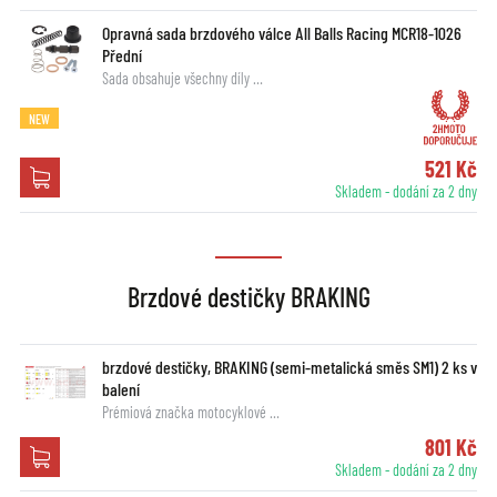
Opravná sada brzdového válce All Balls Racing MCR18-1026
Přední
Sada obsahuje všechny díly …
NEW
521 Kč
Skladem - dodání za 2 dny
Brzdové destičky BRAKING
brzdové destičky, BRAKING (semi-metalická směs SM1) 2 ks v
balení
Prémiová značka motocyklové …
801 Kč
Skladem - dodání za 2 dny