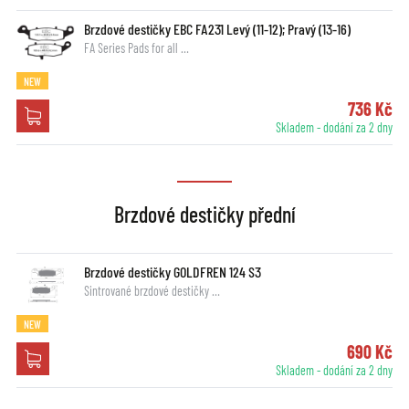
Brzdové destičky EBC FA231 Levý (11-12); Pravý (13-16)
FA Series Pads for all …
NEW
736 Kč
Skladem - dodání za 2 dny
Brzdové destičky přední
Brzdové destičky GOLDFREN 124 S3
Sintrované brzdové destičky …
NEW
690 Kč
Skladem - dodání za 2 dny