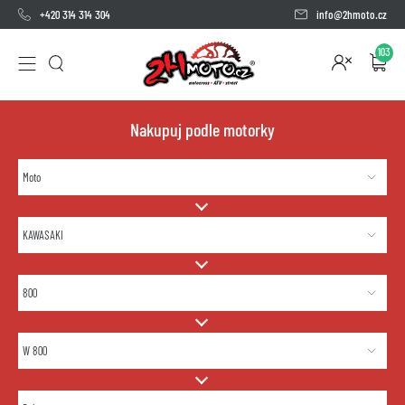
+420 314 314 304
info@2hmoto.cz
103
Nakupuj podle motorky