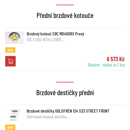
Přední brzdové kotouče
Brzdový kotouč EBC MD4008X Pravý
EBC X DISC WITH S DRIVE …
NEW
6 573 Kč
Skladem - dodání za 3 dny
Brzdové destičky přední
Brzdové destičky GOLDFREN 124 S33 STREET FRONT
Sintrované brzdové destičky …
NEW