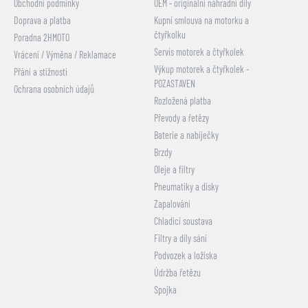
Obchodní podmínky
OEM - originální náhradní díly
Doprava a platba
Kupní smlouva na motorku a
čtyřkolku
Poradna 2HMOTO
Servis motorek a čtyřkolek
Vrácení / Výměna / Reklamace
Výkup motorek a čtyřkolek -
Přání a stížnosti
POZASTAVEN
Ochrana osobních údajů
Rozložená platba
Převody a řetězy
Baterie a nabíječky
Brzdy
Oleje a filtry
Pneumatiky a disky
Zapalování
Chladicí soustava
Filtry a díly sání
Podvozek a ložiska
Údržba řetězu
Spojka