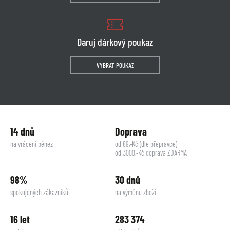
Daruj dárkový poukaz
VYBRAT POUKAZ
14 dnů
Doprava
na vrácení pěnez
od 89,-Kč (dle přepravce)
od 3000,-Kč doprava ZDARMA
98%
30 dnů
spokojených zákazníků
na výměnu zboží
16 let
283 374