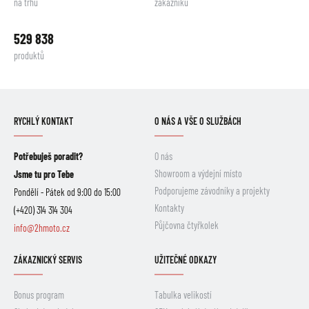
na trhu
zákazníků
529 838
produktů
RYCHLÝ KONTAKT
O NÁS A VŠE O SLUŽBÁCH
Potřebuješ poradit?
O nás
Showroom a výdejní místo
Jsme tu pro Tebe
Podporujeme závodníky a projekty
Pondělí - Pátek od 9:00 do 15:00
Kontakty
(+420) 314 314 304
Půjčovna čtyřkolek
info@2hmoto.cz
ZÁKAZNICKÝ SERVIS
UŽITEČNÉ ODKAZY
Bonus program
Tabulka velikostí