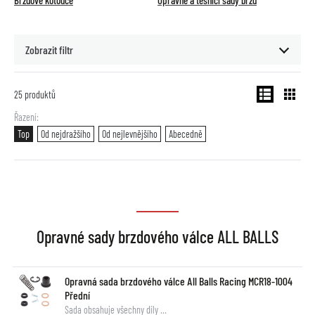
Brzdové kotouče
Opravné a těsnící sady brzd
Zobrazit filtr
25
produktů
Řazení
Top
Od nejdražšího
Od nejlevnějšího
Abecedně
Opravné sady brzdového válce ALL BALLS
Opravná sada brzdového válce All Balls Racing MCR18-1004
Přední
Sada obsahuje všechny díly …