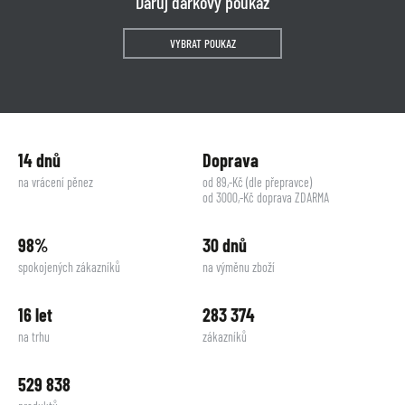
Daruj dárkový poukaz
VYBRAT POUKAZ
14 dnů
Doprava
na vrácení pěnez
od 89,-Kč (dle přepravce)
od 3000,-Kč doprava ZDARMA
98%
30 dnů
spokojených zákazníků
na výměnu zboží
16 let
283 374
na trhu
zákazníků
529 838