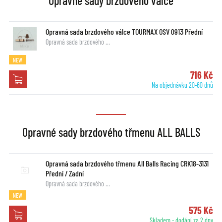
Opravné sady brzdového válce
Opravná sada brzdového válce TOURMAX OSV 0913 Přední
Opravná sada brzdového …
NEW
716 Kč
Na objednávku 20-60 dnů
Opravné sady brzdového třmenu ALL BALLS
Opravná sada brzdového třmenu All Balls Racing CRK18-3131
Přední / Zadní
Opravná sada brzdového …
NEW
575 Kč
Skladem - dodání za 2 dny