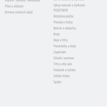
Vrácení / Výměna / Reklamace
Výkup motorek a čtyřkolek -
Přání a stížnosti
POZASTAVEN
Ochrana osobních údajů
Rozložená platba
Převody a řetězy
Baterie a nabíječky
Brzdy
Oleje a filtry
Pneumatiky a disky
Zapalování
Chladicí soustava
Filtry a díly sání
Podvozek a ložiska
Údržba řetězu
Spojka