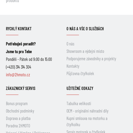
produktů
RYCHLÝ KONTAKT
O NÁS A VŠE O SLUŽBÁCH
Potřebuješ poradit?
O nás
Showroom a výdejní místo
Jsme tu pro Tebe
Podporujeme závodníky a projekty
Pondělí - Pátek od 9:00 do 15:00
Kontakty
(+420) 314 314 304
Půjčovna čtyřkolek
info@2hmoto.cz
ZÁKAZNICKÝ SERVIS
UŽITEČNÉ ODKAZY
Bonus program
Tabulka velikostí
Obchodní podmínky
OEM - originální náhradní díly
Doprava a platba
Kupní smlouva na motorku a
čtyřkolku
Poradna 2HMOTO
Servis motorek a čtyřkolek