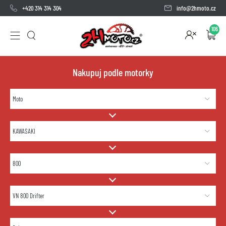
+420 314 314 304
info@2hmoto.cz
106
Nakupuj podle motorky