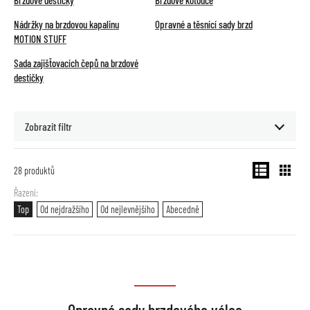
Brzdové destičky
Brzdové kotouče
Nádržky na brzdovou kapalinu
Opravné a těsnící sady brzd
MOTION STUFF
Sada zajišťovacích čepů na brzdové
destičky
Zobrazit filtr
28
produktů
Řazení
Top
Od nejdražšího
Od nejlevnějšího
Abecedně