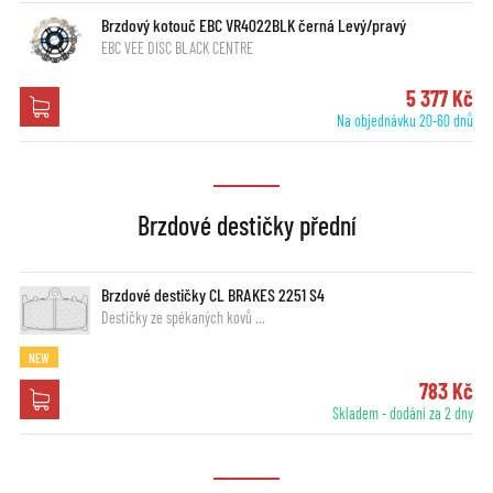
Brzdový kotouč EBC VR4022BLK černá Levý/pravý
EBC VEE DISC BLACK CENTRE
5 377 Kč
Na objednávku 20-60 dnů
Brzdové destičky přední
Brzdové destičky CL BRAKES 2251 S4
Destičky ze spékaných kovů …
NEW
783 Kč
Skladem - dodání za 2 dny