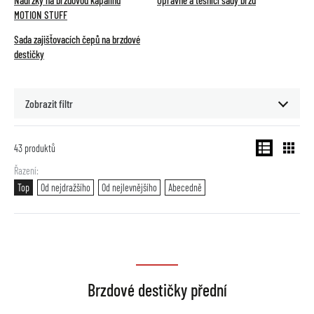
Nádržky na brzdovou kapalinu
Opravné a těsnící sady brzd
MOTION STUFF
Sada zajišťovacích čepů na brzdové
destičky
Zobrazit filtr
43
produktů
Řazení
Top
Od nejdražšího
Od nejlevnějšího
Abecedně
Brzdové destičky přední