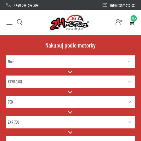
+420 314 314 304
info@2hmoto.cz
103
Nakupuj podle motorky