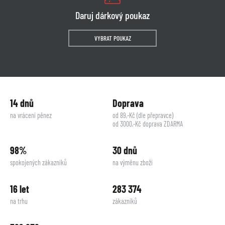
Daruj dárkový poukaz
VYBRAT POUKAZ
14 dnů
Doprava
na vrácení pěnez
od 89,-Kč (dle přepravce)
od 3000,-Kč doprava ZDARMA
98%
30 dnů
spokojených zákazníků
na výměnu zboží
16 let
283 374
na trhu
zákazníků