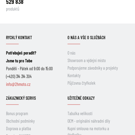
529 838
produktů
RYCHLÝ KONTAKT
O NÁS A VŠE O SLUŽBÁCH
Potřebuješ poradit?
O nás
Showroom a výdejní místo
Jsme tu pro Tebe
Podporujeme závodníky a projekty
Pondělí - Pátek od 9:00 do 15:00
Kontakty
(+420) 314 314 304
Půjčovna čtyřkolek
info@2hmoto.cz
ZÁKAZNICKÝ SERVIS
UŽITEČNÉ ODKAZY
Bonus program
Tabulka velikostí
Obchodní podmínky
OEM - originální náhradní díly
Doprava a platba
Kupní smlouva na motorku a
čtyřkolku