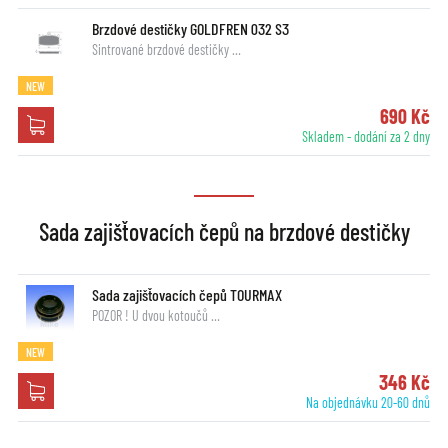
Brzdové destičky GOLDFREN 032 S3
Sintrované brzdové destičky …
NEW
690 Kč
Skladem - dodání za 2 dny
Sada zajišťovacích čepů na brzdové destičky
Sada zajišťovacích čepů TOURMAX
POZOR ! U dvou kotoučů …
NEW
346 Kč
Na objednávku 20-60 dnů