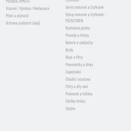
Poradna 2HMOTO
Servis motorek a čtyřkolek
Vrácení / Výměna / Reklamace
Výkup motorek a čtyřkolek -
Přání a stížnosti
POZASTAVEN
Ochrana osobních údajů
Rozložená platba
Převody a řetězy
Baterie a nabíječky
Brzdy
Oleje a filtry
Pneumatiky a disky
Zapalování
Chladicí soustava
Filtry a díly sání
Podvozek a ložiska
Údržba řetězu
Spojka