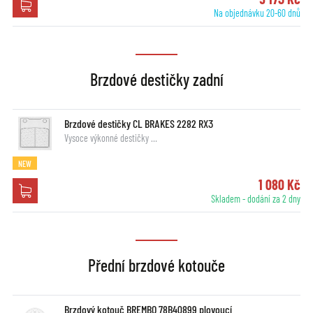
Na objednávku 20-60 dnů
Brzdové destičky zadní
Brzdové destičky CL BRAKES 2282 RX3
Vysoce výkonné destičky …
NEW
1 080 Kč
Skladem - dodání za 2 dny
Přední brzdové kotouče
Brzdový kotouč BREMBO 78B40899 plovoucí