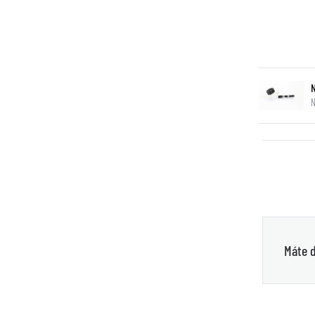
N
Máte d