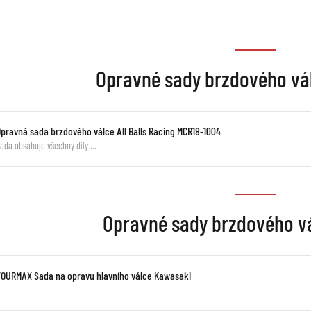
Opravné sady brzdového vá
Opravná sada brzdového válce All Balls Racing MCR18-1004
ada obsahuje všechny díly …
Opravné sady brzdového v
TOURMAX Sada na opravu hlavního válce Kawasaki