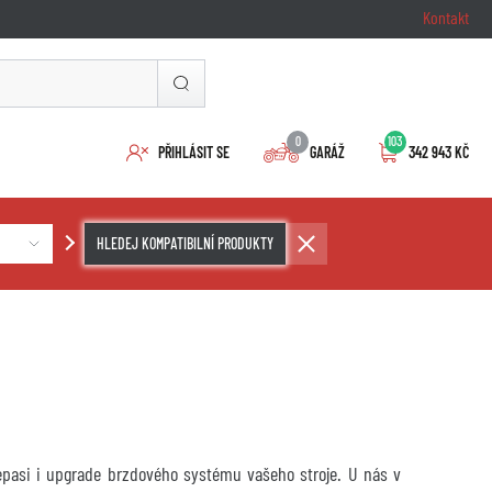
Kontakt
0
103
PŘIHLÁSIT SE
GARÁŽ
342 943 KČ
HLEDEJ KOMPATIBILNÍ PRODUKTY
repasi i upgrade brzdového systému vašeho stroje. U nás v