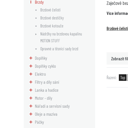
Brzdy
Zaječově be
Brzdové čelisti
Více informa
Brzdové destičky
Brzdové kotouče
Brzdové čelisti
Nádržky na brzdovou kapalinu
MOTION STUFF
Opravné a těsnící sady brzd
Doplňky
Zobrazit fil
Doplňky cyklo
Elektro
Řazení
Top
Filtry a díly sání
Lanka a hadice
Motor - díly
Nářadí a servisní sady
Oleje a maziva
Páčky