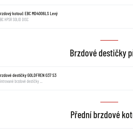
Brzdový kotouč EBC MD4006LS Levý
BC HPSR SOLID DISC
Brzdové destičky p
Brzdové destičky GOLDFREN 037 S3
intrované brzdové destičky …
Přední brzdové ko