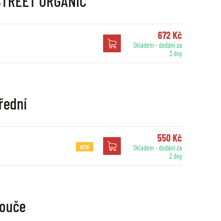
 STREET ORGANIC
672 Kč
Skladem - dodání za
3 dny
řední
550 Kč
NEW
Skladem - dodání za
2 dny
touče