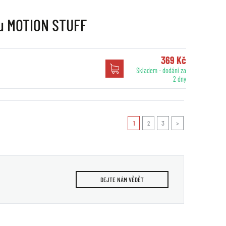
nu MOTION STUFF
369 Kč
Skladem - dodání za
2 dny
1
2
3
>
DEJTE NÁM VĚDĚT