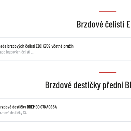
Brzdové čelisti 
Sada brzdových čelistí EBC K709 včetně pružin
ada brzdových čelistí …
Brzdové destičky přední
Brzdové destičky BREMBO 07KA08SA
rzdové destičky SA