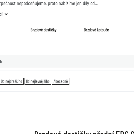
zpečnost nepodceňujeme, proto nabízíme jen díly od
cí
Brzdové destičky
Brzdové kotouče
tr
Od nejdražšího
Od nejlevnějšího
Abecedně