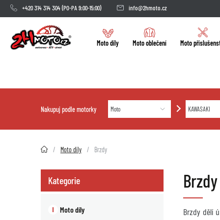
+420 314 314 304
(PO-PA 9:00-15:00)
info@2hmoto.cz
Moto díly
Moto oblečení
Moto příslušens
Nakupuj podle motorky
2HMOTO.cz
Moto díly
Brzdy
Brzdy
Kategorie
Moto díly
Brzdy dělí 