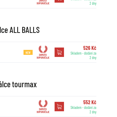
2 dny
lce ALL BALLS
526 Kč
NEW
Skladem - dodání za
2 dny
álce tourmax
552 Kč
Skladem - dodání za
2 dny