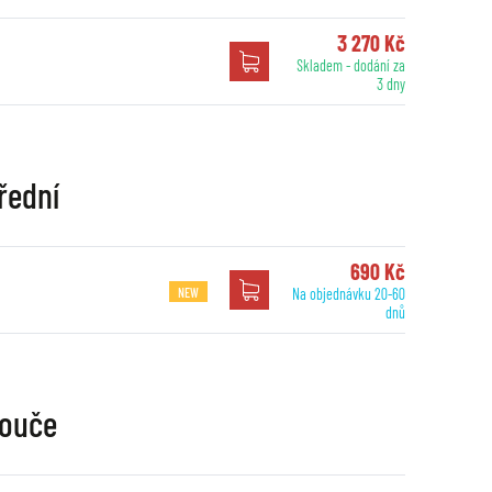
3 270 Kč
Skladem - dodání za
3 dny
řední
690 Kč
NEW
Na objednávku 20-60
dnů
touče