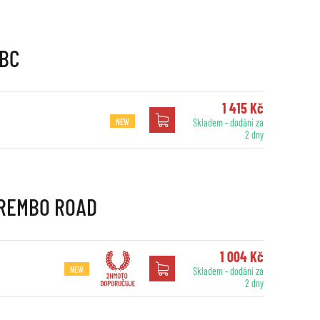
EBC
1 415 Kč
NEW
Skladem - dodání za
2 dny
 BREMBO ROAD
1 004 Kč
NEW
Skladem - dodání za
2 dny