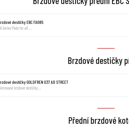
Brzdové destičky přední EBC
Brzdové destičky EBC FA085
A Series Pads for all …
Brzdové destičky p
Brzdové destičky GOLDFREN 037 AD STREET
intrované brzdové destičky …
Přední brzdové ko