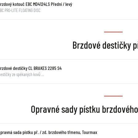
Brzdový kotouč EBC MD4124LS Přední / levý
BC PRO-LITE FLOATING DISC
Brzdové destičky p
Brzdové destičky CL BRAKES 2285 S4
estičky ze spékaných kovů …
Opravné sady pístku brzdovéh
opravná sada pístku př. / zd. brzdového třmenu, Tourmax