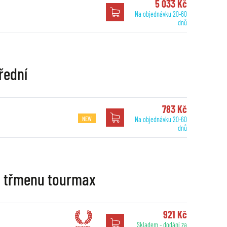
5 033 Kč
Na objednávku 20-60
dnů
řední
783 Kč
NEW
Na objednávku 20-60
dnů
o třmenu tourmax
921 Kč
Skladem - dodání za