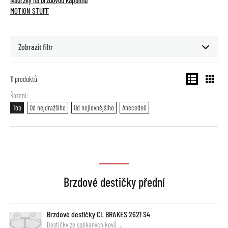
Nádržky na brzdovou kapalinu
MOTION STUFF
Zobrazit filtr
11
produktů
Řazení
Top
Od nejdražšího
Od nejlevnějšího
Abecedně
Brzdové destičky přední
Brzdové destičky CL BRAKES 2621 S4
Destičky ze spékaných kovů …