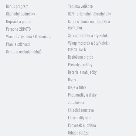
Bonus program
Tabulka velikostí
Obchodní podmínky
OEM - originální náhradní díly
Doprava a platba
Kupní smlouva na motorku a
čtyřkolku
Poradna 2HMOTO
Servis motorek a čtyřkolek
Vrácení / Výměna / Reklamace
Výkup motorek a čtyřkolek -
Přání a stížnosti
POZASTAVEN
Ochrana osobních údajů
Rozložená platba
Převody a řetězy
Baterie a nabíječky
Brzdy
Oleje a filtry
Pneumatiky a disky
Zapalování
Chladicí soustava
Filtry a díly sání
Podvozek a ložiska
Údržba řetězu