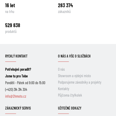
16 let
283 374
na trhu
zákazníků
529 838
produktů
RYCHLÝ KONTAKT
O NÁS A VŠE O SLUŽBÁCH
Potřebuješ poradit?
O nás
Showroom a výdejní místo
Jsme tu pro Tebe
Podporujeme závodníky a projekty
Pondělí - Pátek od 9:00 do 15:00
Kontakty
(+420) 314 314 304
Půjčovna čtyřkolek
info@2hmoto.cz
ZÁKAZNICKÝ SERVIS
UŽITEČNÉ ODKAZY