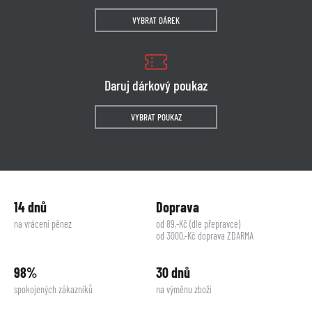
VYBRAT DÁREK
Daruj dárkový poukaz
VYBRAT POUKAZ
14 dnů
Doprava
na vrácení pěnez
od 89,-Kč (dle přepravce)
od 3000,-Kč doprava ZDARMA
98%
30 dnů
spokojených zákazníků
na výměnu zboží