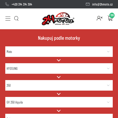
+420 314 314 304
info@2hmoto.cz
106
Nakupuj podle motorky