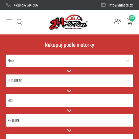
+420 314 314 304
info@2hmoto.cz
103
Nakupuj podle motorky