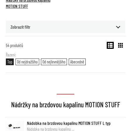
Nádržky na brzdovou kapalinu
MOTION STUFF
Zobrazit filtr
54
produktů
Řazení
Top
Od nejdražšího
Od nejlevnějšího
Abecedně
Nádržky na brzdovou kapalinu MOTION STUFF
Nádobka na brzdovou kapalinu MOTION STUFF L typ
Nádobka na brzdovou kapalinu …