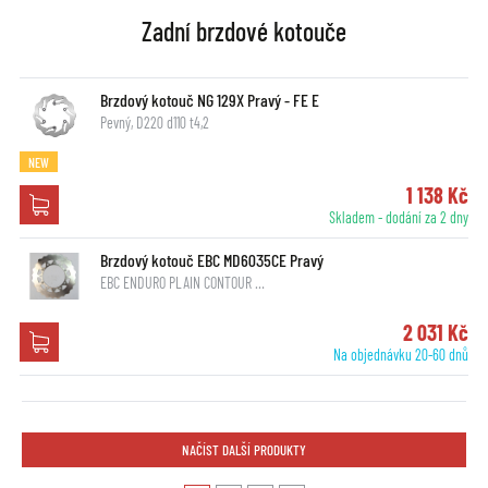
Zadní brzdové kotouče
Brzdový kotouč NG 129X Pravý - FE E
Pevný, D220 d110 t4,2
NEW
1 138 Kč
Skladem - dodání za 2 dny
Brzdový kotouč EBC MD6035CE Pravý
EBC ENDURO PLAIN CONTOUR …
2 031 Kč
Na objednávku 20-60 dnů
NAČÍST DALŠÍ PRODUKTY