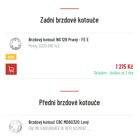
Zadní brzdové kotouče
Brzdový kotouč NG 129 Pravý - FE E
Pevný, D220 d110 t4,2
NEW
1 215 Kč
Skladem - dodání za 2 dny
Přední brzdové kotouče
Brzdový kotouč EBC MD6032D Levý
EBC MX /ENDURO/ATV OE REPLACEMENT …