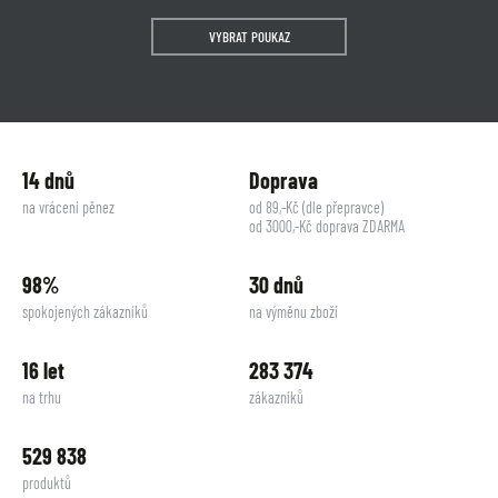
VYBRAT POUKAZ
14 dnů
Doprava
na vrácení pěnez
od 89,-Kč (dle přepravce)
od 3000,-Kč doprava ZDARMA
98%
30 dnů
spokojených zákazníků
na výměnu zboží
16 let
283 374
na trhu
zákazníků
529 838
produktů