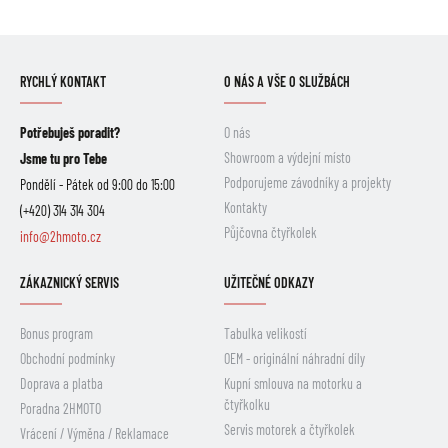
RYCHLÝ KONTAKT
O NÁS A VŠE O SLUŽBÁCH
Potřebuješ poradit?
O nás
Showroom a výdejní místo
Jsme tu pro Tebe
Podporujeme závodníky a projekty
Pondělí - Pátek od 9:00 do 15:00
Kontakty
(+420) 314 314 304
Půjčovna čtyřkolek
info@2hmoto.cz
ZÁKAZNICKÝ SERVIS
UŽITEČNÉ ODKAZY
Bonus program
Tabulka velikostí
Obchodní podmínky
OEM - originální náhradní díly
Doprava a platba
Kupní smlouva na motorku a
čtyřkolku
Poradna 2HMOTO
Servis motorek a čtyřkolek
Vrácení / Výměna / Reklamace