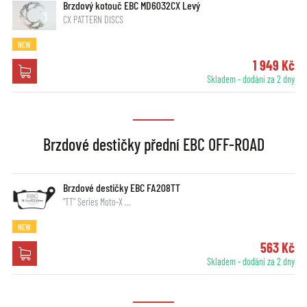
Brzdový kotouč EBC MD6032CX Levý
CX PATTERN DISCS
NEW
1 949 Kč
Skladem - dodání za 2 dny
Brzdové destičky přední EBC OFF-ROAD
Brzdové destičky EBC FA208TT
"TT" Series Moto-X …
NEW
563 Kč
Skladem - dodání za 2 dny