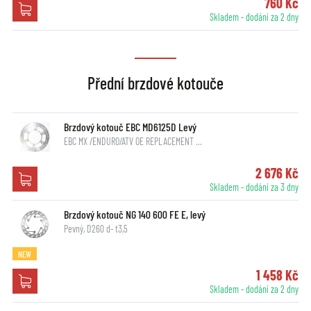
760 Kč
Skladem - dodání za 2 dny
Přední brzdové kotouče
Brzdový kotouč EBC MD6125D Levý
EBC MX /ENDURO/ATV OE REPLACEMENT …
2 676 Kč
Skladem - dodání za 3 dny
Brzdový kotouč NG 140 600 FE E, levý
Pevný, D260 d- t3,5
NEW
1 458 Kč
Skladem - dodání za 2 dny