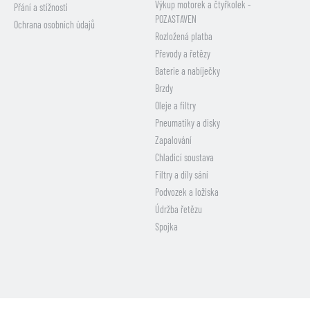
Výkup motorek a čtyřkolek -
Přání a stížnosti
POZASTAVEN
Ochrana osobních údajů
Rozložená platba
Převody a řetězy
Baterie a nabíječky
Brzdy
Oleje a filtry
Pneumatiky a disky
Zapalování
Chladicí soustava
Filtry a díly sání
Podvozek a ložiska
Údržba řetězu
Spojka