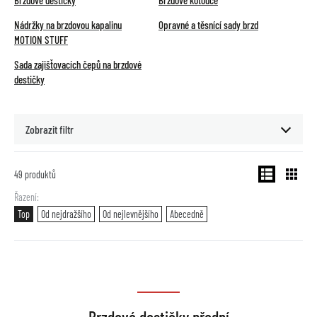
Brzdové destičky
Brzdové kotouče
Nádržky na brzdovou kapalinu
Opravné a těsnící sady brzd
MOTION STUFF
Sada zajišťovacích čepů na brzdové
destičky
Zobrazit filtr
49
produktů
Řazení
Top
Od nejdražšího
Od nejlevnějšího
Abecedně