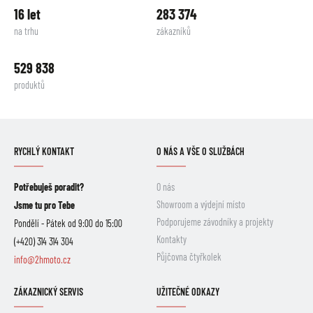
16 let
283 374
na trhu
zákazníků
529 838
produktů
RYCHLÝ KONTAKT
O NÁS A VŠE O SLUŽBÁCH
Potřebuješ poradit?
O nás
Showroom a výdejní místo
Jsme tu pro Tebe
Podporujeme závodníky a projekty
Pondělí - Pátek od 9:00 do 15:00
Kontakty
(+420) 314 314 304
Půjčovna čtyřkolek
info@2hmoto.cz
ZÁKAZNICKÝ SERVIS
UŽITEČNÉ ODKAZY