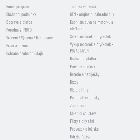
Bonus program
Tabulka velikostí
Obchodní podmínky
OEM - originální náhradní díly
Doprava a platba
Kupní smlouva na motorku a
čtyřkolku
Poradna 2HMOTO
Servis motorek a čtyřkolek
Vrácení / Výměna / Reklamace
Výkup motorek a čtyřkolek -
Přání a stížnosti
POZASTAVEN
Ochrana osobních údajů
Rozložená platba
Převody a řetězy
Baterie a nabíječky
Brzdy
Oleje a filtry
Pneumatiky a disky
Zapalování
Chladicí soustava
Filtry a díly sání
Podvozek a ložiska
Údržba řetězu