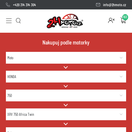
+420 314 314 304
info@2hmoto.cz
103
Nakupuj podle motorky