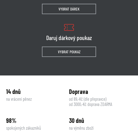
VYBRAT DÁREK
Daruj dárkový poukaz
VYBRAT POUKAZ
14 dnů
Doprava
na vrácení pěnez
od 89,-Kč (dle přepravce)
od 3000,-Kč doprava ZDARMA
98%
30 dnů
spokojených zákazníků
na výměnu zboží