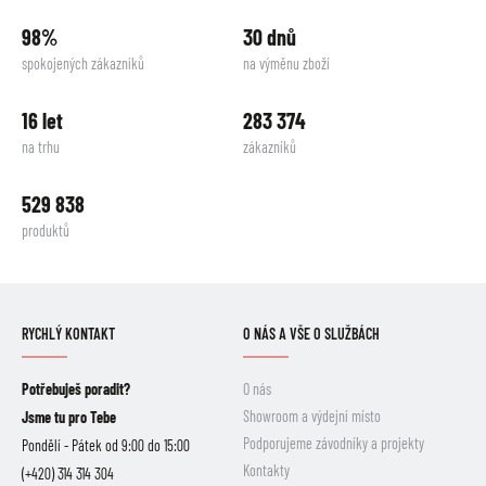
98%
30 dnů
spokojených zákazníků
na výměnu zboží
16 let
283 374
na trhu
zákazníků
529 838
produktů
RYCHLÝ KONTAKT
O NÁS A VŠE O SLUŽBÁCH
Potřebuješ poradit?
O nás
Showroom a výdejní místo
Jsme tu pro Tebe
Podporujeme závodníky a projekty
Pondělí - Pátek od 9:00 do 15:00
Kontakty
(+420) 314 314 304