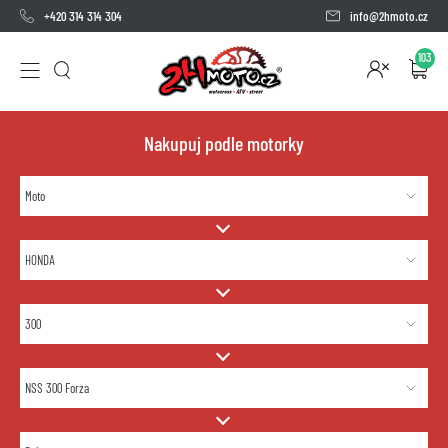
+420 314 314 304
info@2hmoto.cz
103
Nakupuj podle motorky