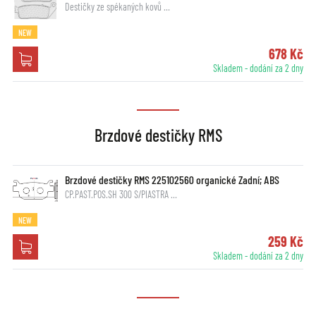
Destičky ze spékaných kovů …
NEW
678 Kč
Skladem - dodání za 2 dny
Brzdové destičky RMS
Brzdové destičky RMS 225102560 organické Zadní; ABS
CP.PAST.POS.SH 300 S/PIASTRA …
NEW
259 Kč
Skladem - dodání za 2 dny