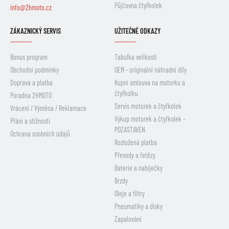
Půjčovna čtyřkolek
info@2hmoto.cz
ZÁKAZNICKÝ SERVIS
UŽITEČNÉ ODKAZY
Bonus program
Tabulka velikostí
Obchodní podmínky
OEM - originální náhradní díly
Doprava a platba
Kupní smlouva na motorku a
čtyřkolku
Poradna 2HMOTO
Servis motorek a čtyřkolek
Vrácení / Výměna / Reklamace
Výkup motorek a čtyřkolek -
Přání a stížnosti
POZASTAVEN
Ochrana osobních údajů
Rozložená platba
Převody a řetězy
Baterie a nabíječky
Brzdy
Oleje a filtry
Pneumatiky a disky
Zapalování