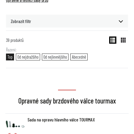
Opravné a těsnící sady brzd
Zobrazit filtr
39
produktů
Řazení
Top
Od nejdražšího
Od nejlevnějšího
Abecedně
Opravné sady brzdového válce tourmax
Sada na opravu hlavního válce TOURMAX