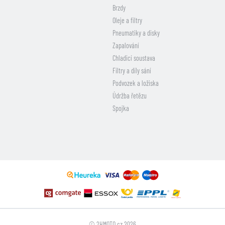
Brzdy
Oleje a filtry
Pneumatiky a disky
Zapalování
Chladicí soustava
Filtry a díly sání
Podvozek a ložiska
Údržba řetězu
Spojka
© 2HMOTO.cz 2026