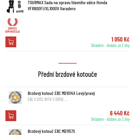
TOURMAX Sada na opravu hlavního válce Honda
VFR800FI/XL1000V Varadero
1 050 Kč
Skladem - dodání za 2 dny
Přední brzdové kotouče
Brzdový kotouč EBC MD1014X Levý/pravý
EBC X DISC WITH S DRIVE …
6 440 Kč
Skladem - dodání za 3 dny
Brzdový kotouč EBC MD1157X