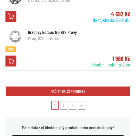
EBC VEE DISC BLACK CENTRE
4 692 Kč
Na objednávku 20-60 dnů
Brzdový kotouč NG 792 Pravý
Pevný, D256 d144 t5,0
NEW
1 966 Kč
Skladem - dodání za 2 dny
NAČÍST DALŠÍ PRODUKTY
1
2
3
>
Máte dotaz či hledáte jiný produkt nebo není dostupný?