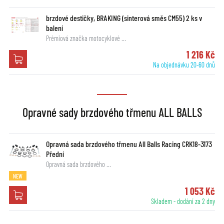
brzdové destičky, BRAKING (sinterová směs CM55) 2 ks v
balení
Prémiová značka motocyklové …
1 216 Kč
Na objednávku 20-60 dnů
Opravné sady brzdového třmenu ALL BALLS
Opravná sada brzdového třmenu All Balls Racing CRK18-3173
Přední
Opravná sada brzdového …
NEW
1 053 Kč
Skladem - dodání za 2 dny