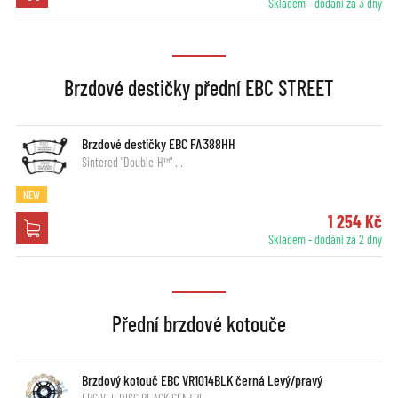
Skladem - dodání za 3 dny
Brzdové destičky přední EBC STREET
Brzdové destičky EBC FA388HH
Sintered "Double-H™" …
NEW
1 254 Kč
Skladem - dodání za 2 dny
Přední brzdové kotouče
Brzdový kotouč EBC VR1014BLK černá Levý/pravý