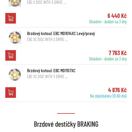
EBC X DISC WITH S DRIVE …
6 440 Kč
Skladem - dodání za 3 dny
Brzdový kotouč EBC MD1014XC Levý/pravý
EBC XC DISC WITH S DRIVE …
7 783 Kč
Skladem - dodání za 3 dny
Brzdový kotouč EBC MD1157XC
EBC XC DISC WITH S DRIVE …
4 876 Kč
Na objednávku 20-60 dnů
Brzdové destičky BRAKING