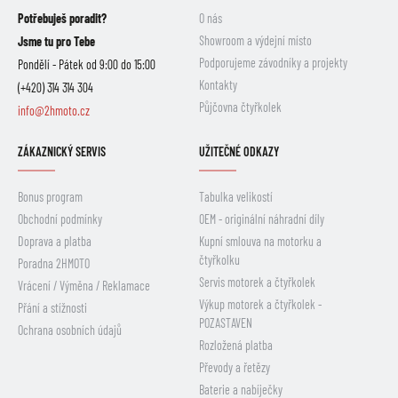
Potřebuješ poradit?
O nás
Showroom a výdejní místo
Jsme tu pro Tebe
Podporujeme závodníky a projekty
Pondělí - Pátek od 9:00 do 15:00
Kontakty
(+420) 314 314 304
Půjčovna čtyřkolek
info@2hmoto.cz
ZÁKAZNICKÝ SERVIS
UŽITEČNÉ ODKAZY
Bonus program
Tabulka velikostí
Obchodní podmínky
OEM - originální náhradní díly
Doprava a platba
Kupní smlouva na motorku a
čtyřkolku
Poradna 2HMOTO
Servis motorek a čtyřkolek
Vrácení / Výměna / Reklamace
Výkup motorek a čtyřkolek -
Přání a stížnosti
POZASTAVEN
Ochrana osobních údajů
Rozložená platba
Převody a řetězy
Baterie a nabíječky