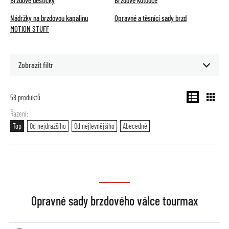
Brzdové destičky
Brzdové kotouče
Nádržky na brzdovou kapalinu
Opravné a těsnící sady brzd
MOTION STUFF
Zobrazit filtr
58
produktů
Řazení
Top
Od nejdražšího
Od nejlevnějšího
Abecedně
Opravné sady brzdového válce tourmax