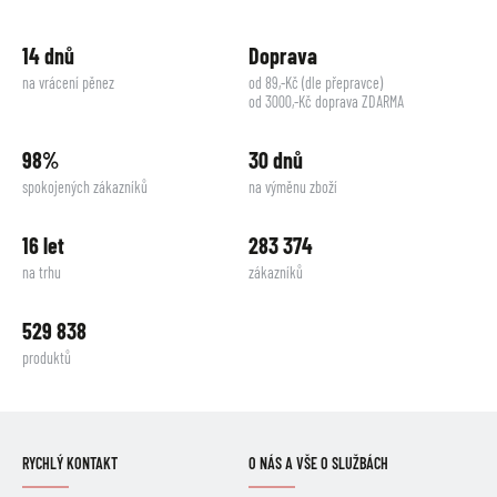
14 dnů
Doprava
na vrácení pěnez
od 89,-Kč (dle přepravce)
od 3000,-Kč doprava ZDARMA
98%
30 dnů
spokojených zákazníků
na výměnu zboží
16 let
283 374
na trhu
zákazníků
529 838
produktů
RYCHLÝ KONTAKT
O NÁS A VŠE O SLUŽBÁCH