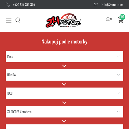
+420 314 314 304
info@2hmoto.cz
103
Nakupuj podle motorky