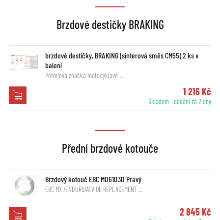
Brzdové destičky BRAKING
brzdové destičky, BRAKING (sinterová směs CM55) 2 ks v
balení
Prémiová značka motocyklové …
1 216 Kč
Skladem - dodání za 2 dny
Přední brzdové kotouče
Brzdový kotouč EBC MD6103D Pravý
EBC MX /ENDURO/ATV OE REPLACEMENT …
2 845 Kč