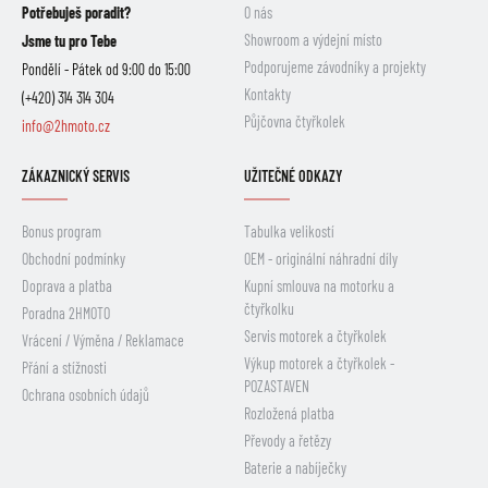
Potřebuješ poradit?
O nás
Showroom a výdejní místo
Jsme tu pro Tebe
Podporujeme závodníky a projekty
Pondělí - Pátek od 9:00 do 15:00
Kontakty
(+420) 314 314 304
Půjčovna čtyřkolek
info@2hmoto.cz
ZÁKAZNICKÝ SERVIS
UŽITEČNÉ ODKAZY
Bonus program
Tabulka velikostí
Obchodní podmínky
OEM - originální náhradní díly
Doprava a platba
Kupní smlouva na motorku a
čtyřkolku
Poradna 2HMOTO
Servis motorek a čtyřkolek
Vrácení / Výměna / Reklamace
Výkup motorek a čtyřkolek -
Přání a stížnosti
POZASTAVEN
Ochrana osobních údajů
Rozložená platba
Převody a řetězy
Baterie a nabíječky