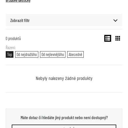
Brzdové destičky
Zobrazit filtr
0
produktů
Řazení
Top
Od nejdražšího
Od nejlevnějšího
Abecedně
Nebyly nalezeny žádné produkty
Máte dotaz či hledáte jiný produkt nebo není dostupný?