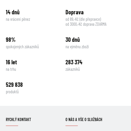
14 dnů
Doprava
na vrácení pěnez
od 89,-Kč (dle přepravce)
od 3000,-Kč doprava ZDARMA
98%
30 dnů
spokojených zákazníků
na výměnu zboží
16 let
283 374
na trhu
zákazníků
529 838
produktů
RYCHLÝ KONTAKT
O NÁS A VŠE O SLUŽBÁCH