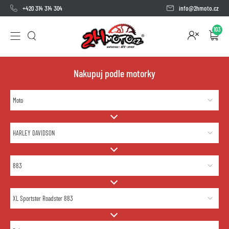
+420 314 314 304
info@2hmoto.cz
103
Nakupuj podle motorky