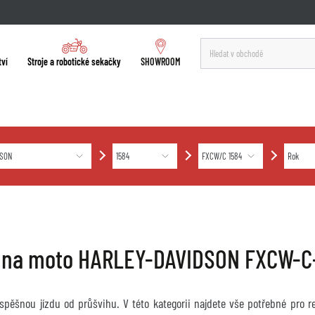
tví
Stroje a robotické sekačky
SHOWROOM
 na moto HARLEY-DAVIDSON FXCW-C
úspěšnou jízdu od průšvihu. V této kategorii najdete vše potřebné pro 