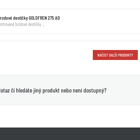
Brzdové destičky GOLDFREN 275 AD
intrované brzdové destičky …
NAČÍST DALŠÍ PRODUKTY
otaz či hledáte jiný produkt nebo není dostupný?