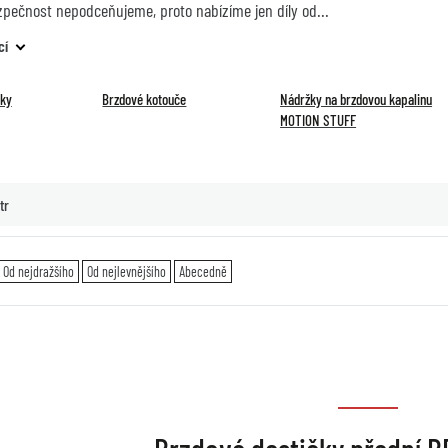
zpečnost nepodceňujeme, proto nabízíme jen díly od
cí
čky
Brzdové kotouče
Nádržky na brzdovou kapalinu
MOTION STUFF
tr
Od nejdražšího
Od nejlevnějšího
Abecedně