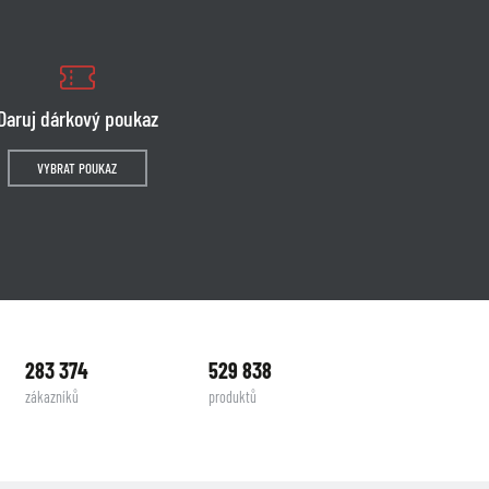
Daruj dárkový poukaz
VYBRAT POUKAZ
283 374
529 838
zákazníků
produktů