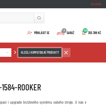
Kontakt
0
106
PŘIHLÁSIT SE
GARÁŽ
355 399 KČ
HLEDEJ KOMPATIBILNÍ PRODUKTY
-1584-ROOKER
repasi i upgrade brzdového systému vašeho stroje. U nás v