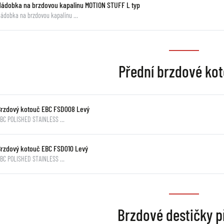
Nádobka na brzdovou kapalinu MOTION STUFF L typ
ádobka na brzdovou kapalinu …
Přední brzdové ko
Brzdový kotouč EBC FSD008 Levý
BC POLISHED STAINLESS …
Brzdový kotouč EBC FSD010 Levý
BC POLISHED STAINLESS …
Brzdové destičky p