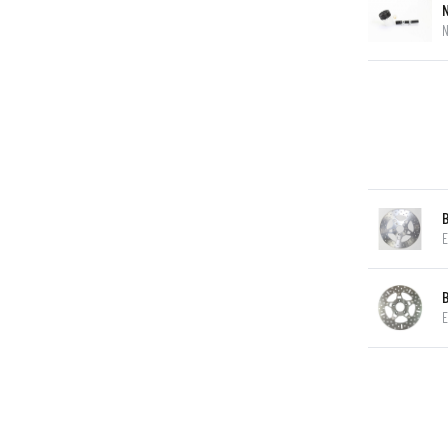
N
E
E