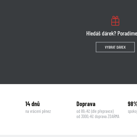
Hledáš dárek? Poradíme
VYBRAT DÁREK
14 dnů
Doprava
98
na vrácení pěnez
od 89,-Kč (dle přepravce)
spoko
od 3000,-Kč doprava ZDARMA