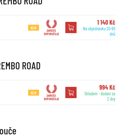
 BREMBO ROAD
1 140 Kč
NEW
Na objednávku 20-60
dnů
BREMBO ROAD
994 Kč
NEW
Skladem - dodání za
2 dny
touče