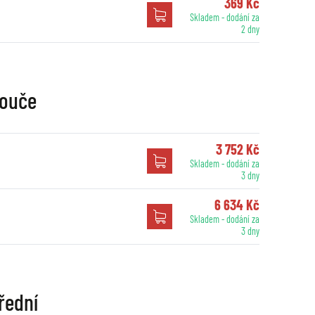
369 Kč
Skladem - dodání za
2 dny
touče
3 752 Kč
Skladem - dodání za
3 dny
6 634 Kč
Skladem - dodání za
3 dny
řední