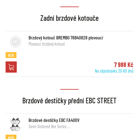
Zadní brzdové kotouče
Brzdový kotouč BREMBO 78B40828 plovoucí
Plovoucí brzdový kotouč
NEW
7 988 Kč
Na objednávku 20-60 dnů
Brzdové destičky přední EBC STREET
Brzdové destičky EBC FA400V
Semi-Sintered Vee Series …
NEW