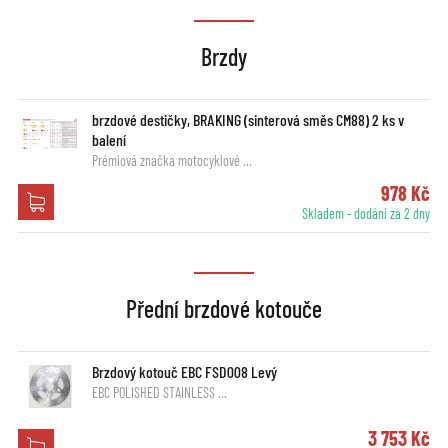
Brzdy
brzdové destičky, BRAKING (sinterová směs CM88) 2 ks v
balení
Prémiová značka motocyklové …
978 Kč
Skladem - dodání za 2 dny
Přední brzdové kotouče
Brzdový kotouč EBC FSD008 Levý
EBC POLISHED STAINLESS …
3 753 Kč