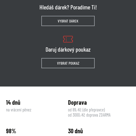
Hledáš dárek? Poradíme Ti!
VYBRAT DÁREK
Daruj dárkový poukaz
VYBRAT POUKAZ
14 dnů
Doprava
na vrácení pěnez
od 89,-Kč (dle přepravce)
od 3000,-Kč doprava ZDARMA
98%
30 dnů