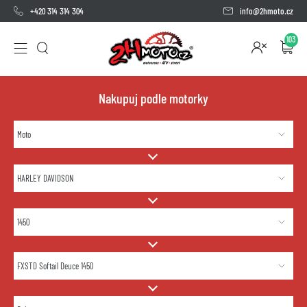
+420 314 314 304
info@2hmoto.cz
103
Nakupuj podle motorky