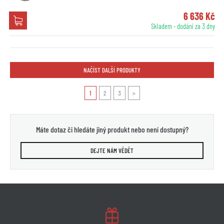
6 636 Kč
Skladem - dodání za 3 dny
NAČÍST DALŠÍ PRODUKTY
1
2
3
>
Máte dotaz či hledáte jiný produkt nebo není dostupný?
DEJTE NÁM VĚDĚT