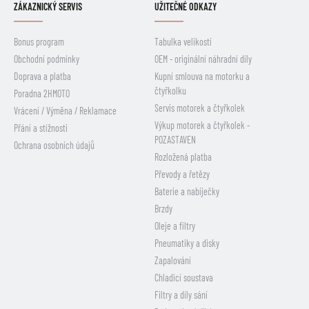
ZÁKAZNICKÝ SERVIS
UŽITEČNÉ ODKAZY
Bonus program
Tabulka velikostí
Obchodní podmínky
OEM - originální náhradní díly
Doprava a platba
Kupní smlouva na motorku a
čtyřkolku
Poradna 2HMOTO
Servis motorek a čtyřkolek
Vrácení / Výměna / Reklamace
Výkup motorek a čtyřkolek -
Přání a stížnosti
POZASTAVEN
Ochrana osobních údajů
Rozložená platba
Převody a řetězy
Baterie a nabíječky
Brzdy
Oleje a filtry
Pneumatiky a disky
Zapalování
Chladicí soustava
Filtry a díly sání