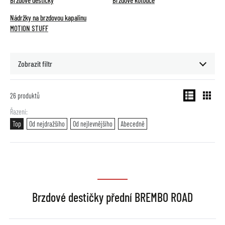
Brzdové destičky
Brzdové kotouče
Nádržky na brzdovou kapalinu
MOTION STUFF
Zobrazit filtr
26
produktů
Řazení
Top
Od nejdražšího
Od nejlevnějšího
Abecedně
Brzdové destičky přední BREMBO ROAD