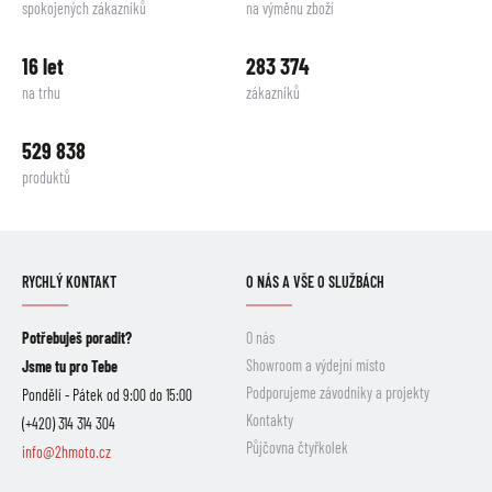
spokojených zákazníků
na výměnu zboží
16 let
283 374
na trhu
zákazníků
529 838
produktů
RYCHLÝ KONTAKT
O NÁS A VŠE O SLUŽBÁCH
Potřebuješ poradit?
O nás
Showroom a výdejní místo
Jsme tu pro Tebe
Podporujeme závodníky a projekty
Pondělí - Pátek od 9:00 do 15:00
Kontakty
(+420) 314 314 304
Půjčovna čtyřkolek
info@2hmoto.cz