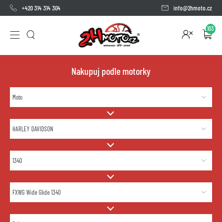
+420 314 314 304
info@2hmoto.cz
103
Nakupuj podle motorky