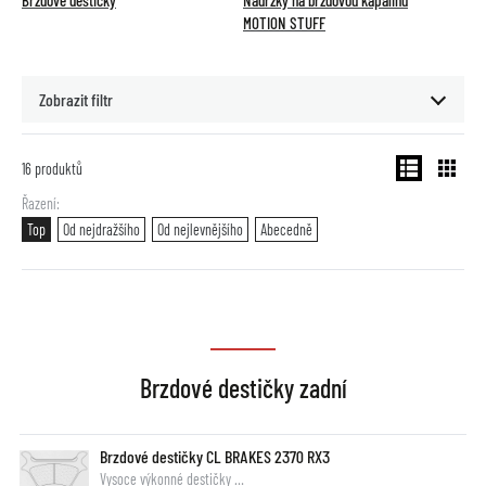
Brzdové destičky
Nádržky na brzdovou kapalinu
MOTION STUFF
Zobrazit filtr
16
produktů
Řazení
Top
Od nejdražšího
Od nejlevnějšího
Abecedně
Brzdové destičky zadní
Brzdové destičky CL BRAKES 2370 RX3
Vysoce výkonné destičky …