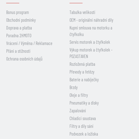
Bonus program
Tabulka velikostí
Obchodní podmínky
OEM - originální náhradní díly
Doprava a platba
Kupní smlouva na motorku a
čtyřkolku
Poradna 2HMOTO
Servis motorek a čtyřkolek
Vrácení / Výměna / Reklamace
Výkup motorek a čtyřkolek -
Přání a stížnosti
POZASTAVEN
Ochrana osobních údajů
Rozložená platba
Převody a řetězy
Baterie a nabíječky
Brzdy
Oleje a filtry
Pneumatiky a disky
Zapalování
Chladicí soustava
Filtry a díly sání
Podvozek a ložiska