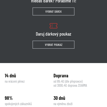
Hledáš dárek? Poradíme Ti!
VYBRAT DÁREK
Daruj dárkový poukaz
VYBRAT POUKAZ
14 dnů
Doprava
na vrácení pěnez
od 89,-Kč (dle přepravce)
od 3000,-Kč doprava ZDARMA
98%
30 dnů
spokojených zákazníků
na výměnu zboží