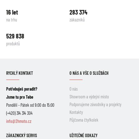
16 let
283 374
na trhu
zákazníků
529 838
produktů
RYCHLÝ KONTAKT
O NÁS A VŠE O SLUŽBÁCH
Potřebuješ poradit?
O nás
Showroom a výdejní místo
Jsme tu pro Tebe
Podporujeme závodníky a projekty
Pondělí - Pátek od 9:00 do 15:00
Kontakty
(+420) 314 314 304
Půjčovna čtyřkolek
info@2hmoto.cz
ZÁKAZNICKÝ SERVIS
UŽITEČNÉ ODKAZY