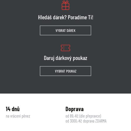
Hledáš dárek? Poradíme Ti!
VYBRAT DÁREK
Daruj dárkový poukaz
VYBRAT POUKAZ
14 dnů
Doprava
na vrácení pěnez
od 89,-Kč (dle přepravce)
od 3000,-Kč doprava ZDARMA