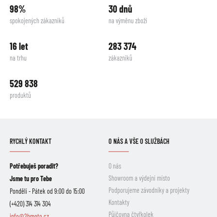
98%
30 dnů
spokojených zákazníků
na výměnu zboží
16 let
283 374
na trhu
zákazníků
529 838
produktů
RYCHLÝ KONTAKT
O NÁS A VŠE O SLUŽBÁCH
Potřebuješ poradit?
O nás
Showroom a výdejní místo
Jsme tu pro Tebe
Podporujeme závodníky a projekty
Pondělí - Pátek od 9:00 do 15:00
Kontakty
(+420) 314 314 304
Půjčovna čtyřkolek
info@2hmoto.cz