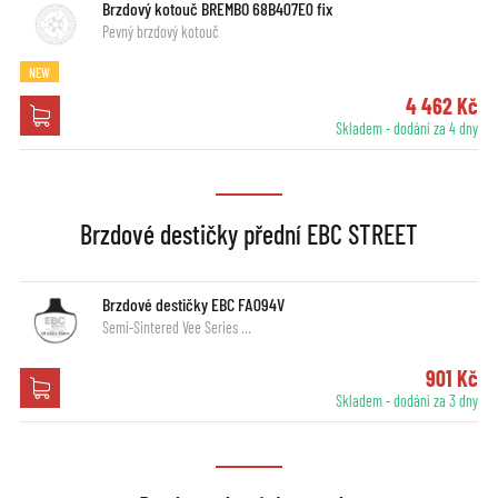
Brzdový kotouč BREMBO 68B407E0 fix
Pevný brzdový kotouč
NEW
4 462 Kč
Skladem - dodání za 4 dny
Brzdové destičky přední EBC STREET
Brzdové destičky EBC FA094V
Semi-Sintered Vee Series …
901 Kč
Skladem - dodání za 3 dny