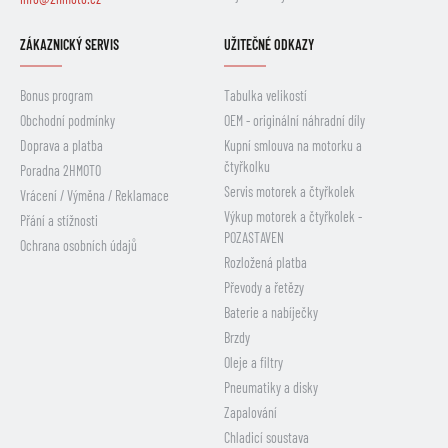
ZÁKAZNICKÝ SERVIS
UŽITEČNÉ ODKAZY
Bonus program
Tabulka velikostí
Obchodní podmínky
OEM - originální náhradní díly
Doprava a platba
Kupní smlouva na motorku a
čtyřkolku
Poradna 2HMOTO
Servis motorek a čtyřkolek
Vrácení / Výměna / Reklamace
Výkup motorek a čtyřkolek -
Přání a stížnosti
POZASTAVEN
Ochrana osobních údajů
Rozložená platba
Převody a řetězy
Baterie a nabíječky
Brzdy
Oleje a filtry
Pneumatiky a disky
Zapalování
Chladicí soustava