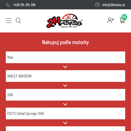
+420 314 314 304
info@2hmoto.cz
103
Nakupuj podle motorky