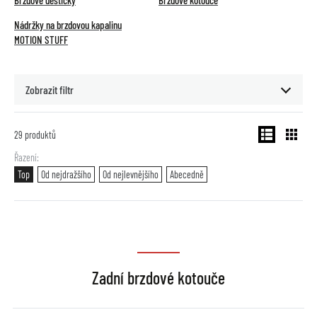
Brzdové destičky
Brzdové kotouče
Nádržky na brzdovou kapalinu
MOTION STUFF
Zobrazit filtr
29
produktů
Řazení
Top
Od nejdražšího
Od nejlevnějšího
Abecedně
Zadní brzdové kotouče