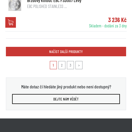
Brzdový kotouč EBC FSD007 Levý
EBC POLISHED STAINLESS …
3 236 Kč
Skladem - dodání za 3 dny
NAČÍST DALŠÍ PRODUKTY
1
2
3
>
Máte dotaz či hledáte jiný produkt nebo není dostupný?
DEJTE NÁM VĚDĚT