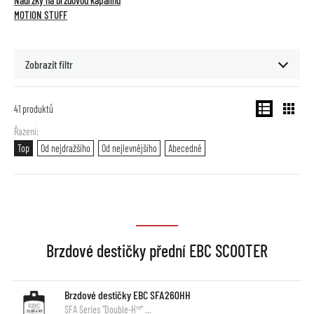
Nádržky na brzdovou kapalinu
MOTION STUFF
Zobrazit filtr
41
produktů
Řazení
Top
Od nejdražšího
Od nejlevnějšího
Abecedně
Brzdové destičky přední EBC SCOOTER
Brzdové destičky EBC SFA260HH
SFA Series "Double-H™" …