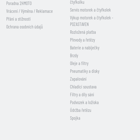
čtyřkolku
Poradna 2HMOTO
Servis motorek a čtyřkolek
Vrácení / Výměna / Reklamace
Výkup motorek a čtyřkolek -
Přání a stížnosti
POZASTAVEN
Ochrana osobních údajů
Rozložená platba
Převody a řetězy
Baterie a nabíječky
Brzdy
Oleje a filtry
Pneumatiky a disky
Zapalování
Chladicí soustava
Filtry a díly sání
Podvozek a ložiska
Údržba řetězu
Spojka