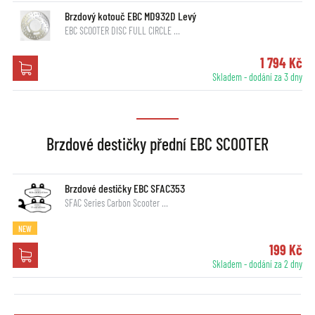
Brzdový kotouč EBC MD932D Levý
EBC SCOOTER DISC FULL CIRCLE …
1 794 Kč
Skladem - dodání za 3 dny
Brzdové destičky přední EBC SCOOTER
Brzdové destičky EBC SFAC353
SFAC Series Carbon Scooter …
NEW
199 Kč
Skladem - dodání za 2 dny