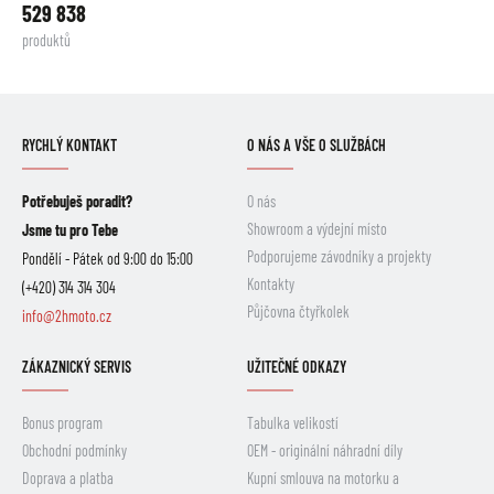
529 838
produktů
RYCHLÝ KONTAKT
O NÁS A VŠE O SLUŽBÁCH
Potřebuješ poradit?
O nás
Showroom a výdejní místo
Jsme tu pro Tebe
Podporujeme závodníky a projekty
Pondělí - Pátek od 9:00 do 15:00
Kontakty
(+420) 314 314 304
Půjčovna čtyřkolek
info@2hmoto.cz
ZÁKAZNICKÝ SERVIS
UŽITEČNÉ ODKAZY
Bonus program
Tabulka velikostí
Obchodní podmínky
OEM - originální náhradní díly
Doprava a platba
Kupní smlouva na motorku a