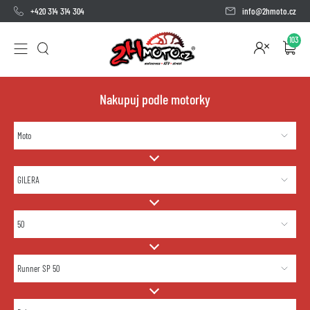
+420 314 314 304
info@2hmoto.cz
103
Nakupuj podle motorky