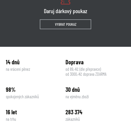
Daruj dárkový poukaz
VYBRAT POUKAZ
14 dnů
Doprava
na vrácení pěnez
od 89,-Kč (dle přepravce)
od 3000,-Kč doprava ZDARMA
98%
30 dnů
spokojených zákazníků
na výměnu zboží
16 let
283 374
na trhu
zákazníků