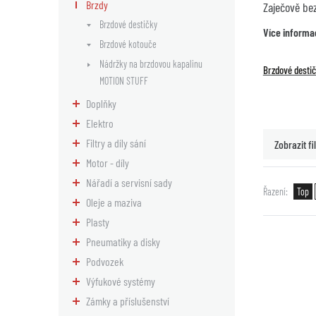
Brzdy
Zaječově be
Brzdové destičky
Více informa
Brzdové kotouče
Nádržky na brzdovou kapalinu
Brzdové desti
MOTION STUFF
Doplňky
Elektro
Filtry a díly sání
Zobrazit fil
Motor - díly
Nářadí a servisní sady
Řazení
Top
Oleje a maziva
Plasty
Pneumatiky a disky
Podvozek
Výfukové systémy
Zámky a příslušenství