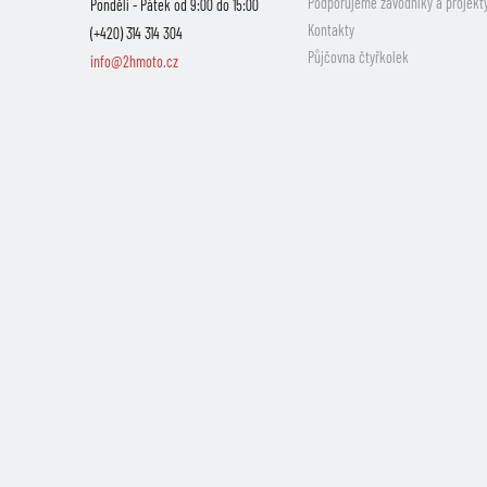
Podporujeme závodníky a projekt
Pondělí - Pátek od 9:00 do 15:00
Kontakty
(+420) 314 314 304
Půjčovna čtyřkolek
info@2hmoto.cz