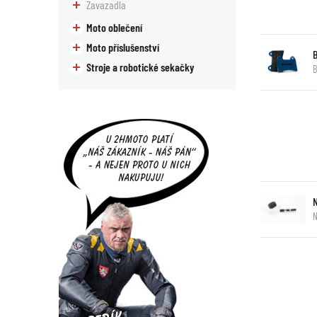
Zavazadla
Moto oblečení
Moto příslušenství
Stroje a robotické sekačky
B
N