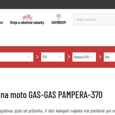
tví
Stroje a robotické sekačky
SHOWROOM
 na moto GAS-GAS PAMPERA-370
úspěšnou jízdu od průšvihu. V této kategorii najdete vše potřebné pro 