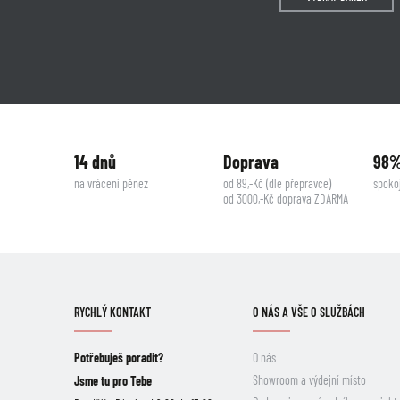
14 dnů
Doprava
98
na vrácení pěnez
od 89,-Kč (dle přepravce)
spoko
od 3000,-Kč doprava ZDARMA
RYCHLÝ KONTAKT
O NÁS A VŠE O SLUŽBÁCH
Potřebuješ poradit?
O nás
Showroom a výdejní místo
Jsme tu pro Tebe