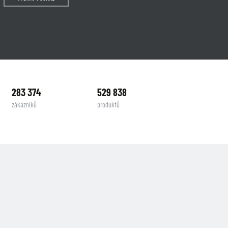
283 374
529 838
zákazníků
produktů