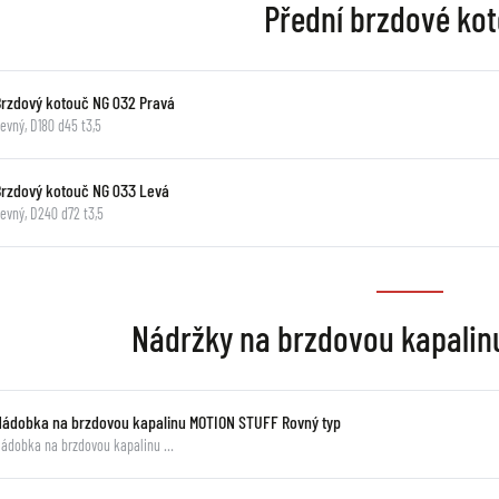
Přední brzdové ko
Brzdový kotouč NG 032 Pravá
evný, D180 d45 t3,5
Brzdový kotouč NG 033 Levá
evný, D240 d72 t3,5
Nádržky na brzdovou kapali
Nádobka na brzdovou kapalinu MOTION STUFF Rovný typ
ádobka na brzdovou kapalinu …