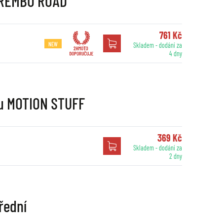
 BREMBO ROAD
761 Kč
NEW
Skladem - dodání za
4 dny
nu MOTION STUFF
369 Kč
Skladem - dodání za
2 dny
řední