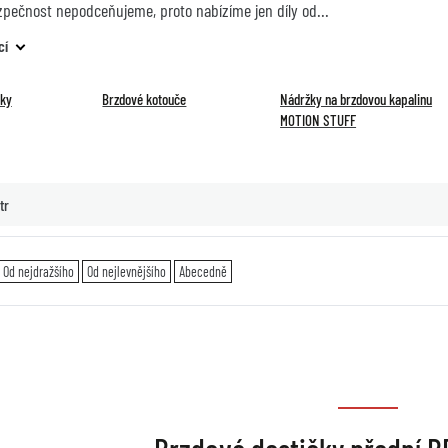
zpečnost nepodceňujeme, proto nabízíme jen díly od
cí
čky
Brzdové kotouče
Nádržky na brzdovou kapalinu
MOTION STUFF
tr
Od nejdražšího
Od nejlevnějšího
Abecedně