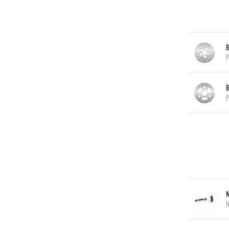
P
P
N