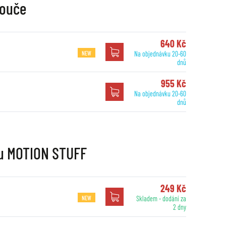
touče
640 Kč
NEW
Na objednávku 20-60
dnů
955 Kč
Na objednávku 20-60
dnů
nu MOTION STUFF
249 Kč
NEW
Skladem - dodání za
2 dny