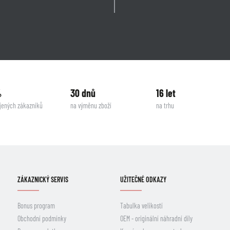
%
30 dnů
16 let
jených zákazníků
na výměnu zboží
na trhu
ZÁKAZNICKÝ SERVIS
UŽITEČNÉ ODKAZY
Bonus program
Tabulka velikostí
Obchodní podmínky
OEM - originální náhradní díly