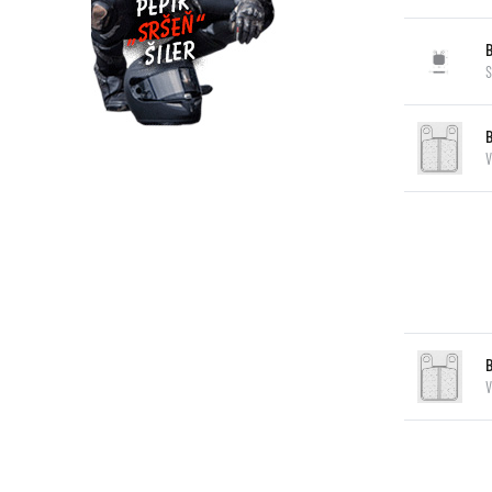
S
V
V