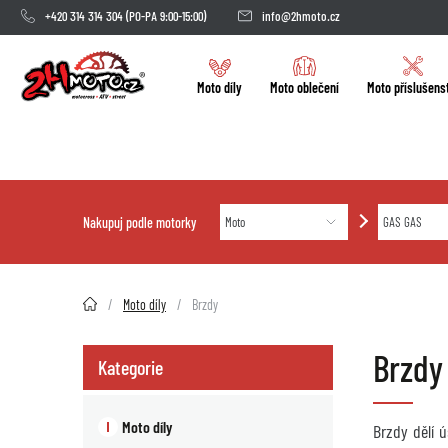
+420 314 314 304
(PO-PA 9:00-15:00)
info@2hmoto.cz
Moto díly
Moto oblečení
Moto příslušens
Nakupuj podle motorky
2HMOTO.cz
Moto díly
Brzdy
Brzdy
Kategorie
Moto díly
Brzdy dělí 