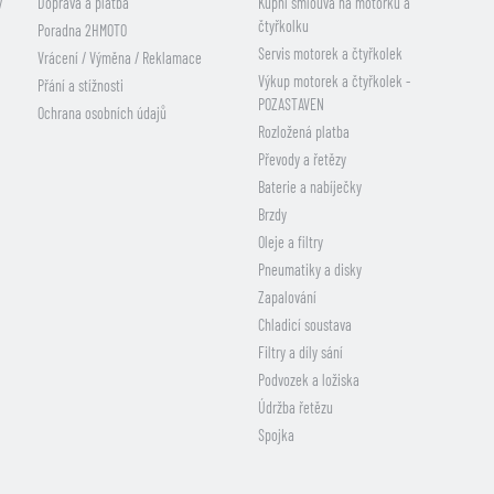
y
Doprava a platba
Kupní smlouva na motorku a
čtyřkolku
Poradna 2HMOTO
Servis motorek a čtyřkolek
Vrácení / Výměna / Reklamace
Výkup motorek a čtyřkolek -
Přání a stížnosti
POZASTAVEN
Ochrana osobních údajů
Rozložená platba
Převody a řetězy
Baterie a nabíječky
Brzdy
Oleje a filtry
Pneumatiky a disky
Zapalování
Chladicí soustava
Filtry a díly sání
Podvozek a ložiska
Údržba řetězu
Spojka