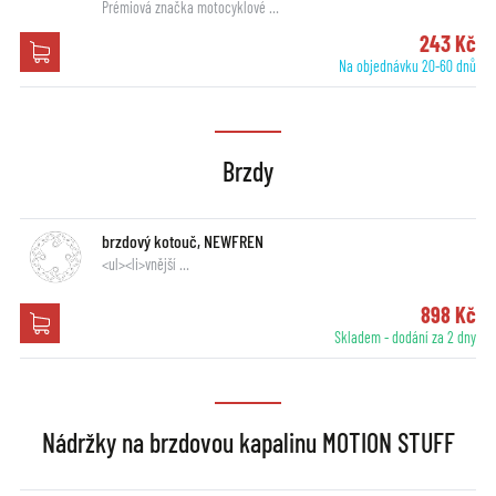
Prémiová značka motocyklové …
243 Kč
Na objednávku 20-60 dnů
Brzdy
brzdový kotouč, NEWFREN
<ul><li>vnější …
898 Kč
Skladem - dodání za 2 dny
Nádržky na brzdovou kapalinu MOTION STUFF