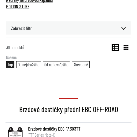
Nádržky na brzdovou kapalinu
MOTION STUFF
Zobrazit filtr
30
produktů
Řazení
Top
Od nejdražšího
Od nejlevnějšího
Abecedně
Brzdové destičky přední EBC OFF-ROAD
Brzdové destičky EBC FA303TT
"TT" Series Moto-X …