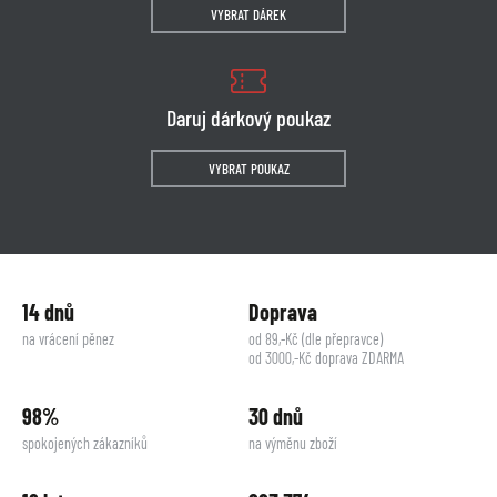
VYBRAT DÁREK
Daruj dárkový poukaz
VYBRAT POUKAZ
14 dnů
Doprava
na vrácení pěnez
od 89,-Kč (dle přepravce)
od 3000,-Kč doprava ZDARMA
98%
30 dnů
spokojených zákazníků
na výměnu zboží