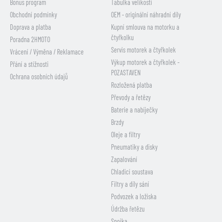
Bonus program
Tabulka velikostí
Obchodní podmínky
OEM - originální náhradní díly
Doprava a platba
Kupní smlouva na motorku a
čtyřkolku
Poradna 2HMOTO
Servis motorek a čtyřkolek
Vrácení / Výměna / Reklamace
Výkup motorek a čtyřkolek -
Přání a stížnosti
POZASTAVEN
Ochrana osobních údajů
Rozložená platba
Převody a řetězy
Baterie a nabíječky
Brzdy
Oleje a filtry
Pneumatiky a disky
Zapalování
Chladicí soustava
Filtry a díly sání
Podvozek a ložiska
Údržba řetězu
Spojka