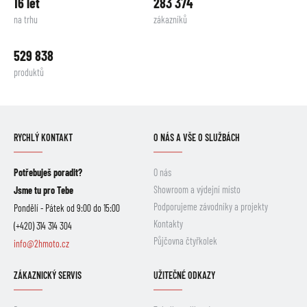
16 let
283 374
na trhu
zákazníků
529 838
produktů
RYCHLÝ KONTAKT
O NÁS A VŠE O SLUŽBÁCH
Potřebuješ poradit?
O nás
Showroom a výdejní místo
Jsme tu pro Tebe
Podporujeme závodníky a projekty
Pondělí - Pátek od 9:00 do 15:00
Kontakty
(+420) 314 314 304
Půjčovna čtyřkolek
info@2hmoto.cz
ZÁKAZNICKÝ SERVIS
UŽITEČNÉ ODKAZY