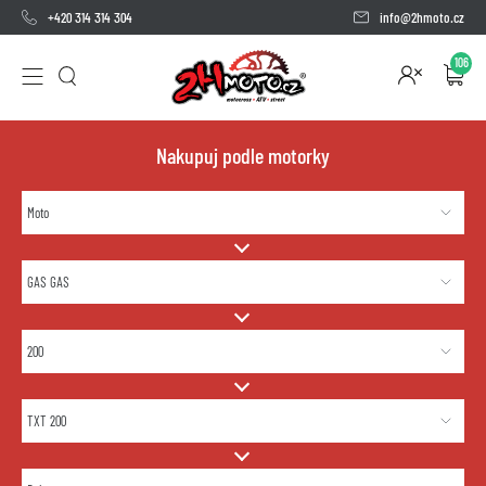
+420 314 314 304
info@2hmoto.cz
106
Nakupuj podle motorky