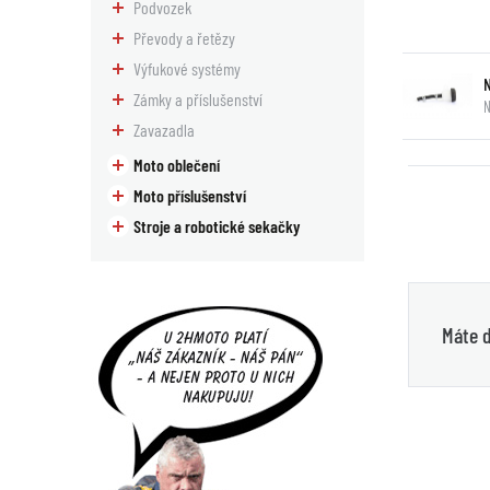
Podvozek
Převody a řetězy
Výfukové systémy
Zámky a příslušenství
N
Zavazadla
Moto oblečení
Moto příslušenství
Stroje a robotické sekačky
Máte d