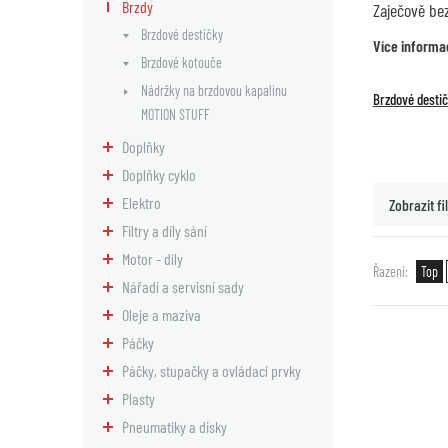
Brzdy
Zaječově be
Brzdové destičky
Více informa
Brzdové kotouče
Nádržky na brzdovou kapalinu
Brzdové desti
MOTION STUFF
Doplňky
Doplňky cyklo
Elektro
Zobrazit fil
Filtry a díly sání
Motor - díly
Řazení
Top
Nářadí a servisní sady
Oleje a maziva
Páčky
Páčky, stupačky a ovládací prvky
Plasty
Pneumatiky a disky