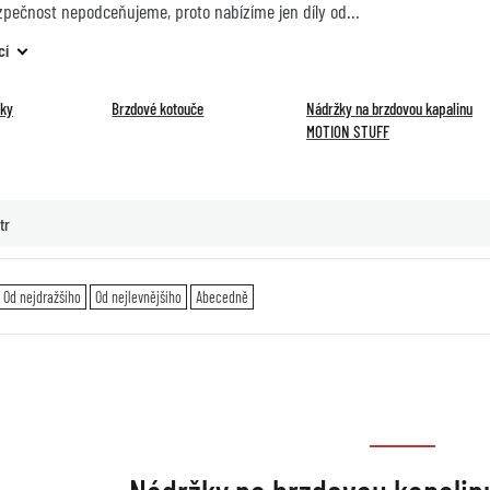
zpečnost nepodceňujeme, proto nabízíme jen díly od
cí
čky
Brzdové kotouče
Nádržky na brzdovou kapalinu
MOTION STUFF
tr
Od nejdražšího
Od nejlevnějšího
Abecedně