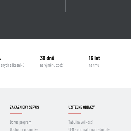
%
30 dnů
16 let
jených zákazníků
na výměnu zboží
na trhu
ZÁKAZNICKÝ SERVIS
UŽITEČNÉ ODKAZY
Bonus program
Tabulka velikostí
Obchodní podmínky
OEM - originální náhradní díly