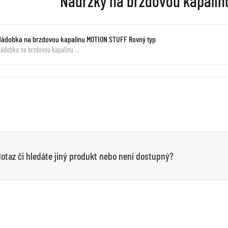
Nádržky na brzdovou kapali
Nádobka na brzdovou kapalinu MOTION STUFF Rovný typ
ádobka na brzdovou kapalinu …
otaz či hledáte jiný produkt nebo není dostupný?