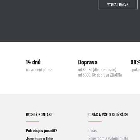
VYBRAT DÁREK
14 dnů
Doprava
98
na vrácení pěnez
od 89,-Kč (dle přepravce)
spoko
od 3000,-Kč doprava ZDARMA
RYCHLÝ KONTAKT
O NÁS A VŠE O SLUŽBÁCH
Potřebuješ poradit?
O nás
Showroom a výdejní místo
Jsme tu pro Tebe