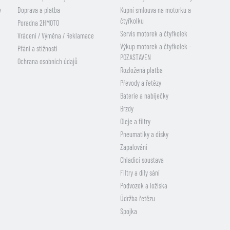
y
Doprava a platba
Kupní smlouva na motorku a
čtyřkolku
Poradna 2HMOTO
Servis motorek a čtyřkolek
Vrácení / Výměna / Reklamace
Výkup motorek a čtyřkolek -
Přání a stížnosti
POZASTAVEN
Ochrana osobních údajů
Rozložená platba
Převody a řetězy
Baterie a nabíječky
Brzdy
Oleje a filtry
Pneumatiky a disky
Zapalování
Chladicí soustava
Filtry a díly sání
Podvozek a ložiska
Údržba řetězu
Spojka