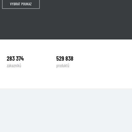
VYBRAT POUKAZ
283 374
529 838
zákazníků
produktů