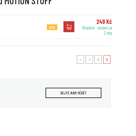
nu MOTION STUFF
249 Kč
NEW
Skladem - dodání za
2 dny
<
1
2
3
DEJTE NÁM VĚDĚT