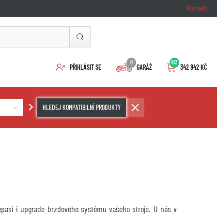
Kontakt
0
103
PŘIHLÁSIT SE
GARÁŽ
342 842 KČ
HLEDEJ KOMPATIBILNÍ PRODUKTY
repasi i upgrade brzdového systému vašeho stroje. U nás v