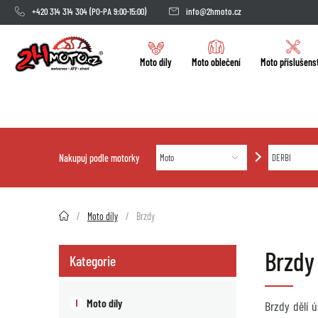
+420 314 314 304
(PO-PA 9:00-15:00)
info@2hmoto.cz
Moto díly
Moto oblečení
Moto příslušens
Nakupuj podle motorky
2HMOTO.cz
Moto díly
Brzdy
Brzdy
Kategorie
Moto díly
Brzdy dělí 